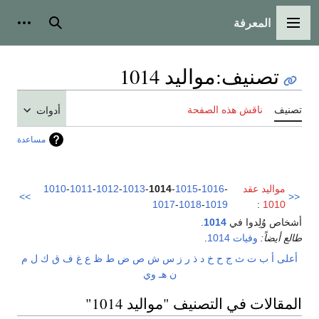
المعرفة
القائمة الرئيسية
بحث
أدوات
تصنيف
:
مواليد 1014
تصنيف
ناقش هذه الصفحة
أدوات
مساعدة
مواليد عقد
-
1016
-
1015
-
1014
-
1013
-
1012
-
1011
-
1010
>>
<<
1017
-
1018
-
1019
:
1010
أشخاص وُلِدوا في
1014
.
طالع أيضاً:
وفيات 1014
.
أعلى
أ
ب
ت
ث
ج
ح
خ
د
ذ
ر
ز
س
ش
ص
ض
ط
ظ
ع
غ
ف
ق
ك
ل
م
ن
هـ
و
ي
المقالات في التصنيف "مواليد 1014"