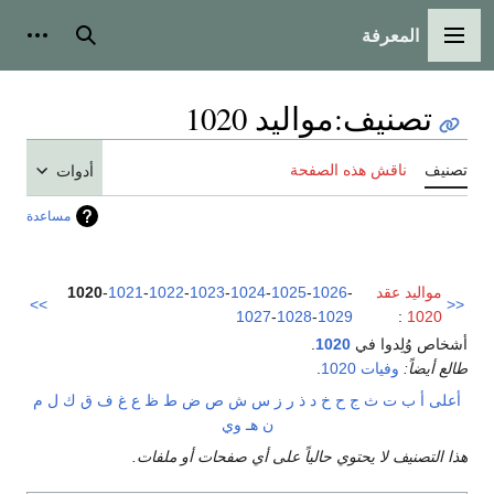
المعرفة
القائمة الرئيسية
بحث
أدوات
تصنيف
:
مواليد 1020
تصنيف
ناقش هذه الصفحة
أدوات
مساعدة
مواليد عقد
-
1026
-
1025
-
1024
-
1023
-
1022
-
1021
-
1020
>>
<<
1027
-
1028
-
1029
:
1020
أشخاص وُلِدوا في
1020
.
طالع أيضاً:
وفيات 1020
.
أعلى
أ
ب
ت
ث
ج
ح
خ
د
ذ
ر
ز
س
ش
ص
ض
ط
ظ
ع
غ
ف
ق
ك
ل
م
ن
هـ
و
ي
هذا التصنيف لا يحتوي حالياً على أي صفحات أو ملفات.