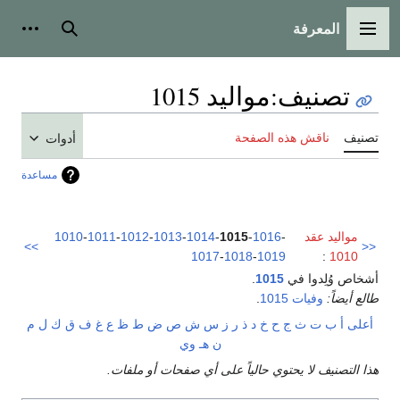
المعرفة
القائمة الرئيسية
بحث
أدوات
تصنيف
:
مواليد 1015
تصنيف
ناقش هذه الصفحة
أدوات
مساعدة
مواليد عقد
-
1016
-
1015
-
1014
-
1013
-
1012
-
1011
-
1010
>>
<<
1017
-
1018
-
1019
:
1010
أشخاص وُلِدوا في
1015
.
طالع أيضاً:
وفيات 1015
.
أعلى
أ
ب
ت
ث
ج
ح
خ
د
ذ
ر
ز
س
ش
ص
ض
ط
ظ
ع
غ
ف
ق
ك
ل
م
ن
هـ
و
ي
هذا التصنيف لا يحتوي حالياً على أي صفحات أو ملفات.