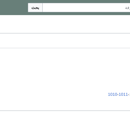
بحث
1010
-
1011
-