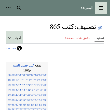
المعرفة
القائمة الرئيسية
بحث
أدوات
تصنيف
:
كتب 865
تصنيف
ناقش هذه الصفحة
أدوات
مساعدة
تصفح
كتب حسب السنة
ع1900
'09
'08
'07
'06
'05
'04
'03
'02
'01
'00
'19
'18
'17
'16
'15
'14
'13
'12
'11
'10
'29
'28
'27
'26
'25
'24
'23
'22
'21
'20
'39
'38
'37
'36
'35
'34
'33
'32
'31
'30
'49
'48
'47
'46
'45
'44
'43
'42
'41
'40
'59
'58
'57
'56
'55
'54
'53
'52
'51
'50
'69
'68
'67
'66
'65
'64
'63
'62
'61
'60
'79
'78
'77
'76
'75
'74
'73
'72
'71
'70