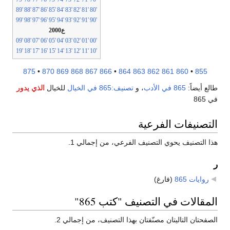
'89
'88
'87
'86
'85
'84
'83
'82
'81
'80
'99
'98
'97
'96
'95
'94
'93
'92
'91
'90
ع2000
'09
'08
'07
'06
'05
'04
'03
'02
'01
'00
'19
'18
'17
'16
'15
'14
'13
'12
'11
'10
875
•
870
869
868
867
866
•
864
863
862
861
860
•
855
طالع أيضاً:
865 في الأدب
، و
تصنيف:865 في الخيال
للخيال
الذي يدور
في 865
التصنيفات الفرعية
هذا التصنيف يحوي التصنيف الفرعي، من إجمالي 1.
ر
روايات 865
‏
(فارغ)
المقالات في التصنيف "كتب 865"
الصفحتان التاليتان مصنّفتان بهذا التصنيف، من إجمالي 2.