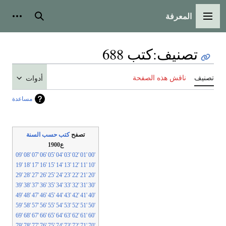
المعرفة
القائمة الرئيسية
بحث
أدوات
تصنيف
:
كتب 688
تصنيف
ناقش هذه الصفحة
أدوات
مساعدة
تصفح
كتب حسب السنة
ع1900
'09
'08
'07
'06
'05
'04
'03
'02
'01
'00
'19
'18
'17
'16
'15
'14
'13
'12
'11
'10
'29
'28
'27
'26
'25
'24
'23
'22
'21
'20
'39
'38
'37
'36
'35
'34
'33
'32
'31
'30
'49
'48
'47
'46
'45
'44
'43
'42
'41
'40
'59
'58
'57
'56
'55
'54
'53
'52
'51
'50
'69
'68
'67
'66
'65
'64
'63
'62
'61
'60
'79
'78
'77
'76
'75
'74
'73
'72
'71
'70