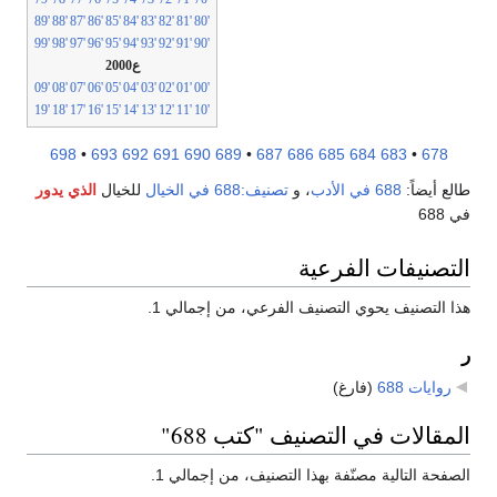
'89
'88
'87
'86
'85
'84
'83
'82
'81
'80
'99
'98
'97
'96
'95
'94
'93
'92
'91
'90
ع2000
'09
'08
'07
'06
'05
'04
'03
'02
'01
'00
'19
'18
'17
'16
'15
'14
'13
'12
'11
'10
698
•
693
692
691
690
689
•
687
686
685
684
683
•
678
طالع أيضاً:
688 في الأدب
، و
تصنيف:688 في الخيال
للخيال
الذي يدور
في 688
التصنيفات الفرعية
هذا التصنيف يحوي التصنيف الفرعي، من إجمالي 1.
ر
روايات 688
‏
(فارغ)
المقالات في التصنيف "كتب 688"
الصفحة التالية مصنّفة بهذا التصنيف، من إجمالي 1.