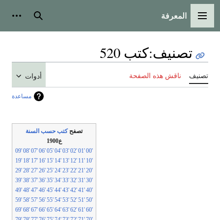
المعرفة
القائمة الرئيسية
بحث
أدوات
تصنيف
:
كتب 520
تصنيف
ناقش هذه الصفحة
أدوات
مساعدة
تصفح
كتب حسب السنة
ع1900
'09
'08
'07
'06
'05
'04
'03
'02
'01
'00
'19
'18
'17
'16
'15
'14
'13
'12
'11
'10
'29
'28
'27
'26
'25
'24
'23
'22
'21
'20
'39
'38
'37
'36
'35
'34
'33
'32
'31
'30
'49
'48
'47
'46
'45
'44
'43
'42
'41
'40
'59
'58
'57
'56
'55
'54
'53
'52
'51
'50
'69
'68
'67
'66
'65
'64
'63
'62
'61
'60
'79
'78
'77
'76
'75
'74
'73
'72
'71
'70