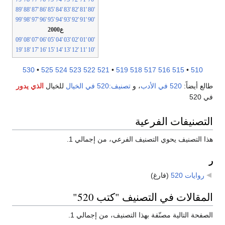
'89
'88
'87
'86
'85
'84
'83
'82
'81
'80
'99
'98
'97
'96
'95
'94
'93
'92
'91
'90
ع2000
'09
'08
'07
'06
'05
'04
'03
'02
'01
'00
'19
'18
'17
'16
'15
'14
'13
'12
'11
'10
530
•
525
524
523
522
521
•
519
518
517
516
515
•
510
طالع أيضاً:
520 في الأدب
، و
تصنيف:520 في الخيال
للخيال
الذي يدور
في 520
التصنيفات الفرعية
هذا التصنيف يحوي التصنيف الفرعي، من إجمالي 1.
ر
روايات 520
‏
(فارغ)
المقالات في التصنيف "كتب 520"
الصفحة التالية مصنّفة بهذا التصنيف، من إجمالي 1.