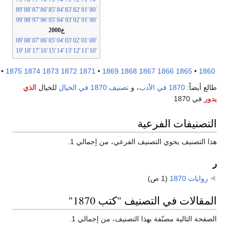
'89
'88
'87
'86
'85
'84
'83
'82
'81
'80
'99
'98
'97
'96
'95
'94
'93
'92
'91
'90
ع2000
'09
'08
'07
'06
'05
'04
'03
'02
'01
'00
'19
'18
'17
'16
'15
'14
'13
'12
'11
'10
1880
•
1875
1874
1873
1872
1871
•
1869
1868
1867
1866
1865
•
18
ع أيضاً:
1870 في الأدب
، و
تصنيف:1870 في الخيال
للخيال
الذي
ر
في 1870
تصنيفات الفرعية
 التصنيف يحوي التصنيف الفرعي، من إجمالي 1.
روايات 1870
‏
(1 ص)
مقالات في التصنيف "كتب 1870"
فحة التالية مصنّفة بهذا التصنيف، من إجمالي 1.