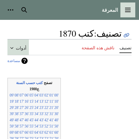
المعرفة
لقائمة الرئيسية
بحث
أدوات شخص
تصنيف
:
كتب 1870
نيف
ناقش هذه الصفحة
أدوات
مساعدة
تصفح
كتب حسب السنة
ع1900
'09
'08
'07
'06
'05
'04
'03
'02
'01
'00
'19
'18
'17
'16
'15
'14
'13
'12
'11
'10
'29
'28
'27
'26
'25
'24
'23
'22
'21
'20
'39
'38
'37
'36
'35
'34
'33
'32
'31
'30
'49
'48
'47
'46
'45
'44
'43
'42
'41
'40
'59
'58
'57
'56
'55
'54
'53
'52
'51
'50
'69
'68
'67
'66
'65
'64
'63
'62
'61
'60
'79
'78
'77
'76
'75
'74
'73
'72
'71
'70