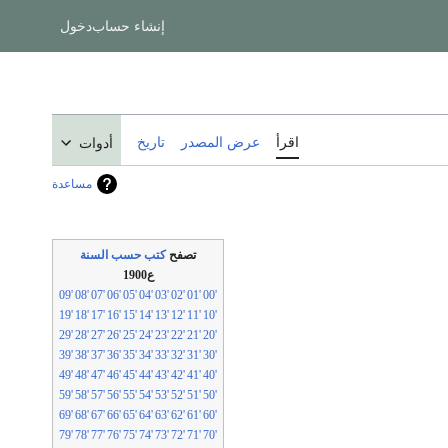
إنشاء حساب
دخول
اقرأ
عرض المصدر
تاريخ
أدوات
مساعدة
تصفح
كتب حسب السنة
ع1900
'09
'08
'07
'06
'05
'04
'03
'02
'01
'00
'19
'18
'17
'16
'15
'14
'13
'12
'11
'10
'29
'28
'27
'26
'25
'24
'23
'22
'21
'20
'39
'38
'37
'36
'35
'34
'33
'32
'31
'30
'49
'48
'47
'46
'45
'44
'43
'42
'41
'40
'59
'58
'57
'56
'55
'54
'53
'52
'51
'50
'69
'68
'67
'66
'65
'64
'63
'62
'61
'60
'79
'78
'77
'76
'75
'74
'73
'72
'71
'70