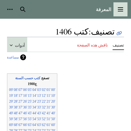
المعرفة
لقائمة الرئيسية
بحث
أدوات شخص
تصنيف
:
كتب 1406
نيف
ناقش هذه الصفحة
أدوات
مساعدة
تصفح
كتب حسب السنة
ع1900
'09
'08
'07
'06
'05
'04
'03
'02
'01
'00
'19
'18
'17
'16
'15
'14
'13
'12
'11
'10
'29
'28
'27
'26
'25
'24
'23
'22
'21
'20
'39
'38
'37
'36
'35
'34
'33
'32
'31
'30
'49
'48
'47
'46
'45
'44
'43
'42
'41
'40
'59
'58
'57
'56
'55
'54
'53
'52
'51
'50
'69
'68
'67
'66
'65
'64
'63
'62
'61
'60
'79
'78
'77
'76
'75
'74
'73
'72
'71
'70