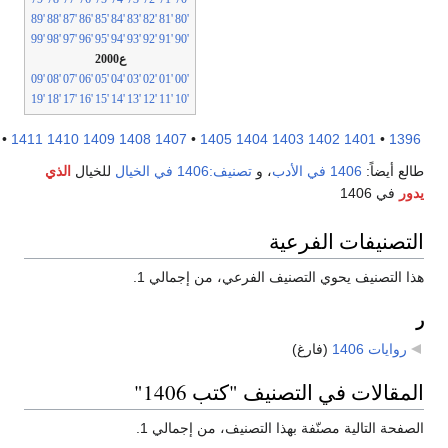
'89
'88
'87
'86
'85
'84
'83
'82
'81
'80
'99
'98
'97
'96
'95
'94
'93
'92
'91
'90
ع2000
'09
'08
'07
'06
'05
'04
'03
'02
'01
'00
'19
'18
'17
'16
'15
'14
'13
'12
'11
'10
1416
•
1411
1410
1409
1408
1407
•
1405
1404
1403
1402
1401
•
13
ع أيضاً:
1406 في الأدب
، و
تصنيف:1406 في الخيال
للخيال
الذي
ر
في 1406
تصنيفات الفرعية
 التصنيف يحوي التصنيف الفرعي، من إجمالي 1.
روايات 1406
‏
(فارغ)
مقالات في التصنيف "كتب 1406"
فحة التالية مصنّفة بهذا التصنيف، من إجمالي 1.