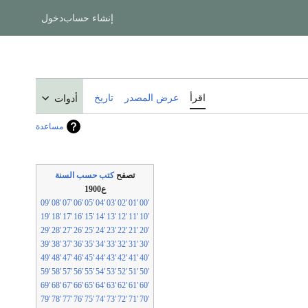
إنشاء حساب
دخول
اقرأ
عرض المصدر
تاريخ
أدوات
مساعدة
تصفح
كتب حسب السنة
ع1900
'09
'08
'07
'06
'05
'04
'03
'02
'01
'00
'19
'18
'17
'16
'15
'14
'13
'12
'11
'10
'29
'28
'27
'26
'25
'24
'23
'22
'21
'20
'39
'38
'37
'36
'35
'34
'33
'32
'31
'30
'49
'48
'47
'46
'45
'44
'43
'42
'41
'40
'59
'58
'57
'56
'55
'54
'53
'52
'51
'50
'69
'68
'67
'66
'65
'64
'63
'62
'61
'60
'79
'78
'77
'76
'75
'74
'73
'72
'71
'70