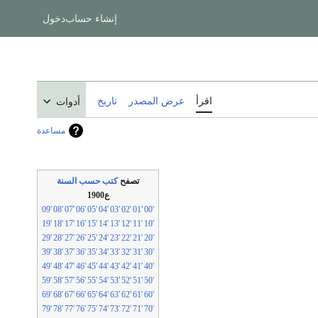
إنشاء حساب
دخول
اقرأ
عرض المصدر
تاريخ
أدوات
مساعدة
تصفح
كتب حسب السنة
ع1900
'09
'08
'07
'06
'05
'04
'03
'02
'01
'00
'19
'18
'17
'16
'15
'14
'13
'12
'11
'10
'29
'28
'27
'26
'25
'24
'23
'22
'21
'20
'39
'38
'37
'36
'35
'34
'33
'32
'31
'30
'49
'48
'47
'46
'45
'44
'43
'42
'41
'40
'59
'58
'57
'56
'55
'54
'53
'52
'51
'50
'69
'68
'67
'66
'65
'64
'63
'62
'61
'60
'79
'78
'77
'76
'75
'74
'73
'72
'71
'70