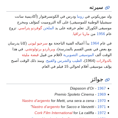
سيرته
ولد موريكوني في
روما
ودرس في الكونسرفتوار (أكاديمية سانت
سيشيليا الوطنية للموسيقى) على آلة الترومبيت كمؤلف ومخرج
موسيقى الكورال. تعلم حرفته على يد
الملحن
گوفردو پتراسي
. تزوج
عام
1956
من
ماريا تراڤيا
.
في عام
1964
بدأ أعماله الفنية الناجحة مع
سرجيو ليونى
(كانا يدرسان
مع بعض في نفس القسم بالمدرسة)،
وبرناردو برتولوتشي
. في هذا
الوقت ألف
الموسيقى التصويرية
لأفلام من قبيل
قبضة مليئة
بالدولارات
(1964)،
الطيب والشرس والقبيح
. ومنذ ذلك الوقت أصبح
يؤلف موسيقى أفلام لحوالي 15 فيلم في العام.
جوائز
Diapason d'Or
-
1967
Premio Spoleto Cinema
-
1969
Nastro d'argento
for
Metti, una sera a cena
-
1970
Nastro d'argento
for
Sacco e Vanzetti"
-
1971
Cork Film International
for
La califfa
-
1972