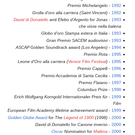
Premio Michelangelo
-
1992
Grolla d'oro alla carriera (Saint Vincent)
-
1992
David di Donatello
and
Efebo d'Argento
for
Jonas
-
1993
che visse nella balena
Globo d'oro Stampa estera in Italia
-
1993
Gran Premio SACEM audiovisivi
-
1993
ASCAP
Golden Soundtrack award
(Los Angeles)
-
1994
Premio Rota
-
1995
Leone d'Oro alla carriera (
Venice Film Festival
)
-
1995
Premio Cappelli
-
1996
Premio Accademia di Santa Cecilia
-
1996
Premio Flaiano
-
1997
Columbus Prize
-
1998
Erich Wolfgang Korngold Internationaler Preis für
-
1999
Film
European Film Academy lifetime achievement award
-
1999
Golden Globe Award
for
The
Legend of 1900
(1998)
-
2000
David di Donatello
for
Canone inverso
-
2000
Oscar
Nomination
for
Malèna
-
2000