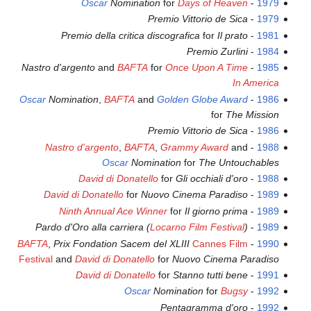
Oscar
Nomination
for
Days of Heaven
-
1979
Premio Vittorio de Sica
-
1979
Premio della critica discografica
for
Il prato
-
1981
Premio Zurlini
-
1984
Nastro d'argento
and
BAFTA
for
Once Upon A Time
-
1985
In America
Oscar
Nomination
,
BAFTA
and
Golden Globe Award
-
1986
for
The Mission
Premio Vittorio de Sica
-
1986
Nastro d'argento
,
BAFTA
,
Grammy Award
and
-
1988
Oscar
Nomination
for
The Untouchables
David di Donatello
for
Gli occhiali d'oro
-
1988
David di Donatello
for
Nuovo Cinema Paradiso
-
1989
Ninth Annual Ace Winner
for
Il giorno prima
-
1989
Pardo d'Oro alla carriera (
Locarno Film Festival
)
-
1989
BAFTA
,
Prix Fondation Sacem del XLIII
Cannes Film
-
1990
Festival
and
David di Donatello
for
Nuovo Cinema Paradiso
David di Donatello
for
Stanno tutti bene
-
1991
Oscar
Nomination
for
Bugsy
-
1992
Pentagramma d'oro
-
1992