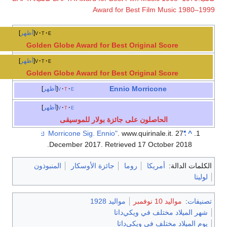
Award for Best Film Music 1980–1999
e
t
v
أظهر
Golden Globe Award for Best Original Score
e
t
v
أظهر
Golden Globe Award for Best Original Score
Ennio Morricone
e
t
v
أظهر
e
t
v
أظهر
الحاصلون على جائزة بولار للموسيقى
. www.quirinale.it. 27
"Morricone Sig. Ennio"
^
.
December 2017
. Retrieved
17 October
2018
الكلمات الدالة:
أمريكا
روما
جائزة الأوسكار
المنبوذون
لوليتا
تصنيفات
:
مواليد 10 نوفمبر
مواليد 1928
شهر الميلاد مختلف في ويكي‌داتا
يوم الميلاد مختلف في ويكي‌داتا