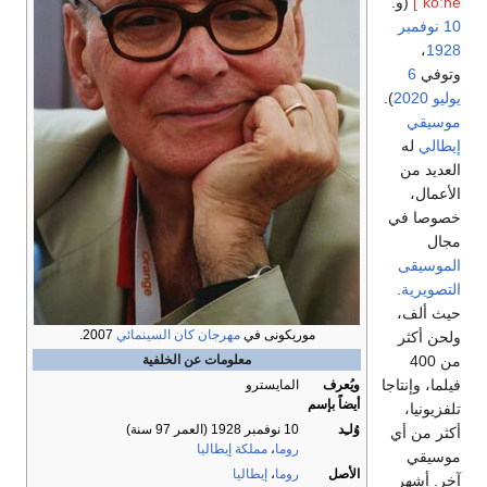
ˈkoːne]
(و.
10 نوفمبر
،
1928
وتوفي
6
يوليو
2020
).
موسيقي
إيطالي
له
العديد من
الأعمال،
خصوصا في
مجال
الموسيقى
التصويرية
.
حيث ألف،
موريكونى في
مهرجان كان السينمائي
2007.
ولحن أكثر
من 400
معلومات عن الخلفية
فيلما، وإنتاجا
ويُعرف
المايسترو
أيضاً بإسم
تلفزيونيا،
وُلـِد
10 نوفمبر 1928
(العمر 97 سنة)
أكثر من أي
روما
،
مملكة إيطاليا
موسيقي
الأصل
روما
،
إيطاليا
آخر. أشهر