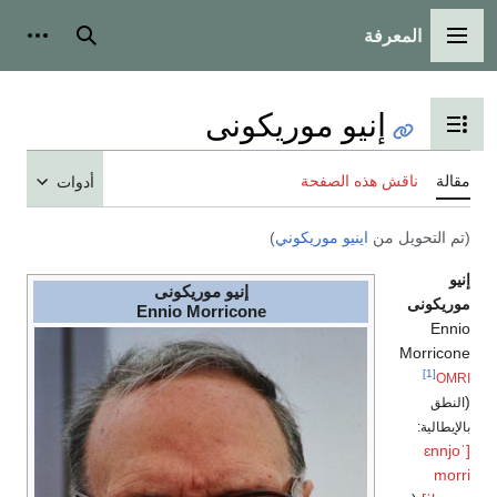
المعرفة
القائمة الرئيسية
بحث
أدوات ش
إنيو موريكونى
تبديل عرض جدول المحتويات
مقالة
ناقش هذه الصفحة
أدوات
(تم التحويل من
اينيو موريكوني
)
إنيو
إنيو موريكونى
موريكونى
Ennio Morricone
Ennio
Morricone
[1]
OMRI
(
النطق
بالإيطالية:
[ˈɛnnjo
morri