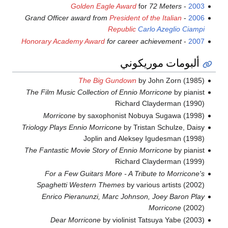
Golden Eagle Award
for
72 Meters
-
2003
Grand Officer award from
President of the Italian
-
2006
Republic
Carlo Azeglio Ciampi
Honorary Academy Award
for career achievement
-
2007
ألبومات موريكوني
The Big Gundown
by John Zorn (1985)
The Film Music Collection of Ennio Morricone
by pianist
Richard Clayderman (1990)
Morricone
by saxophonist Nobuya Sugawa (1998)
Triology Plays Ennio Morricone
by Tristan Schulze, Daisy
Joplin and Aleksey Igudesman (1998)
The Fantastic Movie Story of Ennio Morricone
by pianist
Richard Clayderman (1999)
For a Few Guitars More - A Tribute to Morricone's
Spaghetti Western Themes
by various artists (2002)
Enrico Pieranunzi, Marc Johnson, Joey Baron Play
Morricone
(2002)
Dear Morricone
by violinist Tatsuya Yabe (2003)