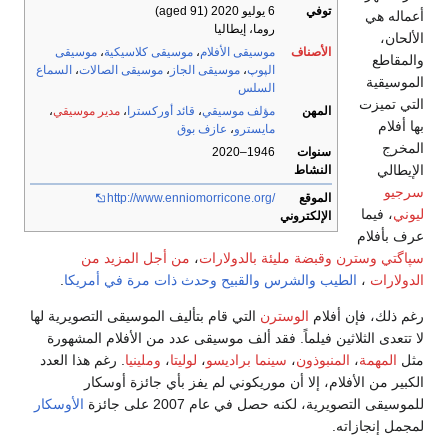
توفي
6 يوليو 2020
(aged 91)
أعماله هي
روما، إيطاليا
الألحان،
الأصناف
موسيقى الأفلام
،
موسيقى كلاسيكية
،
موسيقى
والمقاطع
الپوپ
،
موسيقى الجاز
،
موسيقى الصالات
،
السماع
الموسيقية
السلس
التي تميزت
المهن
مؤلف موسيقي
،
قائد أوركسترا
،
مدير موسيقي
،
بها أفلام
مايسترو
،
عازف بوق
المخرج
سنوات
1946–2020
الإيطالي
النشاط
سرجيو
الموقع
http://www.enniomorricone.org/
ليوني
، فيما
الإلكتروني
عرف بأفلام
سپاگتي وسترن
وقبضة مليئة بالدولارات
،
من أجل المزيد من
الدولارات
،
الطيب والشرس والقبيح
وحدث ذات مرة في أمريكا
.
رغم ذلك، فإن أفلام
الوسترن
التي قام بتأليف الموسيقى التصويرية لها
لا تتعدى الثلاثين فيلماً. فقد ألف موسيقى عدد من الأفلام المشهورة
مثل
المهمة
،
المنبوذون
،
سينما براديسو
،
لوليتا
،
وملينيا
. رغم هذا العدد
الكبير من الأفلام، إلا أن موريكوني لم يفز بأي جائزة أوسكار
للموسيقى التصويرية، لكنه حصل في عام 2007 على جائزة
الأوسكار
لمجمل إنجازاته.