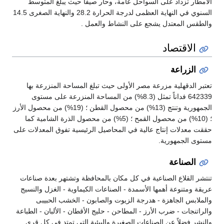
الأمطار تزداد على السواحل عامة، وحار صيفا حيث يبلغ المتوسط
السنوي في النهاية العظمى لدرجة الحرارة 28.2 والنهاية الصغرى 14.5
والطقس المعتدل يشجع على النشاط والعمل .
الاقتصاد
الزراعة
تعتبر الدقهلية مزرعة مصر الأولى حيث تبلغ المساحة المنزرعة بها
642339 فداناً تمثل (8.3%) من المساحة المنزرعة على مستوى
الجمهورية وتنتج (13%) من محصول القطن ؛ (19%) من محصول الأرز
؛ (10%) من محصول القمح ؛ (5%) من محصول الذرة الشامية كما
حققت معدلات إنتاج عالية في المحاصيل الرئيسية تفوق المعدلات على
مستوى الجمهورية.
الصناعة
تنتشر القلاع الصناعية في كل مكان بالمحافظة وتشتهر بعدة صناعات
عريقة ومتنوعة أهمها الأسمدة - الصناعات الكيماوية - الغزل والنسيج
والملابس الجاهزة - هدرجة الزيوت والصابون - الخشب الحبيبى
والراتنجات - ضرب الأرز - المطاحن - حليج الأقطان - الألبان - الطباعة
والنشر فضلاً عن الصناعات الصغيرة والبيئية التي تمتد في كل قرى