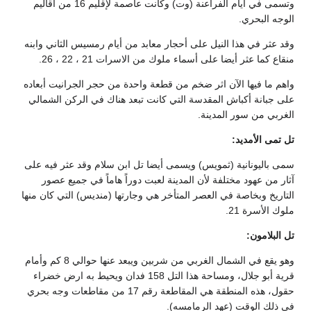
وتسمى في أيام الفراعنة (وت) وكانت عاصمة لإقليم 16 من أقاليم
الوجه البحري.
وقد عثر في هذا النيل على أحجار معابد من أيام رمسيس الثاني وابنه
منقاع كما عثر أيضا على أسماء ملوك من الاسرات 21 ، 22 ، 26.
واهم ما فيها الآن اثر ضخم من قطعة واحدة من حجر الجرانيت أبعاده
على جبانة أكباش المقدسة التي كانت تبعد هناك في الركن الشمالي
الغربي من سور المدينة.
تل تمى الأمديد:
سمى باليونانية (ثمويس) ويسمى أيضا تل ابن سلام وقد عثر فيه على
آثار من عهود مختلفة لأن المدينة لعبت دوراً هاماً في جميع عصور
التاريخ وبخاصة في العصر المتأخر هي وجارتها (منديس) التي كان منها
ملوك الأسرة 21.
تل البلامون:
وهو يقع في الشمال الغربي من شربين ويبعد عنها حوالي 8 كم وأمام
قرية أبو جلال، ومساحة هذا التل 158 فدان ويحيط به ارض خضراء
حقول، هذه المنطقة هي المقاطعة رقم 17 من مقاطعات وجه بحري
في ذلك الوقت (عهد الرمامسه).