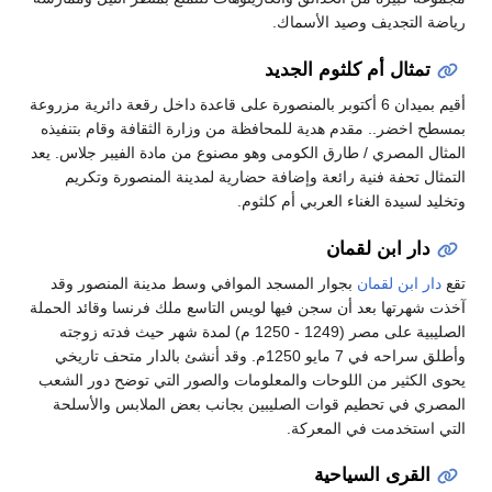
رياضة التجديف وصيد الأسماك.
تمثال أم كلثوم الجديد
أقيم بميدان 6 أكتوبر بالمنصورة على قاعدة داخل رقعة دائرية مزروعة
بمسطح اخضر.. مقدم هدية للمحافظة من وزارة الثقافة وقام بتنفيذه
المثال المصري / طارق الكومى وهو مصنوع من مادة الفيبر جلاس. يعد
التمثال تحفة فنية رائعة وإضافة حضارية لمدينة المنصورة وتكريم
وتخليد لسيدة الغناء العربي أم كلثوم.
دار ابن لقمان
تقع
دار ابن لقمان
بجوار المسجد الموافي وسط مدينة المنصور وقد
آخذت شهرتها بعد أن سجن فيها لويس التاسع ملك فرنسا وقائد الحملة
الصليبية على مصر (1249 - 1250 م) لمدة شهر حيث فدته زوجته
وأطلق سراحه في 7 مايو 1250م. وقد أنشئ بالدار متحف تاريخي
يحوى الكثير من اللوحات والمعلومات والصور التي توضح دور الشعب
المصري في تحطيم قوات الصليبين بجانب بعض الملابس والأسلحة
التي استخدمت في المعركة.
القرى السياحية