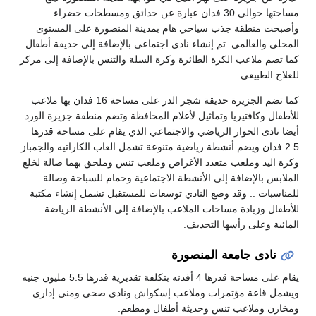
مساحتها حوالي 30 فدان عبارة عن حدائق ومسطحات خضراء
وأصبحت منطقة جذب سياحي هام بمدينة المنصورة على المستوى
المحلى والعالمي. تم إنشاء نادى اجتماعي بالإضافة إلى حديقة أطفال
كما تضم ملاعب الكرة الطائرة وكرة السلة والتنس بالإضافة إلى مركز
للعلاج الطبيعي.
كما تضم الجزيرة حديقة شجر الدر على مساحة 16 فدان بها ملاعب
للأطفال وكافتيريا وتماثيل لأعلام المحافظة وتضم منطقة جزيرة الورد
أيضا نادى الحوار الرياضي والاجتماعي الذي يقام على مساحة قدرها
2.5 فدان ويضم أنشطة رياضية متنوعة تشمل العاب الكاراتيه والجمباز
وكرة اليد وملعب متعدد الأغراض وملعب تنس وملحق بهما صالة لخلع
الملابس بالإضافة إلى الأنشطة الاجتماعية وحمام للسباحة وصالة
للمناسبات .. وقد وضع النادي توسعات للمستقبل تشمل إنشاء مكتبة
للأطفال وزيادة مساحات الملاعب بالإضافة إلى الأنشطة الرياضة
المائية وعلى رأسها التجديف.
نادى جامعة المنصورة
يقام على مساحة قدرها 4 أفدنه بتكلفة تقديرية قدرها 5.5 مليون جنيه
ويشمل قاعة مؤتمرات وملاعب إسكواش ونادى صحي ومنى إداري
ومخازن وملاعب تنس وحديثة أطفال ومطعم.