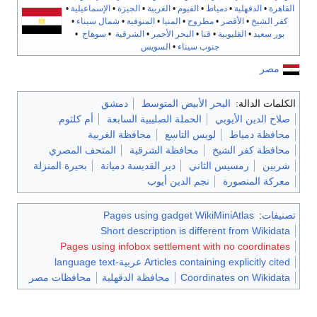
القاهرة
•
الدقهلية
•
دمياط
•
الفيوم
•
الغربية
•
الجيزة
•
الإسماعيلية
•
كفر الشيخ
•
الأقصر
•
مطروح
•
المنيا
•
المنوفية
•
شمال سيناء
•
بور سعيد
•
القليوبية
•
قنا
•
البحر الأحمر
•
الشرقية
•
سوهاج
•
جنوب سيناء
•
السويس
مصر
الكلمات الدالة:
البحر الأبيض المتوسط
دمشق
صلاح الدين الأيوبي
الحملة الصليبية السابعة
أم كلثوم
محافظة دمياط
لويس التاسع
محافظة الغربية
محافظة كفر الشيخ
محافظة الشرقية
المتحف المصري
شربين
رمسيس الثاني
دير القديسة دميانة
بحيرة المنزلة
معركة المنصورة
نجم الدين أيوب
تصنيفات
:
Pages using gadget WikiMiniAtlas
Short description is different from Wikidata
Pages using infobox settlement with no coordinates
Articles containing explicitly cited عربية-language text
Coordinates on Wikidata
محافظة الدقهلية
محافظات مصر