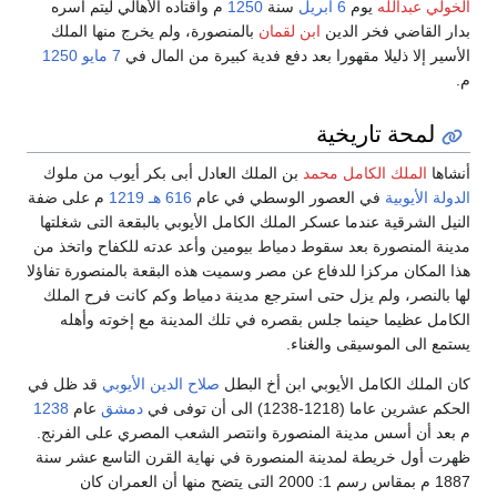
الخولي عبدالله
يوم
6 أبريل
سنة
1250
م واقتاده الأهالي ليتم أسره
بدار القاضي فخر الدين
ابن لقمان
بالمنصورة، ولم يخرج منها الملك
الأسير إلا ذليلا مقهورا بعد دفع فدية كبيرة من المال في
7 مايو
1250
م.
لمحة تاريخية
أنشاها
الملك الكامل محمد
بن الملك العادل أبى بكر أيوب من ملوك
الدولة الأيوبية
في العصور الوسطي في عام
616 هـ
1219
م على ضفة
النيل الشرقية عندما عسكر الملك الكامل الأيوبي بالبقعة التى شغلتها
مدينة المنصورة بعد سقوط دمياط بيومين وأعد عدته للكفاح واتخذ من
هذا المكان مركزا للدفاع عن مصر وسميت هذه البقعة بالمنصورة تفاؤلا
لها بالنصر، ولم يزل حتى استرجع مدينة دمياط وكم كانت فرح الملك
الكامل عظيما حينما جلس بقصره في تلك المدينة مع إخوته وأهله
يستمع الى الموسيقى والغناء.
كان الملك الكامل الأيوبي ابن أخ البطل
صلاح الدين الأيوبي
قد ظل في
الحكم عشرين عاما (1218-1238) الى أن توفى في
دمشق
عام
1238
م بعد أن أسس مدينة المنصورة وانتصر الشعب المصري على الفرنج.
ظهرت أول خريطة لمدينة المنصورة في نهاية القرن التاسع عشر سنة
1887 م بمقاس رسم 1: 2000 التى يتضح منها أن العمران كان