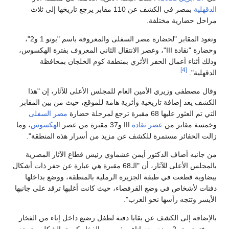
الدقهلية
بمصر في الكشف عن 110 مقابر يرجع تاريخها إلى ثلاث
مراحل حضارية مختلفة.
وتعود المقابر "لحضارة مصر السفلى والمعروفة باسم "بوتو 1 و2"،
وحضارة "نقادة III"، وعصر الانتقال الثاني المعروف بفترة الهكسوس،
وذلك أثناء أعمال الحفر الأثري بمنطقة كوم الخلجان بمحافظة
[4]
الدقهلية".
وقال مصطفى وزيري الأمين العام للمجلس الأعلى للآثار، إن "هذا
الكشف يعد إضافة تاريخية وأثرية هامة للموقع، حيث من بين المقابر
التي تم العثور عليها 68 مقبرة ترجع لمرحلة حضارة
مصر السفلى
وخمسة مقابر من
عصر نقادة
III و37 مقبرة من عصر
الهكسوس
، وما
زالت الحفائر مستمرة للكشف عن مزيد من أسرار هذه المنطقة".
من جانبه أضاف الدكتور أيمن عشماوي رئيس قطاع الآثار المصرية
بالمجلس الأعلى للآثار، أن "الـ68 مقبرة هي عبارة عن حفر ذات أشكال
بيضاوية قطعت في طبقة الجزيرة الرملية بالمنطقة، ووضع بداخلها
دفنات لأشخاص في وضع القرفصاء، حيث كانت أغلبها ترقد على جانبها
الأيسر وتتجه رأسها نحو الغرب".
بالإضافة إلى الكشف عن بقايا دفنة لطفل رضيع داخل إناء من الفخار
من فترة بوتو 2 وضع معه إناء صغير من الفخار كروي الشكل. وترجع