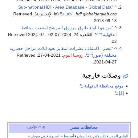
"Sub-national HDI - Area Database - Global Data
^
hdi.globaldatalab.org
.
Lab"
(in الإنجليزية)
. Retrieved
.
2018-09-13
^
"من هو اللواء طارق مرزوق المرشح لمنصب محافظ
الدقهلية؟"
. القاهرة 24. 2024-07-02
. Retrieved
2024-07-
.
02
^
"مصر.. اكتشاف عشرات المقابر تعود لثلاث مراحل حضارية
مختلفة (صور)"
.
روسيا اليوم
. 2021-04-27
. Retrieved
.
2021-04-27
وصلات خارجية
موقع محافظة الدقهلية
[1]
محافظات مصر
e
t
v
أخف
الوادي الجديد
•
الإسكندرية
•
أسوان
•
أسيوط
•
البحيرة
•
بني سويف
•