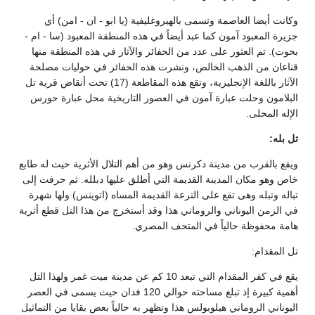
وكانت أيضا العاصمة وتسمى بالهيروغليفية (يا ابو - ان - امن) أي
جزيرة المعبود آمون كما عبد أيضاً في هذه المنطقة المعبود (سا - ام -
بحوت). تم العثور على عدد من الحفائر والآثار في هذه المنطقة منها
قناعان من الذهب الخالص، ونشرت هذه الحفائر في حوليات مصلحة
الآثار باللغة الإنجليزية، وتقع هذه المقاطعة (17) تحت أنقاض قرية تل
البلامون وحلت عبارة آمون في العصور التاريخية محل عبارة حورس
الإله المحلى.
تل بله:
ويقع بالقرب من مدينة دكرنس وهو من أهم التلال الأثرية حيث له طابع
خاص وهو مكان المدينة القديمة التي أطلق عليها دبلله. ثم حرفت إلى
تباله وتبله وهى تقع على الترعة القديمة المساه (اتوينس) ولها شهرة
في الزمن اليوناني والروماني هذا وقد أستخرج من هذا التل قطع أثرية
هامة محفوظة حالياً في المتحف المصري.
تل المقدام:
يقع في كفر المقدام التي تبعد 10 كم عن مدينة ميت غمر ولهذا التل
أهمية كبيرة إذ تبلغ مساحته حوالي 120 فدان حيث يسمى في العصر
اليوناني الروماني هيلوبولس هذا وتظهر به حالياً بعض بقايا من التماثيل