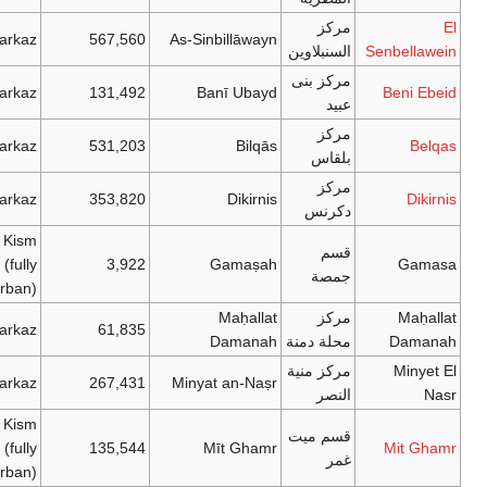
El
مركز
Markaz
567,560
As-Sinbillāwayn
Senbellawein
السنبلاوين
مركز بنى
Markaz
131,492
Banī Ubayd
Beni Ebeid
عبيد
مركز
Markaz
531,203
Bilqās
Belqas
بلقاس
مركز
Markaz
353,820
Dikirnis
Dikirnis
دكرنس
Kism
قسم
(fully
3,922
Gamaṣah
Gamasa
جمصة
urban)
Maḥallat
مركز
Maḥallat
Markaz
61,835
Damanah
محلة دمنة
Damanah
Minyet El
مركز منية
Markaz
267,431
Minyat an-Naṣr
Nasr
النصر
Kism
قسم ميت
(fully
135,544
Mīt Ghamr
Mit Ghamr
غمر
urban)