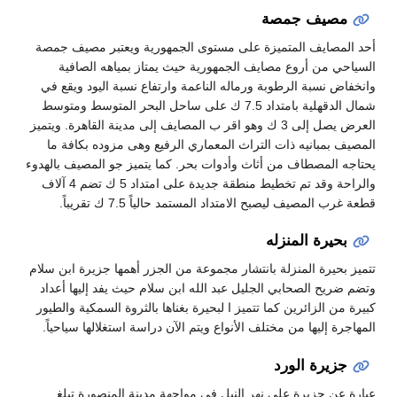
مصيف جمصة
أحد المصايف المتميزة على مستوى الجمهورية ويعتبر مصيف جمصة
السياحي من أروع مصايف الجمهورية حيث يمتاز بمياهه الصافية
وانخفاض نسبة الرطوبة ورماله الناعمة وارتفاع نسبة اليود ويقع في
شمال الدقهلية بامتداد 7.5 ك على ساحل البحر المتوسط ومتوسط
العرض يصل إلى 3 ك وهو اقر ب المصايف إلى مدينة القاهرة. ويتميز
المصيف بمبانيه ذات التراث المعماري الرفيع وهى مزوده بكافة ما
يحتاجه المصطاف من أثاث وأدوات بحر. كما يتميز جو المصيف بالهدوء
والراحة وقد تم تخطيط منطقة جديدة على امتداد 5 ك تضم 4 آلاف
قطعة غرب المصيف ليصبح الامتداد المستمد حالياً 7.5 ك تقريباً.
بحيرة المنزله
تتميز بحيرة المنزلة بانتشار مجموعة من الجزر أهمها جزيرة ابن سلام
وتضم ضريح الصحابي الجليل عبد الله ابن سلام حيث يفد إليها أعداد
كبيرة من الزائرين كما تتميز ا لبحيرة بغناها بالثروة السمكية والطيور
المهاجرة إليها من مختلف الأنواع ويتم الآن دراسة استغلالها سياحياً.
جزيرة الورد
عبارة عن جزيرة على نهر النيل في مواجهة مدينة المنصورة تبلغ