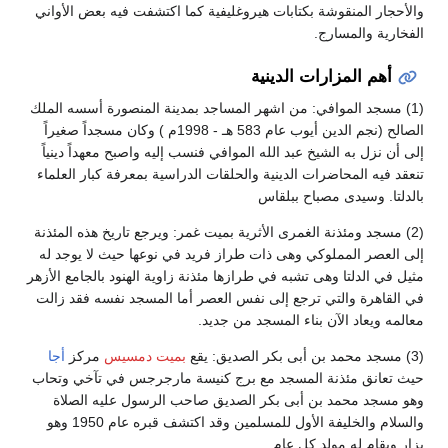
والأحجار المنقوشة بكتابات هيروغليفية كما اكتشفت فيه بعض الأواني
الفخارية والمسارج.
أهم المزارات الدينية
(1) مسجد الموافي: من اشهر المساجد بمدينة المنصورة أسسه الملك
الصالح (نجم الدين أيوب عام 583 هـ - 1998م ) وكان مسجداً صغيراً
إلى أن نزل به الشيخ عبد الله الموافي فنسب إليه واصبح معهداً دينياً
تنعقد فيه المحاضرات الدينية والحلقات الدراسية بمعرفة كبار العلماء
بالدلتا. وسيدى مصباح ببلقاس
(2) مسجد ومئذنة الغمرى الأثرية بميت غمر: ويرجع تاريخ هذه المئذنة
إلى العصر المملوكي وهى ذات طراز فريد في نوعها حيث لا يوجد له
مثيل في الدلتا وهى تشبه في طرازها مئذنة زاوية الهنود بالجامع الأزهر
في القاهرة والتي ترجع إلى نفس العصر أما المسجد نفسه فقد زالت
معالمه ويعاد الآن بناء المسجد من جديد.
(3) مسجد محمد بن أبى بكر الصديق: يقع
بميت دمسيس
مركز
أجا
حيث تعانق مئذنة المسجد مع برج كنيسة مارجرجس في تآخي وتحاب
وهو مسجد محمد بن أبى بكر الصديق صاحب الرسول عليه الصلاة
والسلام والخليفة الأول للمسلمين وقد اكتشف قبره عام 1950 وهو
يزار ويقام له مولد كل عام.