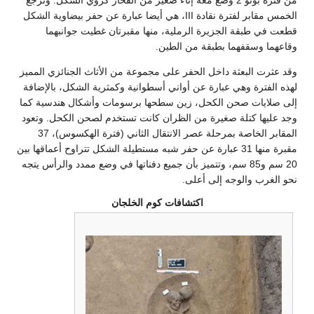
الخمس مقابر لفترة نقادة III، هي أيضا عبارة عن حفر بيضاوية الشكل
قطعت في طبقة الجزيرة الرملية، منها مقبرتان غطيت جوانبهما
وقاعهما وسقفهما بطبقة من الطين.
وقد عثرت البعثة داخل الحفر على مجموعة من الأثاث الجنائزي المميز
لهذه الفترة وهي عبارة عن أواني أسطوانية وكمثرية الشكل، بالإضافة
إلى صلايات صحن الكحل، زين سطحها برسومات وأشكال هندسية كما
وجد عليها كتلة صغيرة من الظران كانت تستخدم لصحن الكحل. وتعود
المقابر الخاصة بمرحلة عصر الانتقال الثاني (فترة الهكسوس)، 37
مقبرة منها 31 عبارة عن حفر شبه مستطيلة الشكل تتراوح أعماقها بين
20 سم و85 سم، وتتميز بأن جميع دفناتها في وضع ممدد والرأس يتجه
نحو الغرب والوجه إلى أعلى.
اكتشافات كوم الخلجان