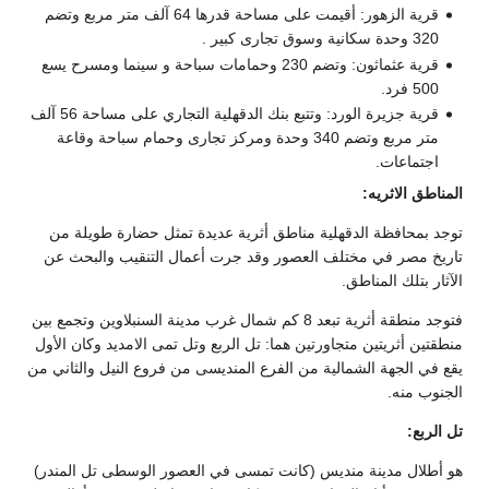
قرية الزهور: أقيمت على مساحة قدرها 64 آلف متر مربع وتضم
320 وحدة سكانية وسوق تجارى كبير .
قرية عثماثون: وتضم 230 وحمامات سباحة و سينما ومسرح يسع
500 فرد.
قرية جزيرة الورد: وتتبع بنك الدقهلية التجاري على مساحة 56 آلف
متر مربع وتضم 340 وحدة ومركز تجارى وحمام سباحة وقاعة
اجتماعات.
المناطق الاثريه:
توجد بمحافظة الدقهلية مناطق أثرية عديدة تمثل حضارة طويلة من
تاريخ مصر في مختلف العصور وقد جرت أعمال التنقيب والبحث عن
الآثار بتلك المناطق.
فتوجد منطقة أثرية تبعد 8 كم شمال غرب مدينة السنبلاوين وتجمع بين
منطقتين أثريتين متجاورتين هما: تل الربع وتل تمى الامديد وكان الأول
يقع في الجهة الشمالية من الفرع المنديسى من فروع النيل والثاني من
الجنوب منه.
تل الربع:
هو أطلال مدينة منديس (كانت تمسى في العصور الوسطى تل المندر)