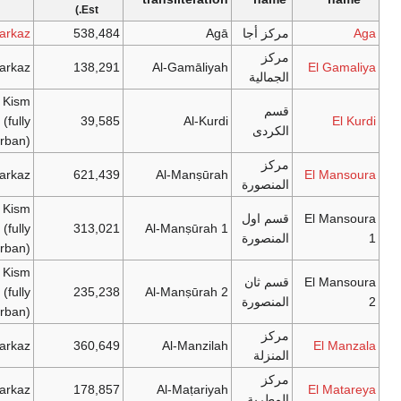
Est.)
Aga
مركز أجا
Agā
538,484
Markaz
مركز
Markaz
138,291
Al-Gamāliyah
El Gamaliya
الجمالية
Kism
قسم
(fully
39,585
Al-Kurdi
El Kurdi
الكردى
urban)
مركز
Markaz
621,439
Al-Manṣūrah
El Mansoura
المنصورة
Kism
El Mansoura
قسم اول
(fully
313,021
Al-Manṣūrah 1
1
المنصورة
urban)
Kism
El Mansoura
قسم ثان
(fully
235,238
Al-Manṣūrah 2
2
المنصورة
urban)
مركز
Markaz
360,649
Al-Manzilah
El Manzala
المنزلة
مركز
Markaz
178,857
Al-Maṭariyah
El Matareya
المطرية