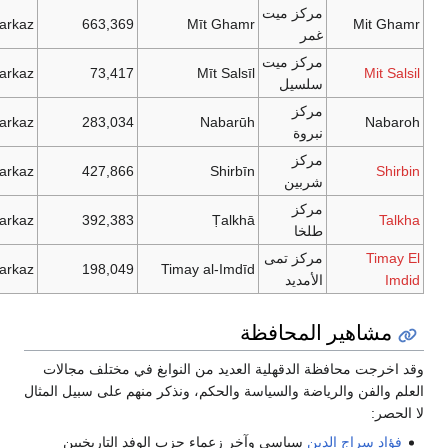
مركز ميت
Markaz
663,369
Mīt Ghamr
Mit Ghamr
غمر
مركز ميت
Markaz
73,417
Mīt Salsīl
Mit Salsil
سلسيل
مركز
Markaz
283,034
Nabarūh
Nabaroh
نبروة
مركز
Markaz
427,866
Shirbīn
Shirbin
شربين
مركز
Markaz
392,383
Ṭalkhā
Talkha
طلخا
Timay El
مركز تمى
Markaz
198,049
Timay al-Imdīd
Imdid
الأمديد
مشاهير المحافظة
وقد اخرجت محافظة الدقهلية العديد من النوابغ في مختلف مجالات
العلم والفن والرياضة والسياسة والحكم، ونذكر منهم على سبيل المثال
لا الحصر:
فؤاد سراج الدين
سياسي وآخر زعماء حزب الوفد التاريخيين