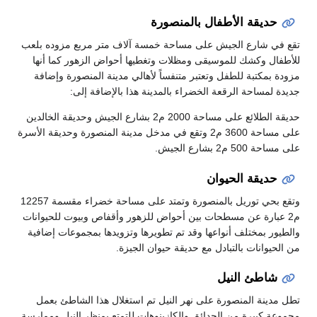
حديقة الأطفال بالمنصورة
تقع في شارع الجيش على مساحة خمسة آلاف متر مربع مزوده بلعب
للأطفال وكشك للموسيقى ومظلات وتغطيها أحواض الزهور كما أنها
مزودة بمكتبة للطفل وتعتبر متنفساً لأهالي مدينة المنصورة وإضافة
جديدة لمساحة الرقعة الخضراء بالمدينة هذا بالإضافة إلى:
حديقة الطلائع على مساحة 2000 م2 بشارع الجيش وحديقة الخالدين
على مساحة 3600 م2 وتقع في مدخل مدينة المنصورة وحديقة الأسرة
على مساحة 500 م2 بشارع الجيش.
حديقة الحيوان
وتقع بحي توريل بالمنصورة وتمتد على مساحة خضراء مقسمة 12257
م2 عبارة عن مسطحات بين أحواض للزهور وأقفاص وبيوت للحيوانات
والطيور بمختلف أنواعها وقد تم تطويرها وتزويدها بمجموعات إضافية
من الحيوانات بالتبادل مع حديقة حيوان الجيزة.
شاطئ النيل
تطل مدينة المنصورة على نهر النيل تم استغلال هذا الشاطئ بعمل
مجموعة كبيرة من الحدائق والكازينوهات للتمتع بمنظر النيل وممارسة