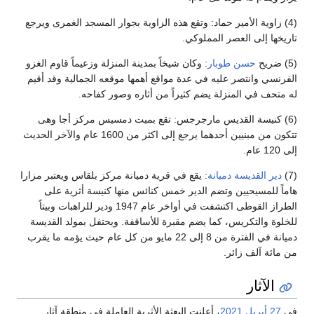
(4) زاوية الأمير حماد: وتقع هذه الزاوية بجوار المسجد الغمرى ويرجع
تاريخها إلى العصر المملوكي.
(5) ضريح
حسن طوبار
: وكان شيخاً بمدينة المنزلة وزعيماً قاوم الغزو
الفرنسي وانتصر عليه في عدة مواقع أهمها موقعه الجمالية وقد أقيم
له متحف في المنزلة يضم كثيراً من أثاره وصور كفاحه.
(6) كنيسة القديس مارجرجس: تقع بميت دمسيس مركز أجا وهى
تتكون من مبنيين أحدهما يرجع إلى اكثر من 1600 عام والآخر الحديث
إلى 120 عام.
(7)
دير القديسة دميانة
: يقع في قرية دميانة مركز بلقاس ويعتبر مزارا
هاماً للمسيحيين وتضم الدير خمس كنائس منها كنيسة أثرية على
الطراز القوطى اكتشفت في أواخر عام 1947 ودير للراهبات وبيتاً
للخلوة والتكريس، كما يضم مقبرة للأساقفة. ويحتفل بمولد القديسة
دميانة في الفترة من 8 إلى 22 مايو من كل عام حيث يؤمه ما يقرب
من مائة آلف زائر.
الآثار
في
27 أبريل
2021
، أعلنت البعثة الأثرية العاملة في منطقة آثار