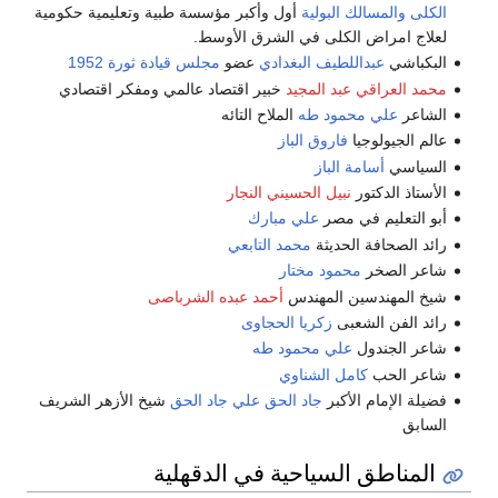
الكلى والمسالك البولية
أول وأكبر مؤسسة طبية وتعليمية حكومية
لعلاج امراض الكلى في الشرق الأوسط.
البكباشي
عبداللطيف البغدادي
عضو
مجلس قيادة ثورة 1952
محمد العراقي عبد المجيد
خبير اقتصاد عالمي ومفكر اقتصادي
الشاعر
علي محمود طه
الملاح التائه
عالم الجيولوجيا
فاروق الباز
السياسي
أسامة الباز
الأستاذ الدكتور
نبيل الحسيني النجار
أبو التعليم في مصر
علي مبارك
رائد الصحافة الحديثة
محمد التابعي
شاعر الصخر
محمود مختار
شيخ المهندسين المهندس
أحمد عبده الشرباصى
رائد الفن الشعبى
زكريا الحجاوى
شاعر الجندول
علي محمود طه
شاعر الحب
كامل الشناوي
فضيلة الإمام الأكبر
جاد الحق علي جاد الحق
شيخ الأزهر الشريف
السابق
المناطق السياحية في الدقهلية