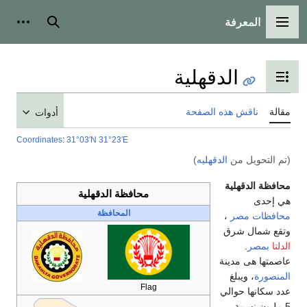
المعرفة
القائمة الرئيسية
بحث
أدوات ش
الدقهلية
تبديل عرض جدول المحتويات
مقالة
ناقش هذه الصفحة
أدوات
Coordinates
:
31°03′N
31°23′E
(تم التحويل من
الدقهليه
)
محافظة الدقهلية
محافظة الدقهلية
هي إحدى
المحافظة
محافظات مصر
،
وتقع شمال شرق
الدلتا
بمصر
.
عاصمتها هى مدينة
المنصورة
، ويبلغ
Flag
عدد سكانها حوالي
5 مليون نسمة