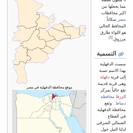
مما يجعلها من
اكبر محافظات
مصر
سكاناً.
المحافظ الحالي
هو اللواء طارق
[3]
مرزوق.
التسمية
سميت الدقهلية
بهذا الاسم نسبة
إلى قرية
دقهلة
وهى قرية قديمة
موقع محافظة الدقهلية في مصر
تقع حالياً بمركز
الزرقا
محافظة
دمياط
. وتقع
محافظة الدقهلية
في القطاع
الشمالي الشرقي
لدلتا النيل حول