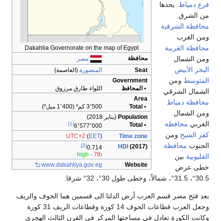
فرع دمياط
. يحدها
من الشرق
محافظة الشرقية
ومن الغرب
محافظة الغربية
Dakahlia Governorate on the map of Egypt
محافظة
ومن الشمال
مصر
البحر الأبيض
Seat
المنصورة
(العاصمة)
المتوسط
ومن
Government
• المحافظ
اللواء طارق مرزوق
الشمال الشرقي
Area
محافظة دمياط
• Total
3٬500 كم² (1٬400 ميل²)
ومن الشمال
Population
(يناير 2018)
الغربي
محافظة
[1]
• Total
6٬577٬000
كفر الشيخ
ومن
UTC+2
(
EET
)
Time zone
الجنوب
محافظة
[2]
HDI
(2017)
0.714
high
·
7th
القليوبية
بين
www
.dakahliya
.gov
.eg
Website
خطى عرض
30.5°، 31.5°، شمالاً، وخطى طول 30°، 32° شرقا.
بعد فتح مصر قسم العرب أرض الدلتا الى قسمين هما الحوف والريف
وجعل العرب قطاعات الحوف 14 كورة وقطاعات الريف 31 كورة
وكانت الكورة تعادل في مساحتها المركز في القرن الثالث الهجري