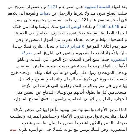
بعد انتهاء
الحملة الصليبية
على مصر عام
1221
م واضطرار الفرنج الى
طلب الصلح بدون قيد ولا شرط والرحيل عن
دمياط
والعودة الى بلادهم
في أواخر سبتمبر عام 1221 م، عاود الصليبيون هجومهم على مصر
عام
648 هـ
1250
م بقيادة
لويس التاسع
ملك فرنسا وذلك من خلال
الحملة الصليبية السابعة حيث تقدمت صفوف الصليبين في الحملة
واكتسحوا دمياط وأخذت الحملة تقترب من أسوار المنصورة، وفى
ظهر يوم الثلاثاء الموافق
8 فبراير
1250
م سجل التاريخ فصلا جديدا
مليئا بالأمجاد لشعب المنصورة واشتهر في التاريخ باسم
معركة
المنصورة
حيث امتنع أفراد الشعب عن التجول في المدينة وأغلقوا
الأبواب والنوافذ وبدت المدينة في صمت رهيب، ليطمئن الصليبيون
ويدخل المونت (دارتوا) على رأس قواته في خيلاء وثقة – وفجأة خرج
شعب المنصورة عن بكرة أبيه الرجال والنساء والشيوخ والأطفال
يهاجمون في ضراوة قوات العدو وفلولها التى هربت الى الأزقة
مستخدمين كل ما تطوله أيديهم من وسائل للدفاع عن النفس مثل
الحجارة والطوب والأواني النحاسية ويلقون بها فوق أسطح المنازل،
كما انتزعوا الأبواب والشبابيك من بيوتهم وألقوا بها في عرض الأزقة
لعمل متاريس تحول دون هروب الأعداء وأجسادهم الممزقة وانطلقت
صيحات النصر والتكبير لشعب المنصورة البطل، واستمر شعب
المنصورة، وفر الملك لويس مع قواته شمالا حتى تم أسره بقرية
ميت