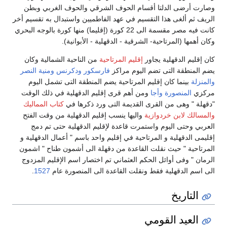
وصارت أرضى الدلتا أقسام الحوف الشرقي والحوف الغربي وبطن
الريف ثم ألغى هذا التقسيم في عهد الفاطميين واستبدال به تقسيم أخر
كانت فيه مصر مقسمة الى 22 كورة (إقليما) منها كورة بالوجه البحري
وكان أهمها (المرتاحية- الشرقية - الدقهلية - الأبوانية).
كان إقليم الدقهلية يجاور
إقليم المرتاحية
من الناحية الشمالية وكان
يضم المنطقة التى تضم اليوم مراكز
فارسكور
ودكرنس
ومنية النصر
والمنزلة
بينما كان إقليم المرتاحية يضم المنطقة التى تشمل اليوم
مركزي
المنصورة
وأجا
ومن أهم قرى إقليم الدقهلية في ذلك الوقت
"دقهلة " وهى من القرى القديمة التى ورد ذكرها في
كتاب المماليك
والمسالك
لابن خردوازية
واليها ينسب إقليم الدقهلية من وقت الفتح
العربي وحتى اليوم واستمرت قاعدة لإقليم الدقهلية حتى تم دمج
إقليمى الدقهلية و المرتاحية في إقليم واحد باسم " أعمال الدقهلية و
المرتاحية " حيث نقلت القاعدة من دقهلة الى أشمون طناح " اشمون
الرمان " وفى أوائل الحكم العثماني تم اختصار اسم الإقليم المزدوج
الى اسم الدقهلية فقط ونقلت القاعدة الى المنصورة عام
1527
.
التاريخ
العيد القومي