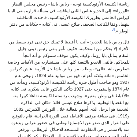
رئاسة الكنيسة الأرثوذكسية توجه «رياض باشا» رئيس مجلس النظار
«الوزراء» إلى الخديو عباس الثانى ليناقشه فى مسألة قراره بنفى البابا
كيرلس الخامس بطريرك الكنيسة الأرثوذكسية، فاحتدت المناقشة
بينهما، وفقا للكاتب الصحفى صلاح عيسى فى كتابه «حكايات من دفتر
[3]
الوطن».
قال رياض باشا للخديو: «أنت يا أفندينا لا تملك حق نفى فرد بسيط من
الأفراد إلا بحكم من المحكمة، فكيف تأمر بنفى رئيس دينى جليل
المقام يماثل بابا روما، وكيف يكون موقف سموكم لو أنه التجأ
للمحاكم، فألقى الخديو بالتبعية كلها على مستشاريه من الأقباط وخاصة
«بطرس باشا غالى»، وطلب من رياض باشا حل الأزمة. عاش كيرلس
الخامس «مائة وثلاثة أعوام، فهو من مواليد عام 1824، وتوفى عام
1927 وهو صاحب أطول فترة رئاسة للكنيسة الأرثوذكسية، وبدأت من
عام 1874 واستمرت حتى 1927 بتأكيد الدكتور غالى شكرى فى كتابه
«الأقباط فى وطن متغير»، وشهدت رئاسته للكنيسة تفاعلا كبيرا منه
مع القضايا الوطنية، يذكرها صلاح عيسى قائلا: «كان فى الذاكرة
الشعبية هو الرجل الذى أسهم بفعالية خلال الثورتين الكبيرتين 1882
و1919، فى صياغة موقف الأقباط، ففى الثورة العرابية، قام بالتوقيع
على القرار الذى صدر عن الاجتماع الوطنى فى حضور عرابى وبدعوة
منه بالاستمرار فى المقاومة المسلحة للاحتلال البريطانى، ورفض
أوامر الخديو ومجلس وزرائه بالانضمام إلى الاحتلال، كما كانت له