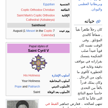
وبريطانيا العظمى
الجنسية
Egyptian
واليونان
.
الطائفة
Coptic Orthodox Christian
الإقامة
Saint Mark's Coptic Orthodox
حياته
Cathedral (Azbakeya)
Sainthood
كان رجلاً طاهراً نقياً
يوم عيده
7 August (1
Coptic
in the
Mesori
, شفافاً كالندى
Calendar
)
المؤتلق , وفى
الوقت نفسه كان
Papal styles of
Saint Cyril V
قوياً عنيداً صلب
الشكيمة يتمسك
بقراراته في مواقف
دقيقة وغاية في
الخطورة كأقوى ما
أسلوب الإشارة
His Holiness
يكون من الرجال ,
أسلوب المخاطبة
Your Holiness
وكان يملك قدراً
الأسلوب الديني
Patriarch
and
Pope
بالغاً من التحدى
الأسلوب بعد الوفاة
Saint
حاسباً جميع النتائج
التى غالباً ما كانت
تنتهى لصالحه .. فعارض جماهير
القبط في