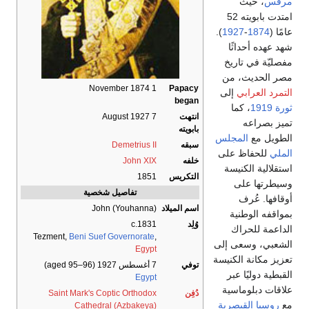
مرقس
، حيث
امتدت بابويته 52
عامًا (
1874
-
1927
).
شهد عهده أحداثًا
مفصليّة في تاريخ
مصر الحديث، من
1 November 1874
Papacy
التمرد العرابي
إلى
began
ثورة 1919
، كما
انتهت
7 August 1927
تميز بصراعه
بابويته
الطويل مع
المجلس
سبقه
Demetrius II
الملي
للحفاظ على
خلفه
John XIX
استقلالية الكنيسة
التكريس
1851
وسيطرتها على
تفاصيل شخصية
أوقافها. عُرف
اسم الميلاد
John (Youhanna)
بمواقفه الوطنية
وُلِد
c.1831
الداعمة للحراك
Tezment,
Beni Suef Governorate
,
الشعبي، وسعى إلى
Egypt
تعزيز مكانة الكنيسة
توفي
7 أغسطس 1927
(aged 95–96)
القبطية دوليًا عبر
Egypt
علاقات دبلوماسية
دُفِن
Saint Mark's Coptic Orthodox
مع
روسيا القيصرية
Cathedral (Azbakeya)