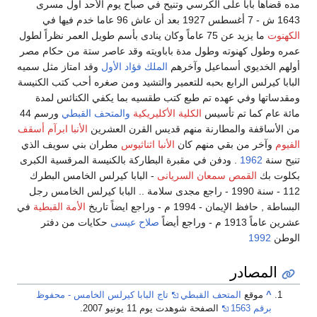
مده قضاها بابا على الكرسي وتنيح في صباح يوم الأحد أول مسرى
1643 ش - 7 أغسطس 1927 بعد أن عاش 96 عاما خدم فيها في
الكهنوت
ما يزيد عن 75 عاماً وكان ينادى بأسم طويل العمر نظراً لطول
عمره وطول كهنوته وطول مدة باباويته وقد عاصر ستة من حكام مصر
أولهم الخديوي أسماعيل وآخرهم
الملك فؤاد الأول
وقد امتاز مثل سميه
البابا كيرلس الرابع بحبه للتعمير والتشيد ومن صغره أحب كتب الكنيسة
ومقدساتها وفي عهده تم طبع كتب طقسيه بما يكفي الكنائس لمدة
مائة عام كما تم تأسيس
الكلية الأكليريكية
والمتحف القبطي
ورسم 44
من الأساقفة والمطارنة منهم قديس القرن العشرين
الأنبا ابرآم
أسقف
الفيوم
وآخر من بقي منهم كان
الأنبا اثناثيوس
مطران بني سويف الذي
تنيح سنة
1962
. ودفن في مقبرة البطاركة بالكنيسة المرقسية الكبرى
بكلوت بك
القمص سمعان السريانى
- البابا كيرلس الخامس البطرك
112 - سنة 1990 - راجع مجدى سلامة .. البابا كيرلس الخامس رجل
البساطة , حافظ الإيمان - 1994 م - وراجع ايضاً تاريخ
الأمة القبطية
في
عشرين عاماً 1913 م - وراجع أيضاً
صلاح عيسى
حكايات من دفتر
الوطن
1992
المصادر
^
موقع
المتحف القبطي
تاج البابا كيرلس الخامس - محفوظ
برقم 1563
الصفحة شوهدت يوم 11 يونيو 2007.