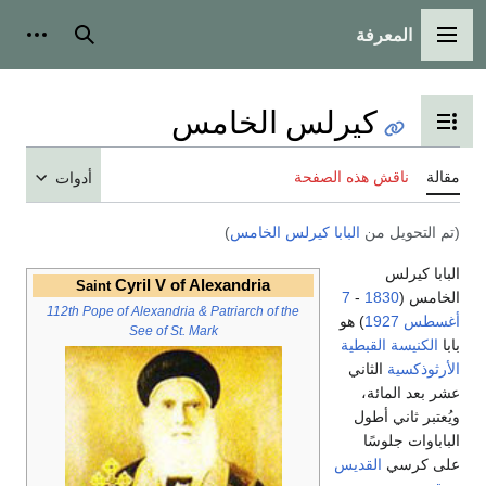
المعرفة
القائمة الرئيسية
بحث
أدوات ش
كيرلس الخامس
تبديل عرض جدول المحتويات
مقالة
ناقش هذه الصفحة
أدوات
(تم التحويل من
البابا كيرلس الخامس
)
البابا كيرلس
Cyril V of Alexandria
Saint
الخامس (
1830
-
7
112th Pope of Alexandria & Patriarch of the
أغسطس
1927
) هو
See of St. Mark
بابا
الكنيسة القبطية
الأرثوذكسية
الثاني
عشر بعد المائة،
ويُعتبر ثاني أطول
الباباوات جلوسًا
على كرسي
القديس