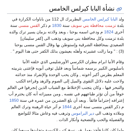
نشأة البابا كيرلس الخامس
ولد
البابا كيرلس الخامس
البطريرك ال 112 من باباوات الكرازة في
بلدة
تزمنت
محافظة بني سوبف
سنة
1830
م ذكر
القس منسى
سنة
أخرى
1824
م ودعي اسمه يوحنا ، وبعد ولادته بزمان يسير ترك والده
بلدة تزمنت وكل محافظة بنى سويف وذهب الى [كفر سليمان]
الصعيدي بمحافظة الشرقية وإستوطن بها وقال القس منسى يوحنا
(3) : " وما زالت عشيرته وأهله بعيشون بذلك الكفر حتى هذا اليوم " .
وقام الأنبا ابرام مطران الكرسي الأورشليمي الذي خلفه الأنبا
باسليوس الكبير برسمه شماساً وبعد قليل توفى أبويه فإعتنى بتربيته
المعلم بطرس أكبر أخوته , وكان يحب الوحدة والإنفراد منذ حداثته
ولاحت عليه دلائل التقوى والميل إلى الصوم والزهد وقراءة الكتب
والتبحر فيها ، وكان يتجنب الإختلاط مع الشباب الذين إنجرفوا في العالم
خوفاً من أن تؤثر طباعههم في نفسه , ومن مميزاته أنه كان يحترم أب
إعترافه إحتراماً فائقاً . وبعد أن بلغ العشرين من عمره في سنة
1850
م ذكر القس منسى سنة أخرى
1844
م آثر حياة الرهبنة وترك العالم
وملاذه وذهب الى
دير البراموس
وترهب فيه وعاش مثالا للتواضع
والفضيلة والحب والتضحية وأنكار الذات .
ولما كان كاتبا فأخذ يعمل في نسخ كتب الكنيسة وتجليدها ويبيعها كان