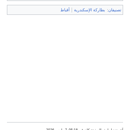
تصنيفان
:
بطاركة الإسكندرية
أقباط
آخر تعديل لهذه الصفحة كان في 05:18, 7 مارس 2026.