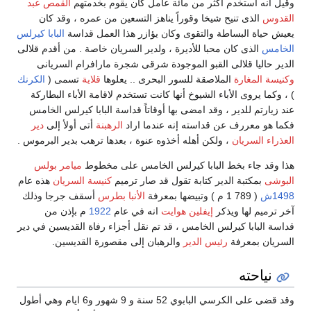
وقيل أنه استخدم أكثر من مائة عامل كان يقوم بخدمتهم
القمص عبد
القدوس
الذى تنيح شيخا وقوراً يناهز التسعين من عمره ، وقد كان
يعيش حياة البساطة والتقوى وكان يؤازر هذا العمل قداسة
البابا كيرلس
الخامس
الذى كان محبا للأديرة ، ولدير السريان خاصة . من أقدم قلالى
الدير حاليا قلالى القبو الموجودة شرقى شجرة مارافرام السريانى
وكنيسة المغارة
الملاصقة للسور البحرى .. يعلوها
قلاية
تسمى (
الكرنك
) ، وكما يروى الأباء الشيوخ أنها كانت تستخدم لاقامة الأباء البطاركة
عند زيارتم للدير ، وقد امضى بها أوقاتاً قداسة البابا كيرلس الخامس
فكما هو معررف عن قداسته إنه عندما اراد
الرهبنة
أتى أولأ إلى
دير
العذراء السريان
، ولكن أهله أخذوه عنوة ، بعدها ترهب بدير البرموس .
هذا وقد جاء بخط البابا كيرلس الخامس على مخطوط
ميامر بولس
البوشى
بمكتبة الدير كتابة تقول قد صار ترميم
كنيسة السريان
هذه عام
1498ش
( 789 1 م ) وتبيضها بمعرفة
الأنبا بطرس
أسقف جرجا وذلك
آخر ترميم لها ويذكر
إيفلين هوايت
انه في عام
1922
م بإذن من
قداسة البابا كيرلس الخامس ، قد تم نقل أجزاء رفاة القديسين في دير
السريان بمعرفة
رئيس الدير
والرهبان إلى مقصورة القديسين.
نياحته
وقد قضى على الكرسي البابوي 52 سنة و 9 شهور و6 ايام وهي أطول