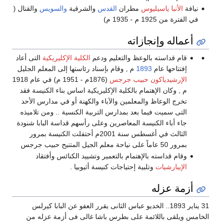
نيافة
الأنبا ياسيليوس
مطران
القدس
والشرقية
والسويس
والقنال (
في الفترة من 1925 م - 1935 م)
أعماله وإنجازاته
قام قداسته بالوعظ والتعليم ودعم
الكلية الإكليريكية
التى أعاد
إفتتاحها عام
1893
م , وقام بإسناد رئاستها إلى المعلم الجليل
الإرشيدياكون حبيب جرجس
(1876م - 1951 م) في عام 1918
م , وكان الإهتمام بالكلية الإكليريكية اساس بناء الكنيسة فقد
تخرج الوعاظ والمعلمين والآباء والكهنة أو في مدارس الأحد
التى سميت فيما بعد بمدارس التربية الكنسية .. ومن تلاميذه
جاء أباء الكنيسة المعاصرين وعلى رأسهم قداسة البابا شنودة
الثالث في أغسطس سنة 2001م أحتفلت الكنيسة بمرور
بمرور 50 عاماً على نياحة معلم الجيل المتنيح حبيب جرجس
وقام قداسته بالإهتمام بالتعمير وتشييد الكنائس وأفتقاد
الإيبارشيات
وتلبية إحتياجات كنيسة أثيوبيا .
أزمة عزله
31 يناير 1893.. الخديو عباس الثانى يقرر العفو عن البابا كيرلس
الخامس ويلقى باللائمة على بطرس باشا غالى فى أزمة عزله من