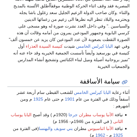
المصرية فقد وقف اثناء الحركة الوطنية موقفاًأطلق الألسنة بالمديح
والثناء .وكان صاحب الدولة الزعيم الجليل سعد زغلول باشا يجله
ويحترمه والبلاد تنظر اليه نظرها الى زعيم من زعمائها الدينين
والسياسين ." وفي داخل العدد نشرت صورة له وهو مسجى على
كرسي البابوية وجمهور المودعين يمرون من أمامه وقالت أن هذه
الصورة التقطت بصعوبة لأن عدد المودعين كان يزيد عن خمسون ألف"
وفي عهد
البابا كيرلس الخامس
شيدت
كنيسة السيدة العذراء
أول
كنيسة في بورسعيد وأيضاً تأسست الجمعية الخيريه وقد حاء عنه أنه
"تميز بروحانية أصيلة وميل لبناء الكنائس وتشجيع أنشاء المدارس
والجمعيات الخيرية
سيامة الأساقفة
أثناء رعاية
البابا كيرلس الخامس
للشعب القبطى سام أربعة عشر
أسقفاً وذلك في الفترة من عام
1901
م حتى عام
1925
م ومن
أشهرهم :
نيافة
الأنبا يوساب
مطران
جرجا
(1920م ) وقد أصبح
البابا يوساب
الثانى
( في الفترة من 1946م- 1956 م)
نيافة
الأنبا اثناسيوس
مطران
بني سويف
والبهنسا
(فى الفترة من
1925
م -
1962
م)