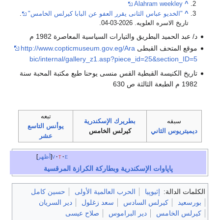
Alahram weekley
^
^
"الخديو عباس الثانى يقرر العفو عن البابا كيرلس الخامس"
.
تاريخ الاسره العلويه. 2026-03-04.
د/ عبد الحميد البطريق والتيارات السياسية المعاصرة 1982 م
موقع المتحف القبطى
http://www.copticmuseum.gov.eg/Ara
bic/internal/gallery_z1.asp?piece_id=25&section_ID=5
تاريخ الكنيسة القبطية القس منسى يوحنا طبع مكتبة المحبة سنة
1982 م الطبعة الثالثة ص 630
تبعه
سبقه
بطريرك الإسكندرية
يوأنس التاسع
ديميتريوس الثاني
كيرلس الخامس
عشر
e
t
v
أظهر
پاپاوات الإسكندرية وبطاركة الكرازة المرقسية
الكلمات الدالة:
إثيوپيا
الحرب العالمية الأولى
حسين كامل
بورسعيد
كيرلس السادس
سعد زغلول
دير السريان
كيرلس الخامس
دير البراموس
صلاح عيسى