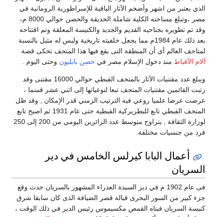
الذي يعتبر من اشهر وأضخم الآثار الباقية للإمبراطورية الرومانية في
مصر ،وتبلغ مساحته الكلية شاملة الحديقة والحصن حوالي 8000 م،
وقد تم تطويره بجناحيه القديم والجديد والكنيسة المعلقة وتم افتتاحه
بعد ذلك عام 1984م مما يجعل خلفيته تاريخية وليس له مثيل بالنسبة
لمتاحف العالم أى أن المنطقة التى يقع فيها هذا المتحف تحكى قصة
آلام الآقباط
منذ دخول الإسلام مصر في
حصن بابليون
وحتى اليوم .
ويبلغ عدد مقتنيات الآثار بالمتحف القبطي حوالي 16000 مقتنى وقد
رتبت القائمين مقتنيات المتحف تبعا لنوعياتها إلى اثني عشر قسما ،
عرضت عرضا علميا روعي فيه الترتيب الزمني قدر الإمكان , وقد ظل
المتحف القبطي تابع للبطريركية القبطية حتى عام 1931 ثم اصبح تابع
لوزارة الثقافة , يتراوح متوسط عدد الزائرين اليومي من 200 إلى 250
فرد من جنسيات مختلفة.
أعمال البابا كيرلس الخامس في دير
السريان
فى عام 1902 م في دير السيدة العذراء المشهور بالسريان حدث وقع
جزء كبير من السور البحرى قبالة قصر الضيافة الذى كان سابقا شرق
كنيسة السريان فبناه القمص مكسيموس رئيس الدير في ذلك الوقت ،