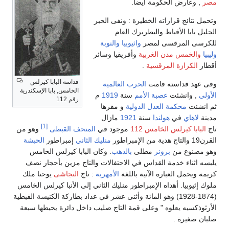
مصر
, وعارض الحكومة أيضاً.
وتحمل نتائج قراراته الخطيرة : ونفى الحبر
الجليل بابا الأقباط والبطريرك العام
للكرسى المرقسى لمصر
واثيوبيا
والنوبة
وليبيا
والخمس مدن الغربية
وأفريقيا وسائر
أقطار
الكرازة المرقسية
.
قداسة البابا كيرلس
وفى عهد قداسته قامت
الحرب العالمية
الخامس, بابا الإسكندرية
الأولى
, وانشئت
عصبة الأمم
سنة
1919
م
رقم 112
ثم انشئت
محكمة العدل الدولية
و مقرها
مدينة
لاهاي
في
هولندا
سنة
1921
مازال
[1]
تاج
البابا كيرلس الخامس 112
موجود في
المتحف القبطى
وهو من
القرن19 والتاج هدية من الإمبراطور
منليك الثاني
إمبراطور
الحبشة
وهو مصنوع من
برونز
مطلى
بالذهب
. وكان البابا كيرلس الخامس
يلبسه اثناء خدمة القداس في الاحتفالات والتاج مزين بأحجار نصف
كريمة ويحمل العبارة الآتية باللغة
الأمهرية
: تاج
النجاشى
يوحنا ملك
ملوك إثيوبيا. أهداه الإمبراطور منليك الثاني إلى الأنبا كيرلس الخامس
(1874-1928) وهو المائة وأثنى عشر في عداد بطاركة الكنيسة القبطية
الأرثوذكسيه يعلوه " وعلى قمة التاج صليب داخل دائرة يحيطها سبعة
صلبان صغيرة .