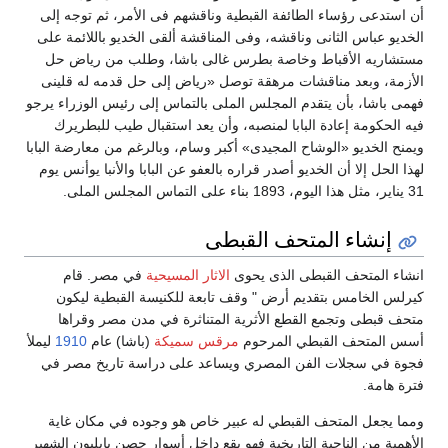
أن استدعى رؤساء الطائفة القبطية وناقشهم فى الأمر، ثم توجه إلى
الخديو عباس الثانى وناقشه، وفى المناقشة ألقى الخديو باللائمة على
مستشاريه الأقباط وخاصة بطرس غالى باشا، وطلب من رياض حل
الأزمة، وبعد مناقشات مرهقة توصل «رياض إلى حل قدمه له قلينى
فهمى باشا، بأن يتقدم المجلس الملى بالتماس إلى رئيس الوزراء يرجو
فيه الحكومة إعادة البابا لمنصبه، وأن يعد استقبال طيب للبطريرك
ويمنح الخديو «الوشاح المجيدى» أكبر وسام، وبالرغم من معارضة البابا
لهذا الحل إلا أن الخديو أصدر قراره بالعفو عن البابا والأنبا يوأنس يوم
31 يناير، مثل هذا اليوم، 1893 بناء على التماس المجلس الملى.
إنشاء المتحف القبطى
انشاء المتحف القبطى الذى يحوى
الاثار المسيحية
في مصر. قام
كيرلس الخامس بتقديم أرض " وقف تابعة للكنيسة القبطية ليكون
متحف قبطى وتجمع القطع الأثرية المتناثرة في مدن مصر وقراها
أسس المتحف القبطي المرحوم
مرقس سميكة
(باشا) عام
1910
ليملأ
فجوة في سجلات الفن المصري ويساعد على دراسة تاريخ مصر في
فترة هامة.
ومما يجعل المتحف القبطي له عبير خاص هو وجوده في مكان غاية
الأهمية من الناحية التاريخية فهو يقع داخل أسوار حصن بابليون الشهير