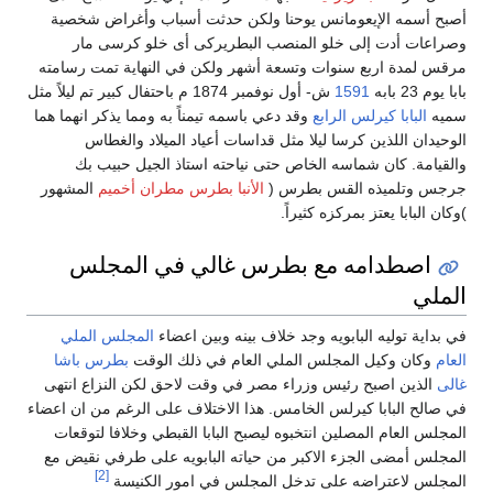
أصبح أسمه الإيعومانس يوحنا ولكن حدثت أسباب وأغراض شخصية
وصراعات أدت إلى خلو المنصب البطريركى أى خلو كرسى مار
مرقس لمدة اربع سنوات وتسعة أشهر ولكن في النهاية تمت رسامته
بابا يوم 23 بابه
1591
ش- أول نوفمبر 1874 م باحتفال كبير تم ليلاً مثل
سميه
البابا كيرلس الرابع
وقد دعي باسمه تيمناً به ومما يذكر انهما هما
الوحيدان اللذين كرسا ليلا مثل قداسات أعياد الميلاد والغطاس
والقيامة. كان شماسه الخاص حتى نياحته استاذ الجيل حبيب بك
جرجس وتلميذه القس بطرس (
الأنبا بطرس
مطران أخميم
المشهور
)وكان البابا يعتز بمركزه كثيراً.
اصطدامه مع بطرس غالي في المجلس
الملي
في بداية توليه البابويه وجد خلاف بينه وبين اعضاء
المجلس الملي
العام
وكان وكيل المجلس الملي العام في ذلك الوقت
بطرس باشا
غالى
الذين اصبح رئيس وزراء مصر في وقت لاحق لكن النزاع انتهى
في صالح البابا كيرلس الخامس. هذا الاختلاف على الرغم من ان اعضاء
المجلس العام المصلين انتخبوه ليصبح البابا القبطي وخلافا لتوقعات
المجلس أمضى الجزء الاكبر من حياته البابويه على طرفي نقيض مع
[2]
المجلس لاعتراضه على تدخل المجلس في امور الكنيسة