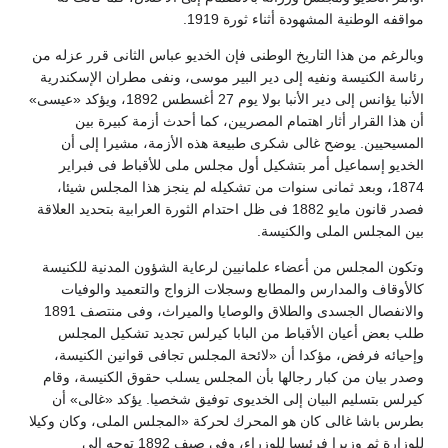
مواقفه الوطنية المشهودة أثناء ثورة 1919.
وبالرغم من هذا التاريخ الوطنى فإن الخديو عباس الثانى قرر عزله من
رئاسة الكنيسة ونفيه إلى دير البير موسى، ونفى مطران الإسكندرية
الأنبا يؤانس إلى دير الأنبا بولا يوم 27 أغسطس 1892، ويؤكد «عيسى»
أن هذا القرار أثار اهتمام المصريين، كما أحدث أزمة كبيرة بين
المسيحيين. يوضح غالى شكرى طبيعة هذه الأزمة، مشيرا إلى أن
الخديو إسماعيل أمر بتشكيل أول مجلس ملى للأقباط فى فبراير
1874، وبعد ثمانى سنوات من تشكيله لم ينجز هذا المجلس شيئا،
فصدر قانون مايو 1882 فى ظل احتدام الثورة العرابية بتحديد العلاقة
بين المجلس الملى والكنيسة.
وتكون المجلس من أعضاء علمانيين لرعاية الشؤون المدنية للكنيسة
كالأوقاف والمدارس والمطابع وسجلات الزواج والتعميد والوفيات
والانفصال الجسدى والطلاق والوصايا والميراث، وفى منتصف 1891
طلب بعض أعيان الأقباط من البابا كيرلس تجديد تشكيل المجلس
وإحيائه فرفض، مؤكدا أن «لائحة المجلس تجافى قوانين الكنيسة،
وصدر بيان من كبار رجالها بأن المجلس يسلب حقوق الكنيسة، وقام
كيرلس بتسليم البيان إلى الخديوى توفيق شخصيا. يؤكد «غالى» أن
بطرس باشا غالى كان هو المحرك لحركة «المجلس الملى، وكان وكيلا
للوزارة ثم وزيرا فرئيسا للوزراء، وفى صيف 1892 توجه إلى