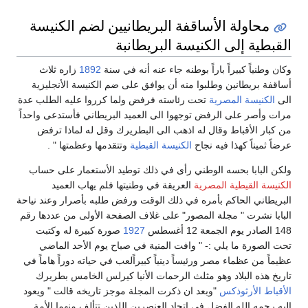
محاولة الأساقفة البريطانيين لضم الكنيسة
القبطية إلى الكنيسة البريطانبة
وكان وطنياً كبيراً باراً بوطنه جاء عنه أنه في سنة
1892
زاره ثلاث
أساقفة بريطانين وطلبوا منه أن يوافق على ضم الكنيسة الأنجليزية
الى
الكنيسة المصرية
تحت رئاسته فرفض ولما كرروا عليه الطلب عدة
مرات وأصر على الرفض توجهوا الى العميد البريطاني فأستدعى واحداً
من كبار الأقباط وقال له اذهب الى البطريرك وقل له لماذا ترفض
عرضاً ثميناً كهذا فيه نجاح
الكنيسة القبطية
وتتقدمها وعظمتها " .
ولكن البابا بحسه الوطني رأى في ذلك توطيد الأستعمار على حساب
الكنيسة القيطية المصرية
العريقة في وطنيتها فلم يهاب العميد
البريطاني الحاكم بأمره في ذلك الوقت ورفض طلبه بأصرار وعند نياحة
البابا نشرت " مجلة المصور" على غلاف الصفحة الأولى من عددها رقم
148 الصادر يوم الجمعة 12 أغسطس
1927
صورة كبيرة له وكتبت
تحت الصورة ما يلي :- " وافت المنية في صباح يوم الأحد الماضي
عظيماً من عظماء مصر ورئيساً دينياً كبيراًلعب في حياته دوراً هاماً في
تاريخ هذه البلاد وهو مثلث الرحمات الأنبا كيرلس الخامس بطريرك
الأقباط الأرثوذكس
"وبعد ان ذكرت المجلة موجز تاريخه قالت " ويعود
إليه رحمه الله الفضل في اتحاد العنصرين اللذين تتألف منهما الأمة