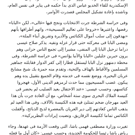
الإسكندرية للقاء الخديو عباس الذى بدأ حكمه فى يناير فى نفس العام،
وناشده بإعادة تشكيل المجلس فصدرت الأوامر،
وفى حراسة الشرطة جرت الانتخابات ونجح فيها «غالى»، لكن «البابا»
رفضها، واعتبرها «خروجا على تعاليم المسيحية»، واتهم أطرافها بأنهم
«يهدفون إلى سلب أموال الكنائس والأديرة وتفريق أبناء الملة»،
ومضى البابا فى معركته حتى قرار عزله ونفيه. يذكر صلاح عيسى
دراما ترحيل البابا إلى المنفى، مشيرا إلى تجمع الناس حزانى وهم
يرون حبرين جليلين «البابا والأنبا يؤانس» فى حراسة الشرطة، وفى
محطة دمنهور نزل البابا ليستقل قطارا إلى كفر الدوار فقابلته جماهير
المسلمين والأقباط بالهتاف والتحية، وتقدم منه حمزة بك شيخ مشايخ
عربان البحيرة، ووضع نفسه فى خدمته وقام الجميع بتقبيل يده وهم
يبكون. غضب المسيحيون مما حدث لرمزهم الدينى الأول، فهجروا
كنائسهم، وحسب عيسى: «عند الاحتفال بعيد الصليب لم يحضر فى
كنيسة الملاك البحرى سوى ستة أشخاص، مع أن العادة جرت بأن هذا
العيد مهرجان ضخم تمتلئ فيه هذه الكنيسة بالآلاف، وفى هذا العيد لم
يذهب الناس كعادتهم إلى دير العريان بالمعصرة لذبح الذبائح، وأقفلت
الكنائس تماما ككنيسة الزقازيق، ونضبت إيرادات البطريركية».
تغيرت وزارة مصطفى فهمى باشا، التى وقعت الأزمة فى عهدها، وجاء
رياض باشا رئيسا للحكومة الجديدة، وحسب عيسى: «كان أول ما فعله