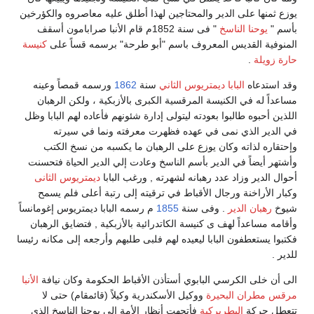
يوزع ثمنها على الدير والمحتاجين لهذا أطلق عليه معاصروه والكؤرخين
بأسم "
يوحنا الناسخ
" فى سنة 1852م قام الأنبا صرابامون أسقف
المنوفية القديس المعروف باسم "أبو طرحة" برسمه قساً على
كنيسة
حارة زويلة
.
وقد استدعاه
البابا ديمتريوس الثاني
سنة
1862
ورسمه قمصاً وعينه
مساعداً له في الكنيسة المرقسية الكبرى بالأزبكية ، ولكن الرهبان
اللذين أحبوه طالبوا بعودته ليتولى إدارة شئونهم فأعاده لهم البابا وظل
في الدير الذي نمى في عهده فظهرت معرفته ونما في سيرته
وإحتقاره لذاته وكان يوزع على الرهبان ما يكسبه من نسخ الكتب
وأشتهر أيضاً في الدير بأسم الناسخ وعادت إلي الدير الحياة فتحسنت
أحوال الدير وزاد عدد رهبانه لشهرته , ورغب البابا
ديمتريوس الثانى
وكبار الأراخنة ورجال الأقباط في ترقيته إلى رتبة أعلى فلم يسمح
شيوخ
رهبان الدير
. وفى سنة
1855
م رسمه البابا ديمتريوس إغومانساً
وأقامه مساعداً لهف ى كنيسة الكاتدرائية بالأزبكية , فتضايق الرهبان
فكتبوا يستعطفون البابا ليعيده لهم فلبى طلبهم وأرجعه إلى مكانه رئيسا
للدير .
الى أن خلى الكرسي البابوي أستأذن الأقباط الحكومة وكان نيافة
الأنبا
مرقس
مطران البحيرة
ووكيل الأسكندرية وكيلاً (قائمقام) حتى لا
تتعطل حركة
البطريركية
فأتجهت أنظار الأمة إلي يوحنا الناسخ الذى