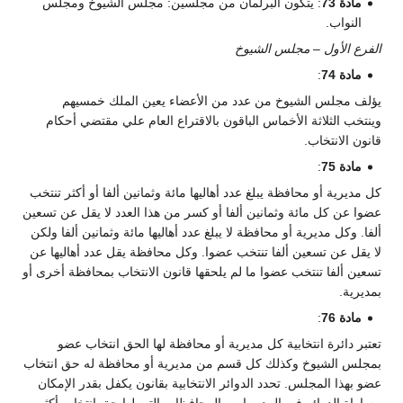
مادة 73
: يتكون البرلمان من مجلسين: مجلس الشيوخ ومجلس
النواب.
الفرع الأول – مجلس الشيوخ
مادة 74
:
يؤلف مجلس الشيوخ من عدد من الأعضاء يعين الملك خمسيهم
وينتخب الثلاثة الأخماس الباقون بالاقتراع العام علي مقتضي أحكام
قانون الانتخاب.
مادة 75
:
كل مديرية أو محافظة يبلغ عدد أهاليها مائة وثمانين ألفا أو أكثر تنتخب
عضوا عن كل مائة وثمانين ألفا أو كسر من هذا العدد لا يقل عن تسعين
ألفا. وكل مديرية أو محافظة لا يبلغ عدد أهاليها مائة وثمانين ألفا ولكن
لا يقل عن تسعين ألفا تنتخب عضوا. وكل محافظة يقل عدد أهاليها عن
تسعين ألفا تنتخب عضوا ما لم يلحقها قانون الانتخاب بمحافظة أخرى أو
بمديرية.
مادة 76
:
تعتبر دائرة انتخابية كل مديرية أو محافظة لها الحق انتخاب عضو
بمجلس الشيوخ وكذلك كل قسم من مديرية أو محافظة له حق انتخاب
عضو بهذا المجلس. تحدد الدوائر الانتخابية بقانون يكفل بقدر الإمكان
مساواة الدوائر في المديريات والمحافظات التي لها حق انتخاب أكثر