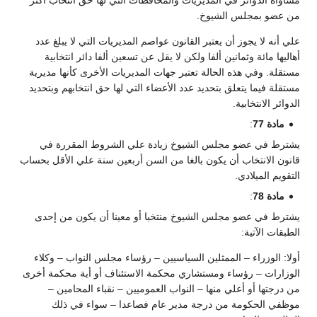
من عضو بمجلس الشيوخ.
علي أنه لا يجوز أن يعتبر القانون عواصم المديريات التي لا يبلغ عدد
أهاليها مائة وثمانين ألفا ولكن لا يقل عن تسعين ألفا دائر انتخابية
مستقلة. وفي هذه الحالة تعتبر جهات المديريات الأخرى كأنها مديرية
مستقلة فيما يتعلق بتحديد عدد الأعضاء التي لها حق انتخابهم وبتحديد
الدوائر الانتخابية.
مادة 77
:
يشترط في عضو مجلس الشيوخ زيادة علي الشروط المقررة في
قانون الانتخاب أن يكون بالغا من السن أربعين سنة علي الأقل بحساب
التقويم الميلادي.
مادة 78
:
يشترط في عضو مجلس الشيوخ منتخبا أو معينا أن يكون من إحدى
الطبقات الآتية:
أولا: الوزراء – الممثلين السياسيين – رؤساء مجلس النواب – وكلاء
الوزارات – رؤساء ومستشاري محكمة الاستئناف أو أية محكمة أخرى
من درجتها أو أعلي منها – النواب العموميين – نقباء المحامين –
موظفي الحكومة من درجة مدير عام فصاعدا – سواء في ذلك