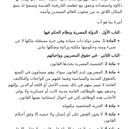
ذكاؤه واستعداده وتنفق مع عظمته التاريخية القديمة وتسمح له بتنبؤ
المكان اللائق به بين شعوب العالم المتمدين وأممه.
أمرنا بما هو آت:
-
الباب الأول
-
الدولة المصرية ونظام الحكم فيها
المادة 1
: مصر دولة ذات سيادة وهي حرة مستقلة ملكها لا عن
شيء ومنه وحكومتها ملكية وراثية وشكلها نيابي.
-
الباب الثاني
-
في حقوق المصريين وواجباتهم
مادة 2
: الجنسية المصرية يحددها القانون.
مادة 3
: المصريون لدى القانون سواء. وهم متساوون في التمتع
بالحقوق المدنية والسياسية وفيما عليهم من الواجبات والتكاليف
العامة لا تمييز بينهم في ذلك بسبب الأصل أو اللغة أو الدين. وإليهم
وحدهم يعهد بالوظائف العامة مدنية كانت أو عسكرية ولا يولي
الأجانب هذه الوظائف إلي في أحوال استثنائية يعينها القانون.
مادة 4
: الحرية الشخصية مكفولة.
مادة 5
: لا يجوز القبض على أي إنسان ولا حبسه إلا وفق أحكام
القانون.
مادة 6
: لا جريمة ولا عقوبة إلا بناء على قانون. ولا عقاب إلا على