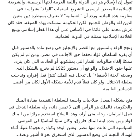
تقول إن الإسلام هو دين الدولة واللغة العربية لغتها الرسمية، والشريعة
الإسلامية المصدر الرسمى للتشريع. استمات "الوفد" بشراسة في
مقاومة هذه المادة، وردد أن "العلمانية" لا تعترف بسيطرة دين معين..
الدين لله والوطن للجميع. لكن الحكومة تمسكت بهذه الصيغة، فقد كان
عرش محمد على قائمًا في الأساس على أن هذا القطر إسلامى ويتبع
الخلافة الإسلامية ممثلة في الدولة العثمانية.
ونجح الوفد بالتنسيق مع القصر والإنجليز في وضع مادة بالدستور قبل
أن يقره السلطان فؤاد تحفظ حق الأجانب في مصر، ومن ثم لم يكن
ممكنًا إلغاء صالونات القمار التى يمتلكونها أو الحانات التى كان يتردد
عليها جنود الاحتلال. والواقع أن دستور 1923 لم يخرج بالشكل الذى
وضعته "لجنة الأشقياء" بل تدخل فيه الملك كثيرًا قبل إقراره وتدخلت
سلطة الاحتلال. ولو كان فعلاً قدم للأمة بشكله الأول لكان من أفضل
الدساتير العالمية.
منح بشكله المعدل صلاحيات واسعة للسلطة التنفيذية بقيادة الملك
والحكومة، فالملك هو الرأس التى لا تمس ذاته، وله سلطة التدخل في
عمل البرلمان، وحله متى أراد، وهذا السلاح استخدم مرارًا من الملك
فؤاد ومن بعده ابنه الملك فاروق، وكان سببًا أساسيًا في الفوضى
السياسية التى عانت منها مصر. وشن الوفد وكوادره هجومًا عنيفًا أثناء
انهماك اللجنة في وضع الدستور الذى استغرق نحو 6 أشهر ونصف.