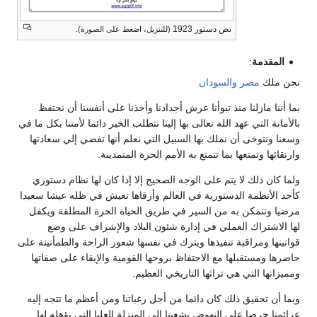
نص دستور 1923
(للتنزيل، اضغط على الصورة).
المقدمة
:
نحن ملك
مصر
والسودان
بما أننا مازلنا منذ تبوأنا عرش أجدادنا وأخذنا على أنفسنا أن نحتفظ
بالأمانة التي عهد الله تعالى بها إلينا نتطلب الخير دائما لأمتنا بكل ما في
وسعنا ونتوخى أن نملك بها السبيل التي نعلم أنها تفضي إلي سعادتها
وارتقائها وتمتعها بما تتمتع به الأمم الحرة المتمدينة.
ولما كان ذلك لا يتم على الوجه الصحيح إلا إذا كان لها نظام دستوري
كأحد الأنظمة الدستورية في العالم وأرقاها تعيش في ظله عيشا سعيدا
مرضيا وتتمكن به من السير في طريق الحياة الحرة المطلقة ويكفل
لها الاشتراك العملي في إدارة شئون البلاد والإشراف على وضع
قوانينها ومراقبة تنفيذها ويترك في نفسها شعور الراحة والطمأنينة على
حاضرها ومستقبلها مع الاحتفاظ بروحها القومية والإبقاء على صفاتها
ومميزاتها التي هي تراثها التاريخي العظيم.
وبما أن تحقيق ذلك كان دائما من أجل رغباتنا ومن أعظم ما تتجه إليه
عزائمنا حرصا على النهوض بشعبنا إلي المنزلة العليا التي يؤهله لها