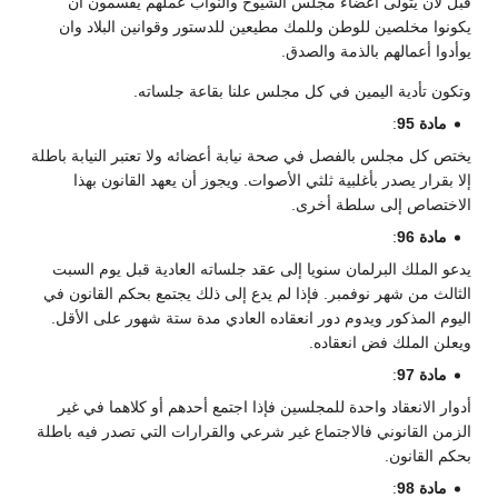
قبل لأن يتولى أعضاء مجلس الشيوخ والنواب عملهم يقسمون أن
يكونوا مخلصين للوطن وللمك مطيعين للدستور وقوانين البلاد وان
يوأدوا أعمالهم بالذمة والصدق.
وتكون تأدية اليمين في كل مجلس علنا بقاعة جلساته.
مادة 95
:
يختص كل مجلس بالفصل في صحة نيابة أعضائه ولا تعتبر النيابة باطلة
إلا بقرار يصدر بأغلبية ثلثي الأصوات. ويجوز أن يعهد القانون بهذا
الاختصاص إلى سلطة أخرى.
مادة 96
:
يدعو الملك البرلمان سنويا إلى عقد جلساته العادية قبل يوم السبت
الثالث من شهر نوفمبر. فإذا لم يدع إلى ذلك يجتمع بحكم القانون في
اليوم المذكور ويدوم دور انعقاده العادي مدة ستة شهور على الأقل.
ويعلن الملك فض انعقاده.
مادة 97
:
أدوار الانعقاد واحدة للمجلسين فإذا اجتمع أحدهم أو كلاهما في غير
الزمن القانوني فالاجتماع غير شرعي والقرارات التي تصدر فيه باطلة
بحكم القانون.
مادة 98
: