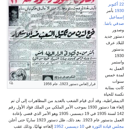
22 أكتوبر
1930
بأمر
إسماعيل
صدقي باشا
.
وصدور
دستور جديد
للبلاد عرف
بدستور
1930
واستمر
العمل به
لمدة خمس
سنوات
قرار إلغاس دستور 1923، عام 1956
كانت بمثابة
نكسة للحياة
الديمقراطية، وقد أدى قيام الشعب بالعديد من المظاهرات إلى أن تم
إلغاء هذا دستور 1930 بموجب الأمر الملكي من الملك فؤاد الأول رقم
142 لسنة 1935 في 19 ديسمبر، 1935 وهو الأمر الذي قضى بإعادة
العمل بدستور عام 1923. بعد ذلك، ظل دستور 1923 ساريًا حتى أعلن
مجلس قيادة الثورة
في
10 ديسمبر
،
1952
إلغاءه نهائيًا، وذلك عقب