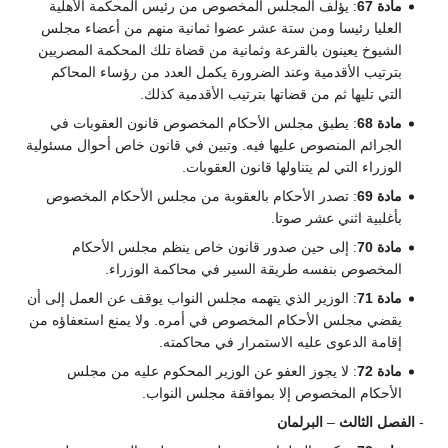
مادة 67
: يؤلف المجلس المخصوص من رئيس المحكمة الأهلية
العليا رئيسا ومن ستة عشر عضوا ثمانية منهم من أعضاء مجلس
الشيوخ يعينون بالقرعة وثمانية من قضاة تلك المحكمة المصريين
بترتيب الأقدمية وعند الضرورة يكمل العدد من رؤساء المحاكم
التي تليها ثم من قضاتها بترتيب الأقدمية كذلك.
مادة 68
: يطبق مجلس الأحكام المخصوص قانون العقوبات في
الجرائم المنصوص عليها فيه. وتبين في قانون خاص أحوال مسئولية
الوزراء التي لم يتناولها قانون العقوبات.
مادة 69
: تصدر الأحكام بالعقوبة من مجلس الأحكام المخصوص
بأغلبية اثني عشر صوتا.
مادة 70
: إلى حين صدور قانون خاص ينظم مجلس الأحكام
المخصوص بنفسه طريقة السير في محاكمة الوزراء.
مادة 71
: الوزير الذي يتهمه مجلس النواب يوقف عن العمل إلى أن
يقضي مجلس الأحكام المخصوص في أمره. ولا يمنع استعفاؤه من
إقامة الدعوى عليه الاستمرار في محاكمته.
مادة 72
: لا يجوز العفو عن الوزير المحكوم عليه من مجلس
الأحكام المخصوص إلا بموافقة مجلس النواب.
-
الفصل الثالث
–
البرلمان