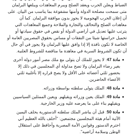
الضباط ويعلن الحرب ويعقد الصلح ويبرم المعاهدات ويبلغها البرلمان
متى سمحت مصلحة الدولة وأمنها مشفوعة بما يناسب من البيان. على
أن إعلان الحرب الهجومية لا يجوز بدون موافقة البرلمان. كما أن
معاهدات الصلح والتحالف والتجارة والملاحة وجميع المعاهدات التي
يترتب عليها تعديل في أراضي الدولة أو نقص في حقوق سيادتها أو
تحميل حراستها شيئا من النفقات أو مساس بحقوق المصريين العامة أو
الخاصة لا تكون نافذة إلا إذا وافق عليها البرلمان ولا يجوز في أي حال
أن تكون الشروط السرية في معاهدة ما مناقضة للشروط العلنية.
مادة 47
: لا يجوز للملك أن يتولى مع ملك مصر أمور دولة أخرى
بغير رضاء البرلمان ولا تصح مداولة أي المجلسين في ذلك إلا
بحضور ثلثي أعضائه على الأقل ولا يصح قراره إلا بأغلبية ثلثي
الأعضاء الحاضرين.
مادة 48
: الملك يتولى سلطته بواسطة وزرائه.
مادة 49
: الملك يعين وزرائه ويقيلهم. ويعين الممثلين السياسيين
ويقيلهم بناء على ما يعرضه عليه وزير الخارجية.
مادة 50
: قبل أن يباشر الملك سلطته الدستورية يحلف اليمين
الآتية أمام هيئة المجلسين مجتمعين: "أحلف بالله العظيم أني
احترم الدستور وقوانين الأمة المصرية وأحافظ على استقلال
الوطن وسلامة أراضيه".