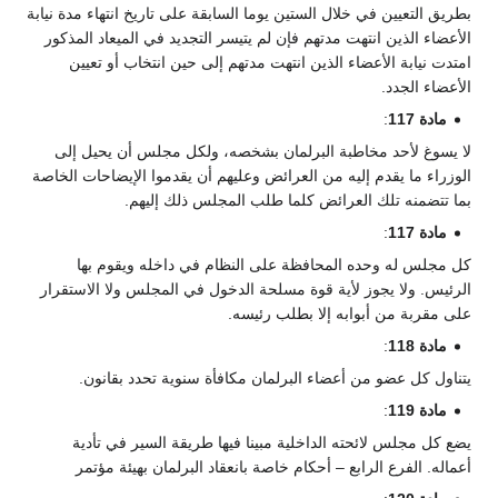
بطريق التعيين في خلال الستين يوما السابقة على تاريخ انتهاء مدة نيابة
الأعضاء الذين انتهت مدتهم فإن لم يتيسر التجديد في الميعاد المذكور
امتدت نيابة الأعضاء الذين انتهت مدتهم إلى حين انتخاب أو تعيين
الأعضاء الجدد.
مادة 117
:
لا يسوغ لأحد مخاطبة البرلمان بشخصه، ولكل مجلس أن يحيل إلى
الوزراء ما يقدم إليه من العرائض وعليهم أن يقدموا الإيضاحات الخاصة
بما تتضمنه تلك العرائض كلما طلب المجلس ذلك إليهم.
مادة 117
:
كل مجلس له وحده المحافظة على النظام في داخله ويقوم بها
الرئيس. ولا يجوز لأية قوة مسلحة الدخول في المجلس ولا الاستقرار
على مقربة من أبوابه إلا بطلب رئيسه.
مادة 118
:
يتناول كل عضو من أعضاء البرلمان مكافأة سنوية تحدد بقانون.
مادة 119
:
يضع كل مجلس لائحته الداخلية مبينا فيها طريقة السير في تأدية
أعماله. الفرع الرابع – أحكام خاصة بانعقاد البرلمان بهيئة مؤتمر