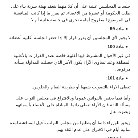
جلسات المجلسين علنية على أن كلا منهما ينعقد بهيئة سرية بناء على
طلب الحكومة أو عشرة من الأعضاء. ثم يقرر ما إذا كانت المناقشة
في الموضوع المطروح أمامه تجرى في جلسة علنية أم لا.
مادة 99
:
لا يجوز لأي المجلسين أن يقرر قرار إلا إذا حضر الجلسة أغلبية أعضائه.
مادة 100
:
في غير الأحوال المشترط فيها أغلبية خاصة تصدر القرارات بالأغلبية
المطلقة وعند تساوى الآراء يكون الأمر الذي حصلت المداولة بشأنه
مرفوضا.
مادة 101
:
تعطى الآراء بالتصويت شفهيا أو بطريقة القيام والجلوس.
وأما فيما يختص بالقوانين عموما وبالاقتراع في مجلس النواب على
مسألة الثقة فان الآراء تعطى دائما بالمناداة على الأعضاء بأسمائهم
وبصوت عال.
ويحق للوزراء دائما أن يطلبوا من مجلس النواب تأجيل المناقشة لمدة
ثمانية أيام في الاقتراع على عدم الثقة بهم.