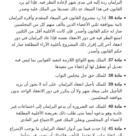
البرلمان رده إليه في مدى شهر لإعادة النظر فيه. فإذا لم يرد
القانون في هذا الميعاد عد ذلك تصديقا من الملك عليه وصدر.
مادة 36
: إذا رد مشروع القانون في الميعاد المتقدم وأقره البرلمان
ثانية بموافقة ثلثي الأعضاء الذين يتألف منهم كل من المجلسين
صار له حكم القانون وأصدر. فإن كانت الأغلبية أقل من الثلثين
امتنع النظر فيه في دور الانعقاد نفسه فإذا عاد البرلمان في دور
انعقاد آخر إلى إقرار ذلك المشروع بأغلبية الآراء المطلقة صار له
حكم القانون وأصدر.
مادة 37
: الملك يضع اللوائح اللازمة لتنفيذ القوانين بما ليس فيه
تعديل أو تعطيل لها أو إعفاء من تنفيذها.
مادة 38
: للملك حق حل مجلس النواب.
مادة 39
: للملك تأجيل انعقاد البرلمان. على أنه لا يجوز أن يزيد
التأجيل على ميعاد شهر ولا أن يتكرر في دور الانعقاد الواحد بدون
موافقة المجلسين.
مادة 40
: للملك عند الضرورة أن يدعو البرلمان إلى اجتماعات غير
عادية وهو يدعوه أيضا متى طلب ذلك بعريضة الأغلبية المطلقة
لأعضاء أي المجلسين ويعلن الملك فض الاجتماع غير العادي.
مادة 41
: إذا حدث فيما بين أدوار انعقاد البرلمان ما يوجب الإسراع
إلى اتخاذ تدابير لا تحتمل التأخير فللملك أن يصدر في شأنها