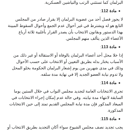
البرلمان كما تستثني الرتب والنياشين العسكرية.
مادة 112
:
لا يجوز فصل أحد من عضوية البرلمان إلا بقرار صادر من المجلس
التابع هو له ويشترط في غير أحوال عدم الجمع وأحوال السقوط المبينة
بهذا الدستور وبقانون الانتخاب بأن يصدر القرار بأغلبية ثلاثة أرباع
الأعضاء الذين يتألف منهم المجلس.
مادة 113
:
إذا خلا محل أحد أعضاء البرلمان بالوفاة أو الاستقالة أو غير ذلك من
الأسباب يختار بدله بطريق التعيين أو الانتخاب على حسب الأحوال
وذلك في مدى شهرين من يوم إشعار البرلمان الحكومة بخلو المحل
ولا تدوم نيابة العضو الجديد إلا في نهاية مدة سلفه.
مادة 114
:
تجرى الانتخابات العامة لتجديد مجلس النواب في خلال الستين يوما
السابقة لانتهاء مدة نيابته. وفي حالة عدم إمكان إجراء الانتخابات في
الميعاد المذكور فإن مدة نيابة المجلس القديم تمتد إلى حين الانتخابات
المذكورة.
مادة 115
:
يجب تجديد نصف مجلس الشيوخ سواء أكان التجديد بطريق الانتخاب أو