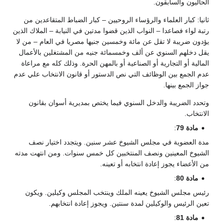
الحاليون والسابقون.
ثانيا: كبار العلماء والرؤساء الروحيين – كبار الضباط المتقاعدين من
رتبة لواء فصاعدا – النواب الذين قضوا مدتين في النيابة – الملاك الذين
يؤدون ضريبة لا تقل عن مائة وخمسين جنيها مصريا في العام – من لا
يقل دخلهم السنوي عن ألف وخمسمائة جنيه من المشتغلين بالأعمال
المالية أو التجارية أو الصناعية أو بالمهن الحرة. وذلك كله مع مراعاة
عدم الجمع بين الوظائف التي نص الدستور أو قانون الانتخاب علي عدم
جواز الجمع بينها.
وتحدد الضريبة والدخل السنوي فيما يختص بمديرية أسوان بقانون
الانتخاب.
مادة 79
:
مدة العضوية في مجلس الشيوخ عشر سنين. ويتجدد اختيار نصف
الشيوخ المعينين ونصف المنتخبين كل خمس سنوات. ومن انتهت مدته
من الأعضاء يجوز إعادة انتخابه أو تعينه.
مادة 80
:
رئيس مجلس الشيوخ يعينه الملك وينتخب المجلس وكيلين. ويكون
تعين الرئيس والوكيلين لمدة سنتين. ويجوز إعادة انتخابهم.
مادة 81
: