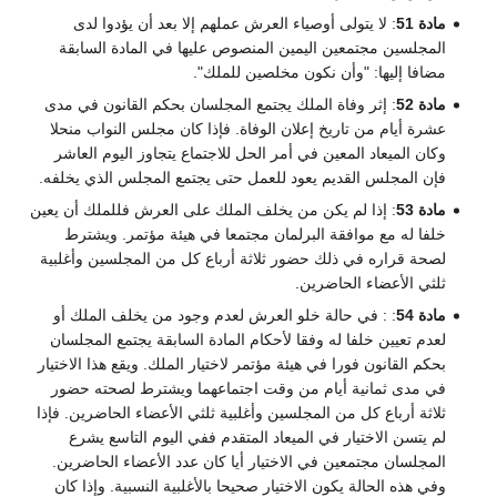
مادة 51
: لا يتولى أوصياء العرش عملهم إلا بعد أن يؤدوا لدى
المجلسين مجتمعين اليمين المنصوص عليها في المادة السابقة
مضافا إليها: "وأن نكون مخلصين للملك".
مادة 52
: إثر وفاة الملك يجتمع المجلسان بحكم القانون في مدى
عشرة أيام من تاريخ إعلان الوفاة. فإذا كان مجلس النواب منحلا
وكان الميعاد المعين في أمر الحل للاجتماع يتجاوز اليوم العاشر
فإن المجلس القديم يعود للعمل حتى يجتمع المجلس الذي يخلفه.
مادة 53
: إذا لم يكن من يخلف الملك على العرش فللملك أن يعين
خلفا له مع موافقة البرلمان مجتمعا في هيئة مؤتمر. ويشترط
لصحة قراره في ذلك حضور ثلاثة أرباع كل من المجلسين وأغلبية
ثلثي الأعضاء الحاضرين.
مادة 54
: : في حالة خلو العرش لعدم وجود من يخلف الملك أو
لعدم تعيين خلفا له وفقا لأحكام المادة السابقة يجتمع المجلسان
بحكم القانون فورا في هيئة مؤتمر لاختيار الملك. ويقع هذا الاختيار
في مدى ثمانية أيام من وقت اجتماعهما ويشترط لصحته حضور
ثلاثة أرباع كل من المجلسين وأغلبية ثلثي الأعضاء الحاضرين. فإذا
لم يتسن الاختيار في الميعاد المتقدم ففي اليوم التاسع يشرع
المجلسان مجتمعين في الاختيار أيا كان عدد الأعضاء الحاضرين.
وفي هذه الحالة يكون الاختيار صحيحا بالأغلبية النسبية. وإذا كان