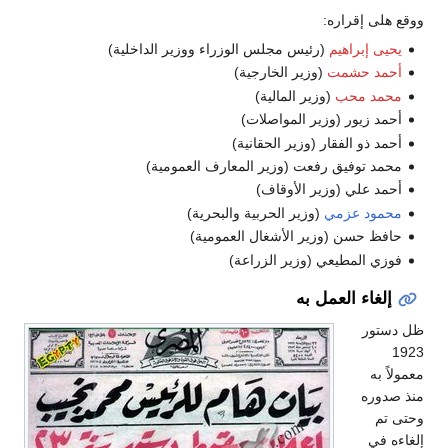
ووقع هلى إقراره:
يحيى إبراهيم
(رئيس مجلس الوزراء ووزير الداخلية)
أحمد حشمت
(وزير الخارجية)
محمد محب
(وزير المالية)
أحمد زيور (وزير المواصلات)
أحمد ذو الفقار (وزير الحقانية)
محمد توفيق رفعت (وزير المعارف العمومية)
أحمد علي (وزير الأوقاف)
محمود عزمي
(وزير الحربية والبحرية)
حافظ حسن (وزير الأشغال العمومية)
فوزي المطيعي (وزير الزراعة)
إلغاء العمل به
ظل دستور
1923
معمولاً به
منذ صدوره
وحتى تم
إلغاءه في