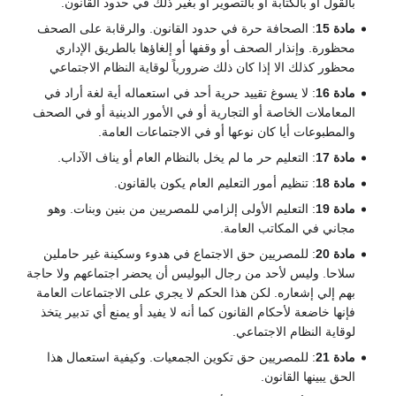
بالقول أو بالكتابة أو بالتصوير أو بغير ذلك في حدود القانون.
مادة 15
: الصحافة حرة في حدود القانون. والرقابة على الصحف
محظورة. وإنذار الصحف أو وقفها أو إلغاؤها بالطريق الإداري
محظور كذلك الا إذا كان ذلك ضرورياً لوقاية النظام الاجتماعي
مادة 16
: لا يسوغ تقييد حرية أحد في استعماله أية لغة أراد في
المعاملات الخاصة أو التجارية أو في الأمور الدينية أو في الصحف
والمطبوعات أيا كان نوعها أو في الاجتماعات العامة.
مادة 17
: التعليم حر ما لم يخل بالنظام العام أو يناف الآداب.
مادة 18
: تنظيم أمور التعليم العام يكون بالقانون.
مادة 19
: التعليم الأولى إلزامي للمصريين من بنين وبنات. وهو
مجاني في المكاتب العامة.
مادة 20
: للمصريين حق الاجتماع في هدوء وسكينة غير حاملين
سلاحا. وليس لأحد من رجال البوليس أن يحضر اجتماعهم ولا حاجة
بهم إلي إشعاره. لكن هذا الحكم لا يجري على الاجتماعات العامة
فإنها خاضعة لأحكام القانون كما أنه لا يفيد أو يمنع أي تدبير يتخذ
لوقاية النظام الاجتماعي.
مادة 21
: للمصريين حق تكوين الجمعيات. وكيفية استعمال هذا
الحق يبينها القانون.