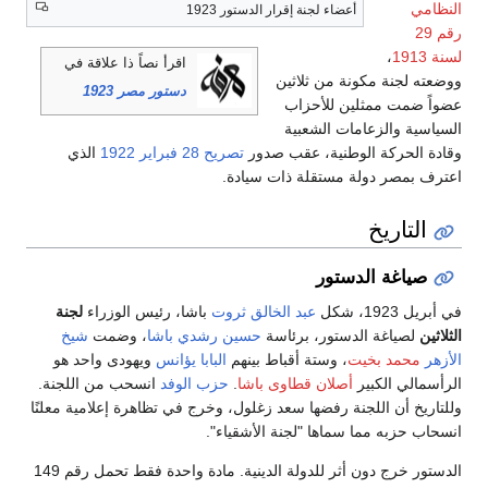
النظامي
أعضاء لجنة إقرار الدستور 1923
رقم 29
لسنة 1913
،
اقرأ نصاً ذا علاقة في
ووضعته لجنة مكونة من ثلاثين
دستور مصر 1923
عضواً ضمت ممثلين للأحزاب
السياسية والزعامات الشعبية
وقادة الحركة الوطنية، عقب صدور
تصريح 28 فبراير 1922
الذي
اعترف بمصر دولة مستقلة ذات سيادة.
التاريخ
صياغة الدستور
في أبريل 1923، شكل
عبد الخالق ثروت
باشا، رئيس الوزراء
لجنة
الثلاثين
لصياغة الدستور، برئاسة
حسين رشدي باشا
، وضمت
شيخ
الأزهر
محمد بخيت
، وستة أقباط بينهم
البابا يؤانس
ويهودى واحد هو
الرأسمالي الكبير
أصلان قطاوى باشا
.
حزب الوفد
انسحب من اللجنة.
وللتاريخ أن اللجنة رفضها سعد زغلول، وخرج في تظاهرة إعلامية معلنًا
انسحاب حزبه مما سماها "لجنة الأشقياء".
الدستور خرج دون أثر للدولة الدينية. مادة واحدة فقط تحمل رقم 149