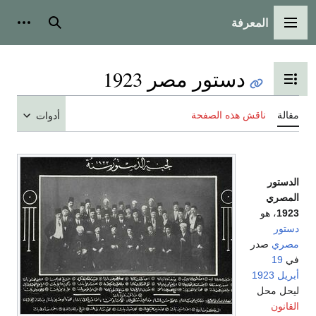
المعرفة
القائمة الرئيسية
بحث
أدوات
دستور مصر 1923
تبديل عرض جدول المحتويات
مقالة
ناقش هذه الصفحة
أدوات
الدستور
المصري
1923
، هو
دستور
مصري
صدر
في
19
أبريل
1923
ليحل محل
القانون