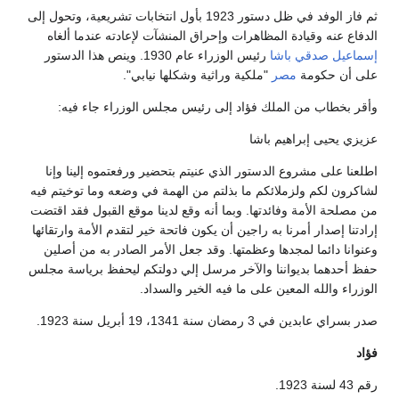
ثم فاز الوفد في ظل دستور 1923 بأول انتخابات تشريعية، وتحول إلى
الدفاع عنه وقيادة المظاهرات وإحراق المنشآت لإعادته عندما ألغاه
إسماعيل صدقي باشا
رئيس الوزراء عام 1930. وينص هذا الدستور
على أن حكومة
مصر
"ملكية وراثية وشكلها نيابي".
وأقر بخطاب من الملك فؤاد إلى رئيس مجلس الوزراء جاء فيه:
عزيزي يحيى إبراهيم باشا
اطلعنا على مشروع الدستور الذي عنيتم بتحضير ورفعتموه إلينا وإنا
لشاكرون لكم ولزملائكم ما بذلتم من الهمة في وضعه وما توخيتم فيه
من مصلحة الأمة وفائدتها. وبما أنه وقع لدينا موقع القبول فقد اقتضت
إرادتنا إصدار أمرنا به راجين أن يكون فاتحة خير لتقدم الأمة وارتقائها
وعنوانا دائما لمجدها وعظمتها. وقد جعل الأمر الصادر به من أصلين
حفظ أحدهما بديواننا والآخر مرسل إلي دولتكم ليحفظ برياسة مجلس
الوزراء والله المعين على ما فيه الخير والسداد.
صدر بسراي عابدين في 3 رمضان سنة 1341، 19 أبريل سنة 1923.
فؤاد
رقم 43 لسنة 1923.