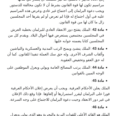
مراسيم تكون لها قوة القانون بشرط أن لا تكون مخالفة للدستور.
ويجب دعوة البرلمان إلى اجتماع غير عادي وعرض هذه المراسيم
عليه في أول اجتماع له فإذا لم تعرض أو لم يقرها أحد المجلسين
زال ما كان لها من قوة القانون.
مادة 42
: الملك يفتتح دور الانعقاد العادي للبرلمان بخطبة العرش
في المجلسين مجتمعين يستعرض فيها أحوال البلاد. ويقدم كل من
المجلسين كتابا يضمنه جوابه عليها.
مادة 43
: الملك ينشئ ويمنح الرتب المدنية والعسكرية والنياشين
وألقاب الشرف الأخرى. وله حق سك العملة تنفيذا للقانون. كما أن
له حق العفو وتخفيض العقوبة.
مادة 44
: الملك يرتب المصالح العامة ويولي ويعزل الموظفين على
الوجه المبين بالقوانين.
مادة 45
:
الملك يعلن الأحكام العرفية. ويجب أن يعرض إعلان الأحكام العرفية
فورا على البرلمان ليقرر استمرارها أو إلغاؤها. فإذا وقع ذلك الإعلان
في غير دور الانعقاد وجبت دعوة البرلمان للاجتماع على وجه السرعة.
مادة 46
:
الملك هو القائد الأعلى للقوات البرية والبحرية وهو الذي يولي ويعزل