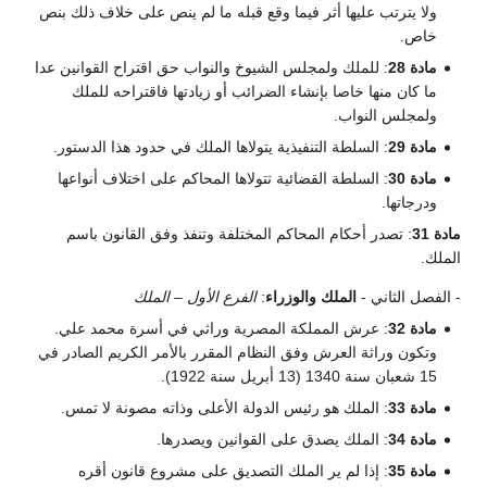
ولا يترتب عليها أثر فيما وقع قبله ما لم ينص على خلاف ذلك بنص
خاص.
مادة 28
: للملك ولمجلس الشيوخ والنواب حق اقتراح القوانين عدا
ما كان منها خاصا بإنشاء الضرائب أو زيادتها فاقتراحه للملك
ولمجلس النواب.
مادة 29
: السلطة التنفيذية يتولاها الملك في حدود هذا الدستور.
مادة 30
: السلطة القضائية تتولاها المحاكم على اختلاف أنواعها
ودرجاتها.
مادة 31
: تصدر أحكام المحاكم المختلفة وتنفذ وفق القانون باسم
الملك.
- الفصل الثاني -
الملك والوزراء
:
الفرع الأول – الملك
مادة 32
: عرش المملكة المصرية وراثي في أسرة محمد علي.
وتكون وراثة العرش وفق النظام المقرر بالأمر الكريم الصادر في
15 شعبان سنة 1340 (13 أبريل سنة 1922).
مادة 33
: الملك هو رئيس الدولة الأعلى وذاته مصونة لا تمس.
مادة 34
: الملك يصدق على القوانين ويصدرها.
مادة 35
: إذا لم ير الملك التصديق على مشروع قانون أقره