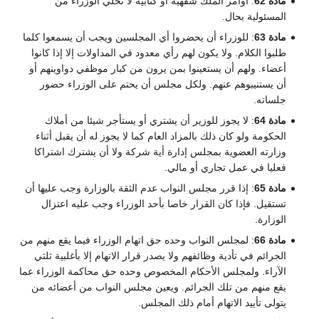
مادة 62
: أوامر الملك شفهية أو كتابية لا تخلي الوزراء من
المسئولية بحال.
مادة 63
: للوزراء أن يحضروا أي المجلسين ويجب أن يسمعوا كلما
طلبوا الكلام. ولا يكون لهم رأي معدود في المداولات إلا إذا كانوا
أعضاء. ولهم أن يستعينوا بمن يرون من كبار موظفي دواوينهم أو
أن يستنيبوهم عنهم. ولكل مجلس أن يحتم على الوزراء حضور
جلساته.
مادة 64
: لا يجوز للوزير أن يشتري أو يستأجر شيئا من أملاك
الحكومة ولو كان ذلك بالمزاد العام كما لا يجوز له أن يقبل أثناء
وزارته العضوية بمجلس إدارة أية شركة ولا أن يشترك اشتراكا
فعليا في عمل تجاري أو مالي.
مادة 65
: إذا قرر مجلس النواب عدم الثقة بالوزارة وجب عليها أن
تستقيل. فإذا كان القرار خاصا بأحد الوزراء وجب عليه اعتزال
الوزارة.
مادة 66
: لمجلس النواب وحده حق اتهام الوزراء فيما يقع منهم من
الجرائم في تأدية وظائفهم ولا يصدر قرار الاتهام إلا بأغلبية ثلثي
الآراء. ولمجلس الأحكام المخصوص وحده حق محاكمة الوزراء عما
يقع منهم من تلك الجرائم. ويعين مجلس النواب من أعضائه من
يتولى تأييد الاتهام أمام ذلك المجلس.