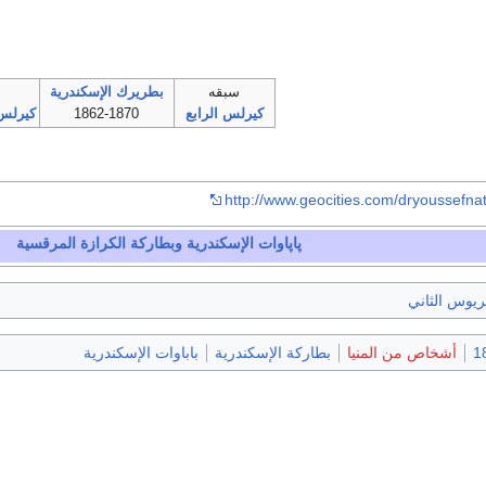
سبقه
بطريرك الإسكندرية
كيرلس الرابع
1862-1870
كيرلس
http://www.geocities.com/dryoussefnat
پاپاوات الإسكندرية وبطاركة الكرازة المرقسية
ريوس الثاني
أشخاص من المنيا
بطاركة الإسكندرية
باباوات الإسكندرية