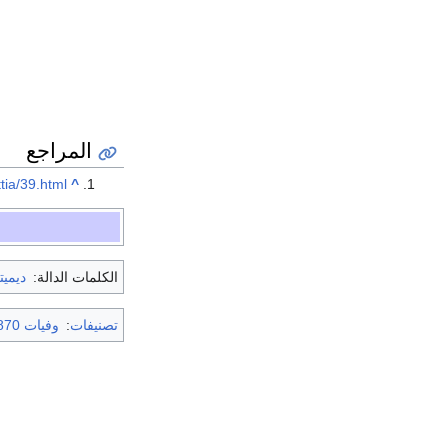
المراجع
tia/39.html
^
الكلمات الدالة:
ديميت
تصنيفات
:
وفيات 1870