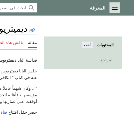
المعرفة
القائمة الرئيسية
ديميتريو
مقالة
ناقش هذه ال
المحتويات
أخف
المراجع
قداسة البابا
ديميتريوس
عنه في كتاب " الكافي 
" .. وكان شهماً عاقلاً
مؤسسها ، فأعانه الخد
أوقفت على عمارتها و
حضر حفل افتتاح
قناة