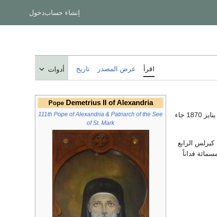
إنشاء حساب
دخول
اقرأ
عرض المصدر
تاريخ
أدوات
Demetrius II of Alexandria
Pope
جلس البابا ديمتريوس الثاني البطريرك ال 111 على السدة الرسولية يوم 15 يونيو 1862 وتنيح يوم 18 يناير 1870 جاء
111th Pope of Alexandria & Patriarch of the See
of St. Mark
ا كيرلس الرابع
مائة فداناً