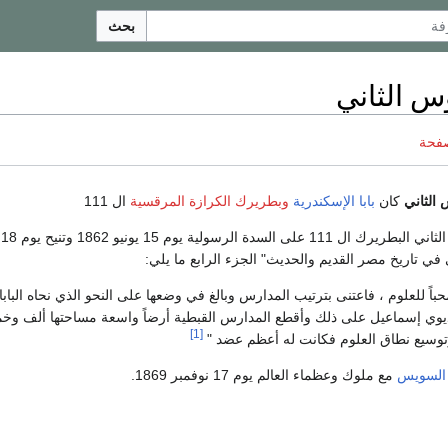
بحث
س الثاني
صفحة
 الثاني
كان
بابا الإسكندرية
وبطريرك الكرازة المرقسية
ال 111
في تاريخ مصر القديم والحديث" الجزء الرابع ما يلي:
 محباً للعلوم ، فاعتنى بترتيب المدارس وبالغ في وضعها على النحو الذي نحاه الباب
يوي إسماعيل على ذلك وأقطع المدارس القبطية أرضاً واسعة مساحتها ألف وخمس
[1]
توسيع نطاق العلوم فكانت له أعظم عضد "
 السويس
مع ملوك وعظماء العالم يوم 17 نوفمبر 1869.