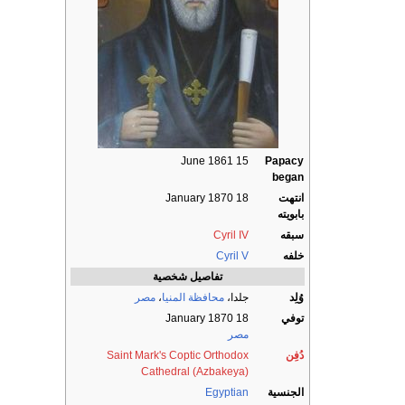
15 June 1861
Papacy
began
انتهت
18 January 1870
بابويته
سبقه
Cyril IV
خلفه
Cyril V
تفاصيل شخصية
وُلِد
جلدا،
محافظة المنيا
،
مصر
توفي
18 January 1870
مصر
دُفِن
Saint Mark's Coptic Orthodox
Cathedral (Azbakeya)
الجنسية
Egyptian