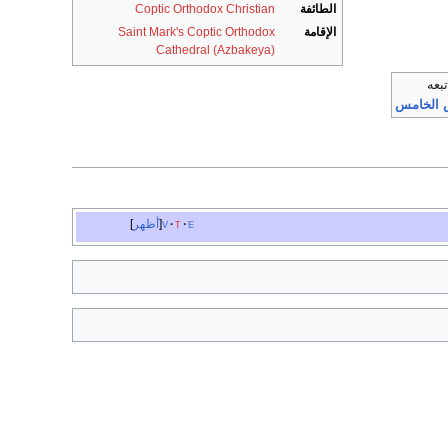
الطائفة
Coptic Orthodox Christian
الإقامة
Saint Mark's Coptic Orthodox
Cathedral (Azbakeya)
تبعه
 الخامس
e
t
v
أظهر