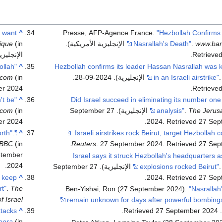
 want
^
Presse, AFP-Agence France.
"Hezbollah Confirms
ique
(in
.
Nasrallah's Death"
.
www.bar
Retrieve
.
الإنجليزي
ollah
^
"Hezbollah confirms its leader Hassan Nasrallah was k
in an Israeli airstrike"
.
(in الإنجليزية البريطانية)
.com
er
2024
.
Retrieve
't be
^
"Did Israel succeed in eliminating its number on
The Jerus
.
analysis"
(in الإنجليزية). 27 September
(in الإنجليزية البريطانية)
.com
er
2024
.
2024
. Retrieved
27 Sep
.
"Israel sets new war goal of returning residents to the north"
^
27 Sep
. Retrieved
. 27 September 2024
Reuters
.
(in الإنجليزية البريطانية). 17 September 2024.
BBC
ptember
"Israel says it struck Hezbollah's headquarters 
.
2024
explosions rocked Beirut"
(in الإنجليزية). 27 September
 keep
^
.
2024
. Retrieved
27 Sep
rt"
.
The
Ben-Yishai, Ron (27 September 2024).
"Nasrallah
f Israel
remain unknown for days after powerful bombing
attacks
^
.
27 September
2024
. Retrieve
(in الإنجليزية)
eera