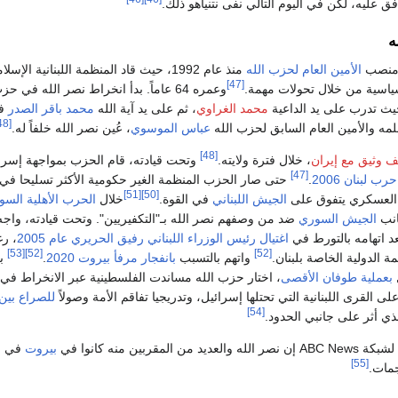
فق عليه، لكن في اليوم التالي نفى نتنياهو ذلك.
ه
نصب
الأمين العام لحزب الله
منذ عام 1992، حيث قاد المنظمة اللبنانية الإسلا
[47]
ياسية من خلال تحولات مهمة.
وعمره 64 عاماً. بدأ انخراط نصر الله في ح
يث تدرب على يد الداعية
محمد الغراوي
، ثم على يد آية الله
محمد باقر الصدر
ف
[48]
علمه والأمين العام السابق لحزب الله
عباس الموسوي
، عُين نصر الله خلفاً له.
[48]
ف وثيق مع إيران
، خلال فترة ولايته.
وتحت قيادته، قام الحزب بمواجهة إسرا
[47]
حرب لبنان 2006
.
حتى صار الحزب المنظمة الغير حكومية الأكثر تسليحا في
[51]
[50]
العسكري يتفوق على
الجيش اللبناني
في القوة.
خلال
الحرب الأهلية السو
انب
الجيش السوري
ضد من وصفهم نصر الله بـ"التكفيريين". وتحت قيادته، واج
عد اتهامه بالتورط في
اغتيال رئيس الوزراء اللبناني رفيق الحريري عام 2005
، رغ
[53]
[52]
[52]
الدولية الخاصة بلبنان.
واتهم بالتسبب
بانفجار مرفأ بيروت 2020
.
بع
بعملية طوفان الأقصى
، اختار حزب الله مساندت الفلسطينية عبر الانخراط في
 القرى اللبنانية التي تحتلها إسرائيل، وتدريجيا تفاقم الأمة وصولاً
للصراع بين
[54]
ذي أثر على جانبي الحدود.
لمقربين منه كانوا في
بيروت
في ز
[55]
مات.