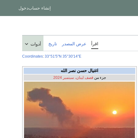
إنشاء حساب
دخول
اقرأ
عرض المصدر
تاريخ
أدوات
Coordinates
:
33°51′5″N
35°30′14″E
اغتيال حسن نصر الله
جزء من
قصف لبنان، سبتمبر 2024