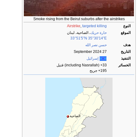
Smoke rising from the Beirut suburbs after the airstrikes
النوع
targeted killing
,
Airstrike
الموقع
حارة حريك
، الضاحية، لبنان
33°51′5″N
35°30′14″E
هدف
حسن نصر الله
التاريخ
27 September 2024
التنفيذ
إسرائيل
الخسائر
33+ (including Nasrallah) قتيل
195+ جريح
الضاحية