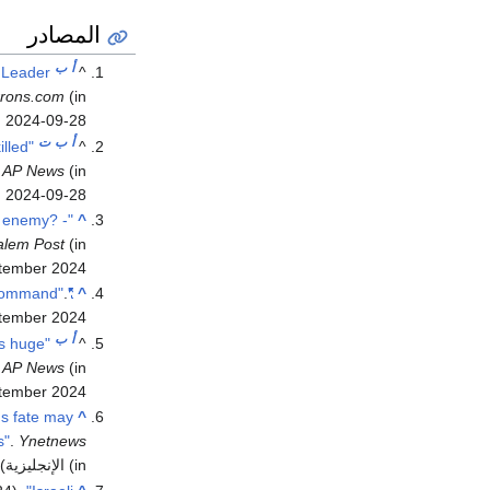
المصادر
أ
ب
 Leader
^
(in الإنجليزية الأمريكية)
rons.com
d
2024-09-28
أ
ب
ت
illed
^
(in الإنجليزية). 2024-09-28
AP News
.
d
2024-09-28
e enemy? -
^
alem Post
tember
2024
.
"Israeli airstrikes rock Beirut, target Hezbollah command"
^
tember
2024
أ
ب
as huge
^
.
AP News
tember
2024
's fate may
^
s"
.
Ynetnews
(in الإنجليزية)
d