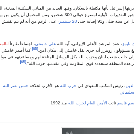
بتها إسرائيل بأنها مكتظة بالسكان. وفيها العديد من المباني السكنية المدنية،
لتقديرات الأولية لمصرع حوالي 300 شخص، ومن المحتمل أن يكون من بينهم ابنة حسن نصر الله.
 ستة قتلى و91 إصابة حتى
28 سبتمبر
، على الرغم من أنه لم يتم تفتيش م
 تايمز
، عقد المرشد الأعلى الإيراني، آية الله
علي خامنئي
، اجتماعاً طارئاً
لـالم
[65]
غ مسؤولون رويترز أنه جرى نقل خامنئي إلى مكان آمن.
كما أصدر خامنئي بي
لى جانب شعب لبنان وحزب الله بكل الوسائل المتاحة لهم ومساعدتهم في مواجه
[65]
صير هذه المنطقة ستحدده قوى المقاومة وفي مقدمتها حزب الله".
دين
، رئيس المكتب التنفيذي في
حزب الله
هو الأقرب لخلافة
حسن نصر الله
. 
ليماني
.
عيم قاسم
نائب
الأمين العام لحزب الله
منذ 1992.