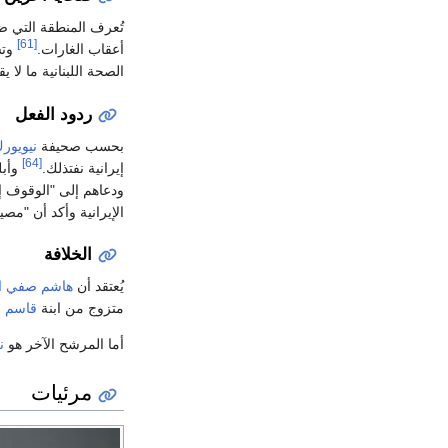
تُعرف المنطقة التي ضر
[61]
أعقاب الغارات.
وتشير ا
الصحة اللبنانية ما لا يقل عن
ردود الفعل
بحسب صحيفة
نيويورك
[64]
إيرانية نفتذلك.
وأبل
ودعاهم إلى "الوقوف إ
الإيرانية وأكد أن "م
الخلافة
يُعتقد أن
هاشم صفي ال
متزوج من ابنة
قاسم س
أما المرشح الآخر هو
ن
مرئيات