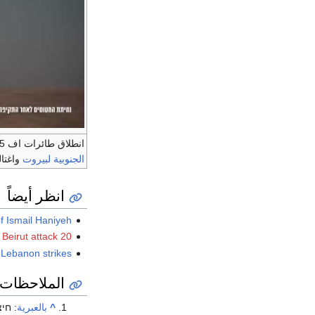
انطلاق طائرات اف 15 الإسرائيلية التي قصفت
الجنوبية
لبيروت
واغتا
انظر أيضاً
f Ismail Haniyeh
20 September 2024 Beirut attack
Lebanon strikes
الملاحظات
^
بالعبرية
:
חיצ