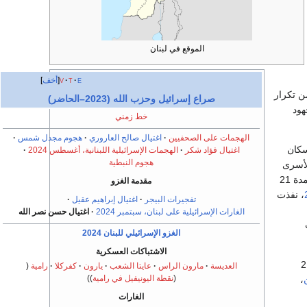
الموقع في لبنان
e
t
v
أخف
من تكرار
صراع إسرائيل وحزب الله (2023–الحاضر)
ود
خط زمني
الهجمات على الصحفيين
اغتيال صالح العاروري
هجوم مجدل شمس
سكان
اغتيال فؤاد شكر
الهجمات الإسرائيلية اللبنانية، أغسطس 2024
هجوم النبطية
لأسرى
ورفضت اسرائيل مقترح لوقف إطلاق النار لمدة 21
مقدمة الغزو
، نفذت
تفجيرات البيجر
اغتيال إبراهيم عقيل
الغارات الإسرائيلية على لبنان، سبتمبر 2024
اغتيال حسن نصر الله
الغزو الإسرائيلي للبنان 2024
الاشتباكات العسكرية
 وقف إطلاق النار لمدة 21
العديسة
مارون الراس
عايتا الشعب
يارون
كفركلا
رامية
نقطة اليونيفيل في رامية
،
الغارات