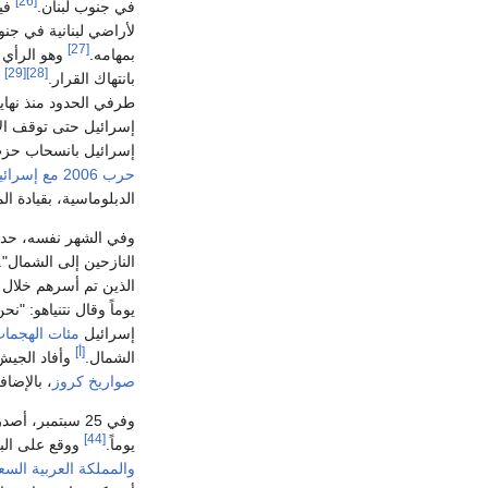
[26]
في جنوب لبنان.
فيم
لأراضي لبنانية في جنو
[27]
بمهامه.
وهو الرأي ا
[29]
[28]
بانتهاك القرار.
و
إسرائيل حتى توقف الإب
إسرائيل بانسحاب حزب
حرب 2006 مع إسرائيل
الدبلوماسية، بقيادة ا
وفي الشهر نفسه، حد
النازحين إلى الشمال"
الذين تم أسرهم خلال
يوماً وقال نتنياهو: 
إسرائيل
مئات الهجمات
[أ]
الشمال.
وأفاد الجيش الإسر
صواريخ كروز
، بالإضا
وفي 25 سبتمبر، أصدرت
[44]
يوماً.
ووقع على الب
والمملكة العربية السع