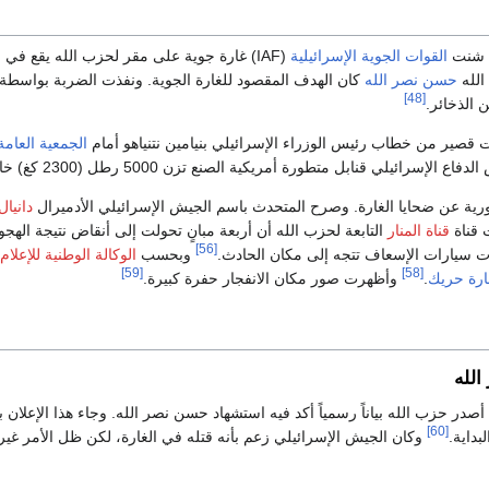
القوات الجوية الإسرائيلية
(IAF) غارة جوية على مقر لحزب الله يقع في حي
الله
حسن نصر الله
كان الهدف المقصود للغارة الجوية. ونفذت الضربة بواسطة سرب "بات"
[48]
الذخائر.
 قصير من خطاب رئيس الوزراء الإسرائيلي بنيامين نتنياهو أمام
الجمعية العامة
يلي قنابل متطورة أمريكية الصنع تزن 5000 رطل (2300 كغ) خارقة للتحصينات، تم إنشاؤها في عام 2021.
رية عن ضحايا الغارة. وصرح المتحدث باسم الجيش الإسرائيلي الأدميرال
دانيال
ت قناة
قناة المنار
[56]
سيارات الإسعاف تتجه إلى مكان الحادث.
وبحسب
الوكالة الوطنية للإعلام
[59]
[58]
رة حريك
.
وأظهرت صور مكان الانفجار حفرة كبيرة.
الله
 أصدر حزب الله بياناً رسمياً أكد فيه استشهاد حسن نصر الله. وجاء هذا الإعلان
[60]
بداية.
وكان الجيش الإسرائيلي زعم بأنه قتله في الغارة، لكن ظل الأمر غي