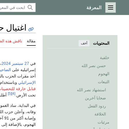
المعرفة
القائمة الرئيسية
اغتيال 
مقالة
ناقش هذه ال
المحتويات
أخف
خلفية
في
27 سبتمبر
2024
،
حسن نصر الله
إسرائيلية على
الضاحية
الهجوم
أحد مقرات الحزب بال
التبعات
الإسرائيلي
وباستخدام 
قنابل خارقة للتحصينا
استشهاد نصر الله
[5]
[4]
تحت الأرض.
أطل
ضحايا آخرين
في البداية، ساد الغم
ردود الفعل
وفاته، وأعلن حزب ال
الخلافة
وإصابة أكثر من 91 آخرين.
مرئيات
الهجوم، بالإضافة إلى ق