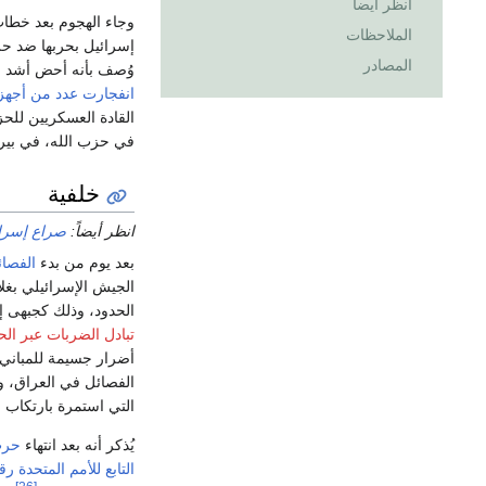
انظر أيضاً
وجاء الهجوم بعد خطاب
الملاحظات
إسرائيل بحربها ضد حز
المصادر
وُصف بأنه أحض أشد ا
انفجارت عدد من أجهزة
القادة العسكريين للح
في حزب الله، في بير
خلفية
انظر أيضاً:
صراع إسرائيل و
بعد يوم من بدء
الفصائ
الجيش الإسرائيلي بغل
الحدود، وذلك كجبهى 
تبادل الضربات عبر الح
أضرار جسيمة للمباني
الفصائل في العراق، و
التي استمرة بارتكاب
ا
يُذكر أنه بعد انتهاء
حرب ل
التابع للأمم المتحدة رقم 01