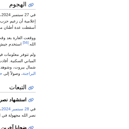
الهجوم
في 27 سبتمبر 2024، شنت
إعلامية أن زعيم حزب 
أسقطت عدة أطنان من 
ووقعت الغارة بعد وقت
[56]
الله.
استخدم جيش الدفاع الإسرائ
ولم تتوفر معلومات فو
المباني السكنية. أفاد
شمال بيروت، وشوهدت 
البراجنة
، وصولاً إلى
حا
التبعات
استشهاد نصر 
في
28 سبتمبر
2024
،
نصر الله مجهولة في ال
ضحايا آخرين