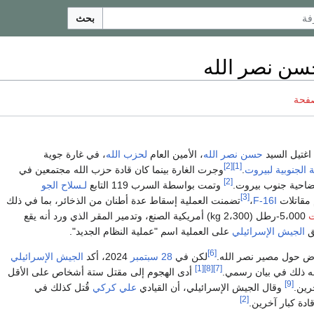
بحث
حسن نصر الله
صفحة
 اغتيل السيد
حسن نصر الله
، الأمين العام
لحزب الله
، في غارة جوية
[2]
[1]
 الجنوبية
لبيروت
.
وجرت الغارة بينما كان قادة حزب الله مجتمعين في
[2]
ضاحية جنوب بيروت.
وتمت بواسطة السرب 119 التابع
لـسلاح الجو
[3]
مقاتلات
F-16I
،
تضمنت العملية إسقاط عدة أطنان من الذخائر، بما في ذلك
ت
5،000-رطل (2،300 kg) أمريكية الصنع، وتدمير المقر الذي ورد أنه يقع
ق
الجيش الإسرائيلي
على العملية اسم "عملية النظام الجديد".
[6]
وض حول مصير نصر الله.
لكن في
28 سبتمبر
2024، أكد
الجيش الإسرائيلي
[1]
[8]
[7]
له ذلك في بيان رسمي.
أدى الهجوم إلى مقتل ستة أشخاص على الأقل
[9]
وقال الجيش الإسرائيلي، أن القيادي
علي كركي
قُتل كذلك في
[2]
ادة كبار آخرين.