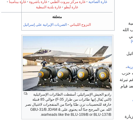
غارة الضاحية
غارة مركز بيروت الطبي
غارة باشروة
غارة بينامينا
غارة أيطو
غارة بلدية النبطية
متعلقة
مية
النزوح اللبناني
الضربات الإيرانية على إسرائيل
زب الله
ي
ئيل
رية
،
ه حزب
م تبرئة
د قيام
راديو الجيش الإسرائيلي: أسقطت الطائرات الإسرائيلية
(التي يُقال إنها طائرات من طراز F-35) حوالي 85 قنبلة
خارقة للتحصينات تزن طنًا واحدًا من المتفجرات لاغتيال نصر
الله. من المرجح جدًا أنه يحتوي على GBU-31/B JDAM &
warheads like the BLU-109/B or BLU-137/B.
يارة