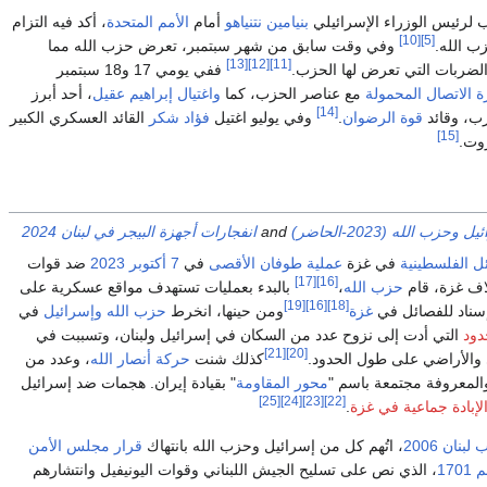
 لرئيس الوزراء الإسرائيلي
بنيامين نتنياهو
أمام
الأمم المتحدة
، أكد فيه التزام
[10]
[5]
ب الله.
وفي وقت سابق من شهر سبتمبر، تعرض حزب الله مما
[13]
[12]
[11]
لضربات التي تعرض لها الحزب.
ففي يومي 17 و18 سبتمبر
 الاتصال المحمولة
مع عناصر الحزب، كما
واغتيال
إبراهيم عقيل
، أحد أبرز
[14]
زب، وقائد
قوة الرضوان
.
وفي يوليو اغتيل
فؤاد شكر
القائد العسكري الكبير
[15]
وت.
حزب الله (2023-الحاضر)
and
انفجارات أجهزة البيجر في لبنان 2024
ل الفلسطينية
في غزة
عملية طوفان الأقصى
في
7 أكتوبر
2023
ضد قوات
[17]
[16]
اف غزة، قام
حزب الله
،
بالبدء بعمليات تستهدف مواقع عسكرية على
[19]
[16]
[18]
إسناد للفصائل في
غزة
ومن حينها، انخرط
حزب الله
وإسرائيل
في
دود
التي أدت إلى نزوح عدد من السكان في إسرائيل ولبنان، وتسببت في
[21]
[20]
 والأراضي على طول الحدود.
كذلك شنت
حركة أنصار الله
، وعدد من
المعروفة مجتمعة باسم "
محور المقاومة
" بقيادة إيران. هجمات ضد إسرائيل
[25]
[24]
[23]
[22]
لإبادة جماعية في غزة
.
بنان 2006
، اتُهم كل من إسرائيل وحزب الله بانتهاك
قرار مجلس الأمن
17
، الذي نص على تسليح الجيش اللبناني وقوات اليونيفيل وانتشارهم