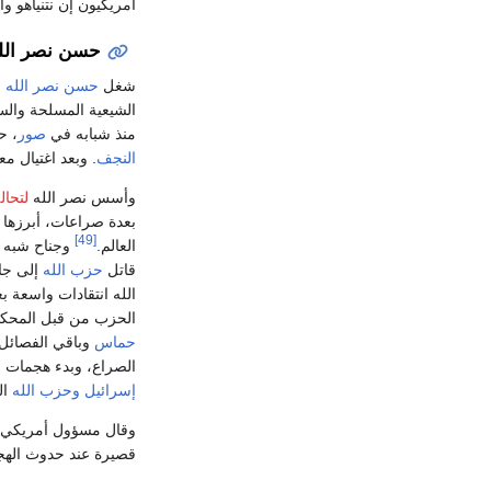
أمريكيون إن نتنياهو وا
حسن نصر الل
شغل
حسن نصر الله
م
الشيعية المسلحة والس
منذ شبابه في
صور
، ح
النجف
. وبعد اغتيال م
وأسس نصر الله
لتحال
بعدة صراعات، أبرزها
[49]
العالم.
وجناح شبه 
قاتل
حزب الله
إلى ج
الله انتقادات واسعة ب
الحزب من قبل المحكمة 
حماس
وباقي الفصائل
الصراع، وبدء هجمات على
إسرائيل وحزب الله
ال
وقال مسؤول أمريكي لشبكة ABC News إن نصر الله والعديد من ا
قصيرة عند حدوث الهج