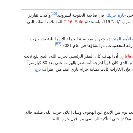
[56]
حارة حريك
، في ضاحية الجنوبية لببيروت.
وأكدت تقارير
 119، باستخدام
F-16I Sufa
المقاتلات النفاثة التي
 للأمم المتحدة
، وتعهده بمواصلة الحملة الإسرائيلية ضد حزب
[57]
 هاغاري
أن الهدف كان المقر الرئيسي لحزب الله، الذي يقع تحت
التابعة لحزب الله أن أربعة مبانٍ تحولت إلى أنقاض نتيجة الهجوم، الذي كان قوياً لدرجة أنه شعر بالهزات على بعد 30 كيلومتراً
، فإن الغارات كانت بمثابة حزام ناري امتد من أطراف
برج
 بعد يوم من الإبلاغ عن الهجوم، وقبل إعلان حزب الله، ظلت حالة
ر مؤكدة حتى التأكيد الرسمي من قبل حزب الله.