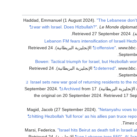
Haddad, Emmanuel (1 August 2024).
"The Lebanese don't
war with Israel. Does Hizbullah?"
.
Le Monde diplomat
ة)
. Retrieved
2024
27 September
.
"Lebanon FM fears intensification of Israeli Hezb
24
. Retrieved
offensive"
.
www.bbc
.
Septemb
"Bowen: Tactical triumph for Israel, but Hezbollah won
24
. Retrieved
deterred"
.
www.bbc
.
Septemb
Archived
from
the original on 20 September 2024
. Retrieved
17 Se
Magid, Jacob (27 September 2024).
"Netanyahu vows to
hitting Hezbollah 'full force' as his allies pan truce repo
.
Times o
Marsi, Federica.
"Israel hits Beirut as death toll in Israeli 
24
. Retrieved
on Lebanon tops 550"
.
Al Jaz