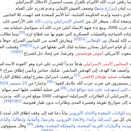
ا رفض حزب الله الالتزام بالقرار بسبب استمرار الاحتلال الإسرائيلي
ب لبنان (
مزارع شبعا
) وضعف الجيش اللبناني وعدم قدرته على القيام
لذي دعمته وأيدته الحكومة اللبنانية، أما الأمم المتحدة فقد اتهمت كلا الجانبين
نتيجة لذلك، سيطر كل من
الجيش الإسرائيلي
وحزب الله
على الأراضي على
طرفي الحدود منذ نهاية حرب 2006. ومع بدء جبهة الإسناد أعلن حزب الله أنه سيواصل عملياته ضد
[30]
ادة الجماعية والعمليات العسكرية التي تقوم بها ضد قطاع غزة،
بينما تطالب
[32]
[31]
 الله لشمال
نهر الليطاني
.
ويعارض العديد من اللبنانيين الصراع، خوفاً 
[34]
[33]
أو قيام اسرائيل بمجازر مشابته لتلك التي تفعلها في
غزة
.
وفشلت الجه
[36]
[35]
لمبعوث الأمريكي
آموس هوشستين
وفرنسا، في إيجاد حل للصراع.
د
المجلس الأمني ​​الإسرائيلي
هدفاً جديداً للحرب على غزة وهو "العودة الآمنة لل
. وأضيف هذا الهدف إلى الهدفين السابقين: تفكيك حماس وتأمين إطلاق سراح ا
[37]
 هجمات
عملية طوفان الاقصى
.
[38]
"نحن مستمرون في ضرب حزب الله بكامل القوة".
وعتبارا من
23 سبتمبر
2024
[39]
 التي استهدفت على عدة مواقع لبنان
،
في عملية أطلقت عليها اسم سهام
ائيلي أن الطائرات الإسرائيلية استهدفت 1600 موقع لحزب الله، ودمرت
[43]
[42]
[41]
فة إلى صواريخ طويلة وقصيرة المدى وطائرات بدون طيار هجومية.
الولايات المتحدة
والاتحاد الأوروبي
بياناً دعيا فيه إلى
يان كل من
أستراليا
،
وكندا
،
والاتحاد الأوروبي
،
وفرنسا
،
وألمانيا
،
وإيطاليا
،
واليابان
[45]
ودية
،
والإمارات العربية المتحدة
،
والمملكة المتحدة
،
وقطر
.
وقال مسؤولون
[46]
[46]