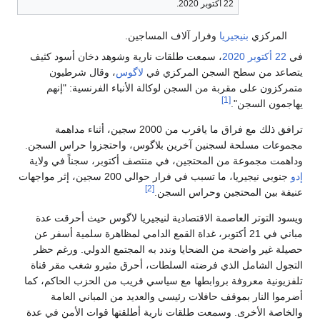
22 أكتوبر 2020.
المركزي
بنيجيريا
وفرار آلاف المساجين.
في
22 أكتوبر
2020
، سمعت طلقات نارية وشوهد دخان أسود كثيف
يتصاعد من سطح السجن المركزي في
لاگوس
، وقال شرطيون
متمركزون على مقربة من السجن لوكالة الأنباء الفرنسية: "إنهم
[1]
يهاجمون السجن".
ترافق ذلك مع فراق ما ياقرب من 2000 سجين، أثناء مداهمة
مجموعات مسلحة لسجنين آخرين بلاگوس، واحتجزوا حراس السجن.
وداهمت مجموعة من المحتجين، في منتصف أكتوبر، سجناً في ولاية
إدو
جنوبي نيجيريا، ما تسبب في فرار حوالي 200 سجين، إثر مواجهات
[2]
عنيفة بين المحتجين وحراس السجن.
ويسود التوتر العاصمة الاقتصادية لنيجيريا لاگوس حيث أحرقت عدة
مباني في 21 أكتوبر، غداة القمع الدامي لمظاهرة سلمية أسفر عن
حصيلة غير واضحة من الضحايا وندد به المجتمع الدولي. ورغم حظر
التجول الشامل الذي فرضته السلطات، أحرق مثيرو شغب مقر قناة
تلفزيونية معروفة بروابطها مع سياسي قريب من الحزب الحاكم، كما
أضرموا النار بموقف حافلات رئيسي والعديد من المباني العامة
والخاصة الأخرى. وسمعت طلقات نارية أطلقتها قوات الأمن في عدة