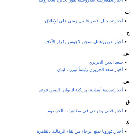
أخبار:المعارضة البلاروسية تفوز بجائزة سخاروف
ت
أخبار:تسجيل أقصر فاصل زمني على الإطلاق
ح
أخبار:حريق هائل بسجن لاجوس وفرار الآلاف
س
سعد الدين الحريري
أخبار:سعد الحريري رئيساً لورزاء لبنان
ص
أخبار:صفقة أسلحة أمريكية لتايوان، الصين تتوعد
ق
أخبار:قتلى وجرحى في مظاهرات الخرطوم
ك
أخبار:كورونا تمنع الرجاء من لقاء الزمالك بالقاهرة