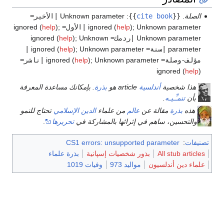
الصلة
.
{{
cite book
}}
:
Unknown parameter
|الأخير=
Unknown parameter
;
)
help
ignored (
|الأول=
ignored (
;
)
help
Unknown parameter
|ردمك=
ignored (
Unknown
;
)
help
parameter
|سنة=
ignored (
Unknown parameter
;
)
help
|
مؤلف-وصلة=
ignored (
Unknown parameter
;
)
help
|ناشر=
ignored (
help
)
هذا شخصية
أندلسية
article هو
بذرة
. بإمكانك مساعدة المعرفة
بأن
تنمـِّـيـه
.
هذه
بذرة
مقالة عن
عالم
من علماء
الدين الإسلامي
تحتاج للنمو
والتحسين، ساهم في إثرائها بالمشاركة في
تحريرها
.
تصنيفات
:
CS1 errors: unsupported parameter
All stub articles
بذور شخصيات إسپانية
بذرة علماء
علماء دين أندلسيون
مواليد 973
وفيات 1019