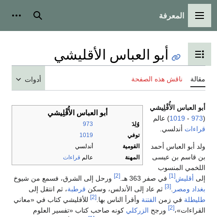
المعرفة
القائمة الرئيسية
بحث
أدوات
أبو العباس الأقليشي
تبديل عرض جدول المحتويات
مقالة
ناقش هذه الصفحة
أدوات
أبو العباس الأُقْلِيشي
أبو العباس الأُقْلِيشي
(
973
-
1019
) عالم
وُلِدَ
973
قراءات
أندلسي.
توفي
1019
ولد أبو العباس أحمد
القومية
أندلسي
بن قاسم بن عيسى
المهنة
عالم
قراءات
اللخمي المنسوب
[2]
[1]
إلى
أقليش
في صفر 363 هـ.
ورحل إلى الشرق، فسمع من شيوخ
[3]
بغداد
ومصر
.
ثم عاد إلى الأندلس، وسكن
قرطبة
، ثم انتقل إلى
[2]
طليطلة
في زمن
الفتنة
وأقرأ الناس بها.
للأقليشي كتاب في «معاني
[2]
القراءات»،
ورجح
الزركلي
كونه صاحب كتاب «تفسير العلوم