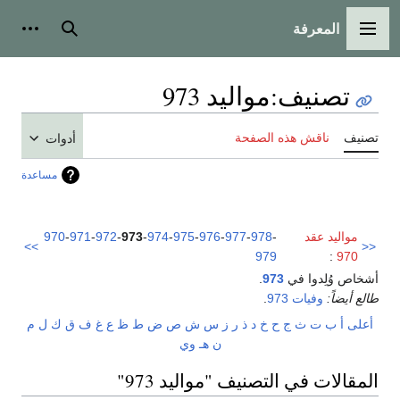
المعرفة
القائمة الرئيسية
بحث
أدوات
تصنيف
:
مواليد 973
تصنيف
ناقش هذه الصفحة
أدوات
مساعدة
مواليد عقد
-
978
-
977
-
976
-
975
-
974
-
973
-
972
-
971
-
970
>>
<<
979
:
970
أشخاص وُلِدوا في
973
.
طالع أيضاً:
وفيات 973
.
أعلى
أ
ب
ت
ث
ج
ح
خ
د
ذ
ر
ز
س
ش
ص
ض
ط
ظ
ع
غ
ف
ق
ك
ل
م
ن
هـ
و
ي
المقالات في التصنيف "مواليد 973"