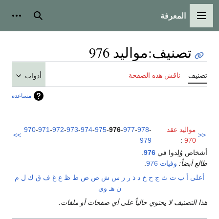
المعرفة
القائمة الرئيسية
بحث
أدوات
تصنيف
:
مواليد 976
تصنيف
ناقش هذه الصفحة
أدوات
مساعدة
مواليد عقد
-
978
-
977
-
976
-
975
-
974
-
973
-
972
-
971
-
970
>>
<<
979
:
970
أشخاص وُلِدوا في
976
.
طالع أيضاً:
وفيات 976
.
أعلى
أ
ب
ت
ث
ج
ح
خ
د
ذ
ر
ز
س
ش
ص
ض
ط
ظ
ع
غ
ف
ق
ك
ل
م
ن
هـ
و
ي
هذا التصنيف لا يحتوي حالياً على أي صفحات أو ملفات.