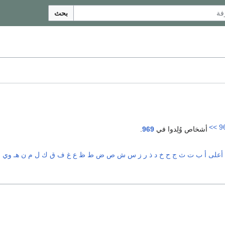
بحث
>>
9
أشخاص وُلِدوا في
969
.
أعلى
أ
ب
ت
ث
ج
ح
خ
د
ذ
ر
ز
س
ش
ص
ض
ط
ظ
ع
غ
ف
ق
ك
ل
م
ن
هـ
و
ي