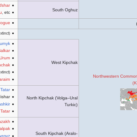
fshar
South Oghuz
u
, etc.
logue
xtinct)
umyk
alkar
Urum
West Kipchak
mchak
xtinct)
Northwestern Common
araim
(K
Tatar
ishar
North Kipchak (Volga–Ural
shkir
Turkic)
 Tatar
azakh
alpak
South Kipchak (Aralo-
yrgyz