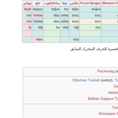
Western Y
Fu-yü Gyrgys
خكاس
توڤا
ساخا/ياقوت
خلج
چواش
tăχăr
toqquz
toğus
tos
toğıs
doğus
ura
hadaq
ataχ
adaq
azaχ
azıχ
ura
hadaq
ataχ
adaq
azaχ
azıχ
tu
tāğ
tıa
dağ
tağ
daχ
kiěn-
köy-
 قصيرة للحرف المتحرك السابق.
Pecheneg
(e
Ottoman Turkish
,
Tu
(extinct)
Ga
Azerb
Balkan Gagauz Tu
Tu
Khorasani T