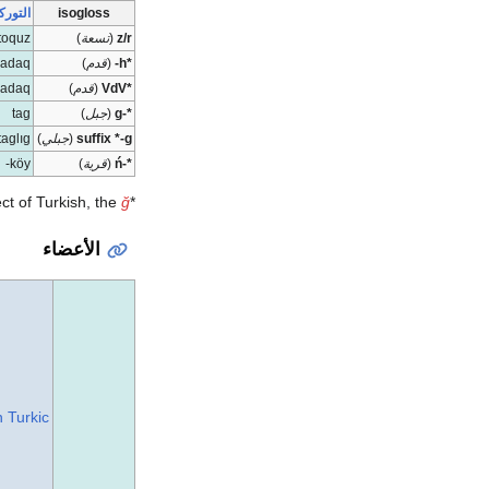
isogloss
التورك
z/r
(
تسعة
)
toquz
*h-
(
قدم
)
adaq
*VdV
(
قدم
)
adaq
*-g
(
جبل
)
tag
suffix *-g
(
جبلي
)
taglıg
*-ń
(
قرية
)
köy-
ğ
*In the standard Istanbul dialect of Turkish, the
الأعضاء
n Turkic