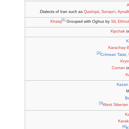
A
Dialects of Iran such as
Qashqai
,
Sonqori
,
Aynall
[1]
Khalaj
Grouped with Oghuz by
SIL Ethno
Kipchak
(e
K
Karachay-B
[2]
Crimean Tatar
,
Kry
Cuman
(e
K
Kazan 
M
Ba
[3]
West Siberian
K
Karak
[4]
K