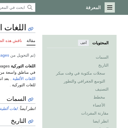
المعرفة
القائمة الرئيسية
اللغات ا
مقالة
ناقش هذه ال
المحتويات
أخف
(تم التحويل من
uages
السمات
التاريخ
اللغات التوركية
Turkic languages عبارة عن عائلة لغوية ما لا يقل عن 35 لغة، تتحدث بها
في مناطق واسعة م
سجلات مكتوبة في وقت مبكر
اللغات الألطية
. بعد ان
التوسع الجغرافي والتطور
للغات التوركية .
التصنيف
السمات
مخطط
الأعضاء
انظر أيضاً:
لغات ألطية
مقارنة المفردات
التاريخ
انظر ايضا