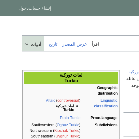
إنشاء حساب
دخول
اقرأ
عرض المصدر
تاريخ
أدوات
وركية
لغات توركية
 عائلة
Turkic
موحد
—
Geographic
distribution
Altaic
(
controversial
)
Linguistic
classification
لغات توركية
Turkic
Proto-Turkic
Proto-language
Southwestern (
Oghuz Turkic
)
Subdivisions
Northwestern (
Kipchak Turkic
)
Southeastern (
Uyghur Turkic
)