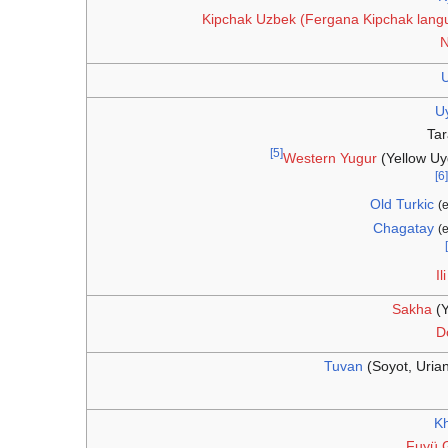
Kipchak Uzbek (Fergana Kipchak lang
U
Tar
[5]
Western Yugur
(Yellow Uy
[6]
Old Turkic
(e
Chagatay
(e
Il
Sakha
(Y
D
Tuvan
(Soyot, Uria
K
Fuyü G