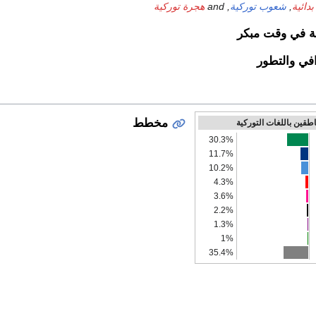
بدائية
,
شعوب توركية
, and
هجرة توركية
ة في وقت مبكر
في والتطور
مخطط
اطقين باللغات التوركية
30.3%
11.7%
10.2%
4.3%
3.6%
2.2%
1.3%
1%
35.4%