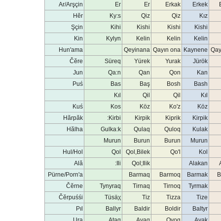
Ar/Arşçin
Er
Er
Erkak
Erkek
Hĕr
Ky:s
Qiz
Qiz
Kız
Şçin
Kihi
Kishi
Kishi
Kishi
Kin
Kylyn
Kelin
Kelin
Kelin
Hun'ama
Qeyinana
Qayın ona
Kaynene
Qay
Čĕre
Süreq
Yürek
Yurak
Jürök
Jun
Qa:n
Qan
Qon
Kan
Puś
Bas
Baş
Bosh
Bash
Kıl
Qil
Qil
Kıl
Kuś
Kos
Köz
Ko'z
Köz
Hărpăk
Kirbi:
Kirpik
Kiprik
Kirpik
Hălha
Gulka:k
Qulaq
Quloq
Kulak
Murun
Burun
Burun
Murun
Hul/Hol
Qol
Qol,Bilek
Qo'l
Kol
Ală
Ili:
Qol;Ilik
Alakan
Pürne/Porn'a
Barmaq
Barmoq
Barmak
B
Čĕrne
Tynyraq
Tirnaq
Tirnoq
Tyrmak
Čĕrpuśśi
Tüsäχ
Tiz
Tizza
Tize
Pıl
Ballyr
Baldir
Boldir
Baltyr
Ura
Ataq
Ayaq
Oyoq
Ayak