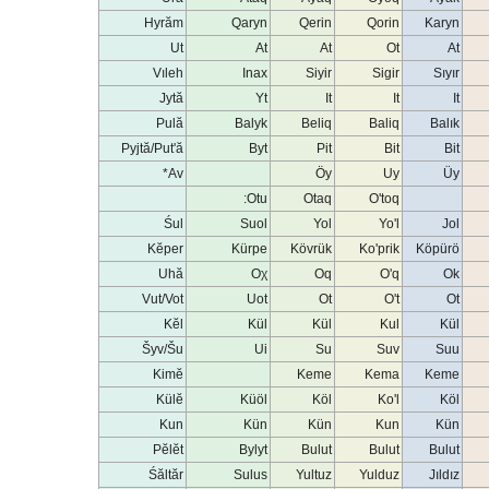
Hyrăm
Qaryn
Qerin
Qorin
Karyn
Ut
At
At
Ot
At
Vıleh
Inax
Siyir
Sigir
Sıyır
Jytă
Yt
It
It
It
Pulă
Balyk
Beliq
Baliq
Balık
Pyjtă/Put'ă
Byt
Pit
Bit
Bit
Av*
Öy
Uy
Üy
Otu:
Otaq
O'toq
Śul
Suol
Yol
Yo'l
Jol
Kĕper
Kürpe
Kövrük
Ko'prik
Köpürö
Uhă
Oχ
Oq
O'q
Ok
Vut/Vot
Uot
Ot
O't
Ot
Kĕl
Kül
Kül
Kul
Kül
Šyv/Šu
Ui
Su
Suv
Suu
Kimĕ
Keme
Kema
Keme
Külĕ
Küöl
Köl
Ko'l
Köl
Kun
Kün
Kün
Kun
Kün
Pĕlĕt
Bylyt
Bulut
Bulut
Bulut
Śăltăr
Sulus
Yultuz
Yulduz
Jıldız