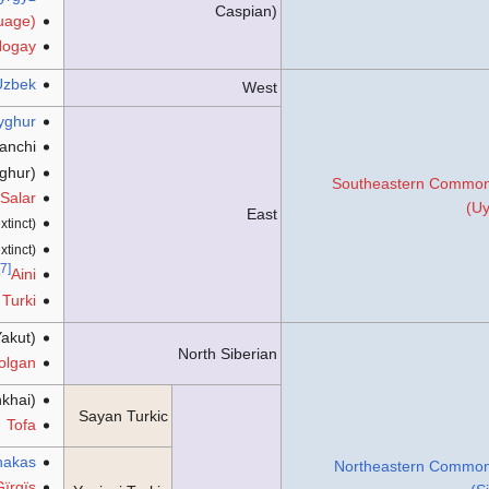
Caspian)
uage)
Nogay
Uzbek
West
yghur
anchi
ghur)
Southeastern Common
Salar
(Uy
East
xtinct)
xtinct)
[7]
Aini
i Turki
akut)
North Siberian
olgan
nkhai)
Sayan Turkic
Tofa
hakas
Northeastern Common
ïrgïs