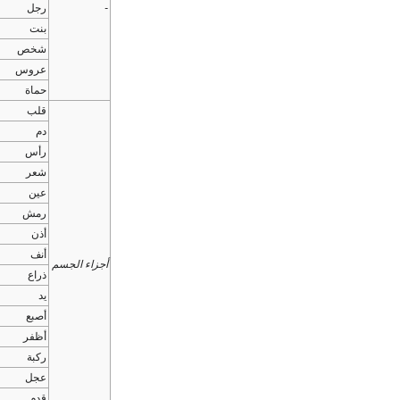
-
رجل
بنت
شخص
عروس
حماة
قلب
دم
رأس
شعر
عين
رمش
أذن
أنف
أجزاء الجسم
ذراع
يد
أصبع
أظفر
ركبة
عجل
قدم