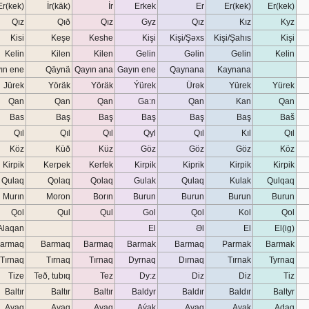
Er(kek)
İr(käk)
İr
Erkek
Er
Er(kek)
Er(kek)
Qız
Qıð
Qız
Gyz
Qız
Kız
Kyz
Kisi
Keşe
Keshe
Kişi
Kişi/Şəxs
Kişi/Şahıs
Kişi
Kelin
Kilen
Kilen
Gelin
Gəlin
Gelin
Kelin
ın ene
Qäynä
Qayın ana
Gayın ene
Qaynana
Kaynana
Jürek
Yöräk
Yöräk
Ýürek
Ürək
Yürek
Yürek
Qan
Qan
Qan
Ga:n
Qan
Kan
Qan
Bas
Baş
Baş
Baş
Baş
Baş
Baš
Qıl
Qıl
Qıl
Qyl
Qıl
Kıl
Qıl
Köz
Küð
Küz
Göz
Göz
Göz
Köz
Kirpik
Kerpek
Kerfek
Kirpik
Kiprik
Kirpik
Kirpik
Qulaq
Qolaq
Qolaq
Gulak
Qulaq
Kulak
Qulqaq
Murın
Moron
Borın
Burun
Burun
Burun
Burun
Qol
Qul
Qul
Gol
Qol
Kol
Qol
Alaqan
El
Əl
El
El(ig)
armaq
Barmaq
Barmaq
Barmak
Barmaq
Parmak
Barmak
Tırnaq
Tırnaq
Tırnaq
Dyrnaq
Dırnaq
Tırnak
Tyrnaq
Tize
Teð, tubıq
Tez
Dy:z
Diz
Diz
Tiz
Baltır
Baltır
Baltır
Baldyr
Baldır
Baldır
Baltyr
Ayaq
Ayaq
Ayaq
Aýak
Ayaq
Ayak
Adaq