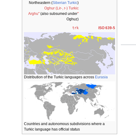
Northeastern (
Siberian Turkic
)
Oghur (Lir-, r-) Turkic
(also subsumed under
"Arghu"
Oghuz)
trk
ISO 639-5
Distribution of the Turkic languages across
Eurasia
Countries and autonomous subdivisions where a
Turkic language has official status