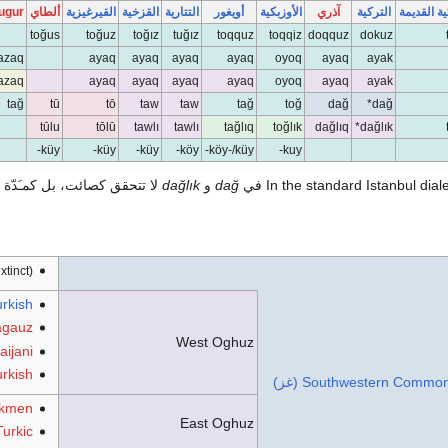
ية القديمة
التركية
آذري
الأوزبكية
أويغور
التتارية
القزخية
القيرغيزية
ألطاي
ugur
toğus
toğuz
toğız
tuğız
toqquz
toqqiz
doqquz
dokuz
azaq
ayaq
ayaq
ayaq
ayaq
oyoq
ayaq
ayak
azaq
ayaq
ayaq
ayaq
ayaq
oyoq
ayaq
ayak
tağ
tū
tō
taw
taw
tağ
toğ
dağ
dağ*
tūlu
tōlū
tawlı
tawlı
tağlıq
toğlık
dağlıq
dağlık*
küy-
küy-
küy-
köy-
köy-/küy-
kuy-
في
dağ
و
dağlık
لا تتحقق كصائت، بل كمـَدّة
xtinct)
rkish
gauz
West Oghuz
aijani
rkish
Southwestern Commo (غز)
rkmen
East Oghuz
urkic