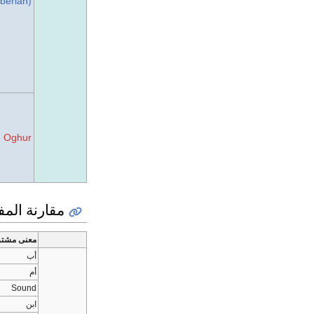
iberian)
Oghur
مقارنة الم
معنى مشت
أب
أم
Sound
ابن