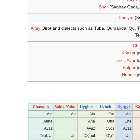
Shor
(Saghay Qaca, Q
Chulym
(Kü
Altay
Oirot and dialects such as Tuba, Qumanda, Qu, Te
Te
Ch
Khazar
(e
Turkic Avar
(e
Bulgar
(e
Hunnic
(e
Chuvash
Sakha/Yakut
Uyghur
Uzbek
Kyrgyz
Ka
Ate
Ata
Ata
Ota
Ata
Anne
Ana
Ona
Ene
Avaz
Avaz
Ovoz
Avaz
Yvăl, Ul
Uol
Oghul
O'g'il
Uul