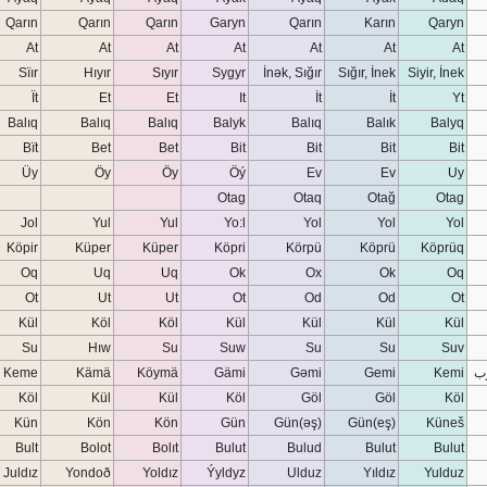
Qarın
Qarın
Qarın
Garyn
Qarın
Karın
Qaryn
At
At
At
At
At
At
At
Sïır
Hıyır
Sıyır
Sygyr
İnək, Sığır
Sığır, İnek
Siyir, İnek
Ït
Et
Et
It
İt
İt
Yt
Balıq
Balıq
Balıq
Balyk
Balıq
Balık
Balyq
Bït
Bet
Bet
Bit
Bit
Bit
Bit
Üy
Öy
Öy
Öý
Ev
Ev
Uy
Otag
Otaq
Otağ
Otag
Jol
Yul
Yul
Yo:l
Yol
Yol
Yol
Köpir
Küper
Küper
Köpri
Körpü
Köprü
Köprüq
Oq
Uq
Uq
Ok
Ox
Ok
Oq
Ot
Ut
Ut
Ot
Od
Od
Ot
Kül
Köl
Köl
Kül
Kül
Kül
Kül
Su
Hıw
Su
Suw
Su
Su
Suv
رب
Kemi
Gemi
Gəmi
Gämi
Köymä
Kämä
Keme
Köl
Kül
Kül
Köl
Göl
Göl
Köl
Kün
Kön
Kön
Gün
Gün(əş)
Gün(eş)
Küneš
Bult
Bolot
Bolıt
Bulut
Bulud
Bulut
Bulut
Juldız
Yondoð
Yoldız
Ýyldyz
Ulduz
Yıldız
Yulduz