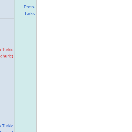
Proto-
Turkic
 Turkic
ghuric)
 Turkic