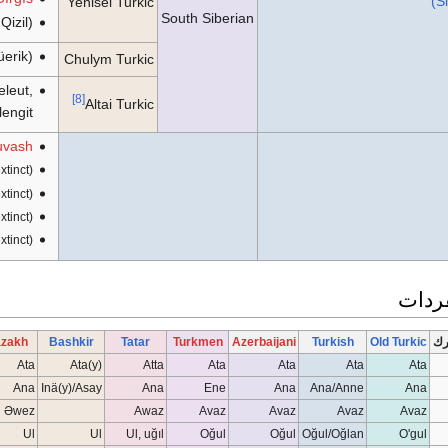
(S
Yenisei Turkic
South Siberian
izil)
erik)
Chulym Turkic
leut,
[8]
Altai Turkic
lengit
uvash
xtinct)
xtinct)
xtinct)
xtinct)
فردات
رك
Old Turkic
Turkish
Azerbaijani
Turkmen
Tatar
Bashkir
zakh
Ata
Ata(y)
Atta
Ata
Ata
Ata
Ata
Ana
Inä(y)/Asay
Ana
Ene
Ana
Ana/Anne
Ana
Əwez
Awaz
Avaz
Avaz
Avaz
Avaz
Ul
Ul
Ul, uğıl
Oğul
Oğul
Oğul/Oğlan
O'gul