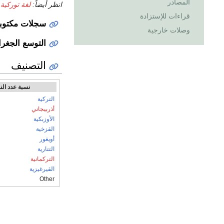
المصادر
انظر أيضاً:
لغة توركية 
قراءات للإستزادة
سجلات مكتوب
وصلات خارجية
التوسع الجغرا
التصنيف
نسبة عدد الن
التركية
أذربيجاني
الأوزبكية
القزخية
أويغور
التتارية
التركمانية
القيرغيزية
Other