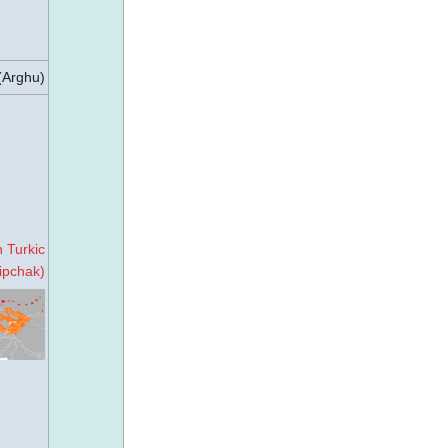
(Arghu)
 Turkic
ipchak)