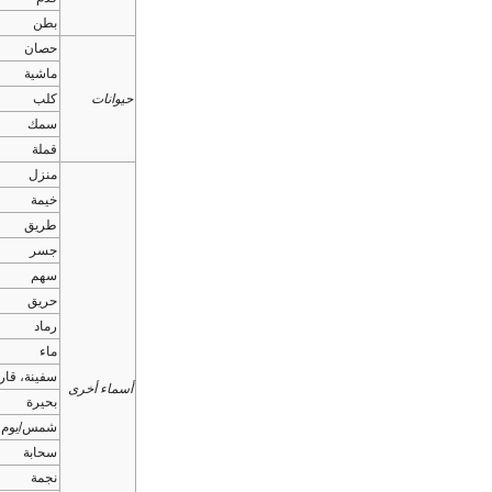
بطن
حصان
ماشية
حيوانات
كلب
سمك
قملة
منزل
خيمة
طريق
جسر
سهم
حريق
رماد
ماء
سفينة، قا
أسماء أخرى
بحيرة
شمس/يوم
سحابة
نجمة