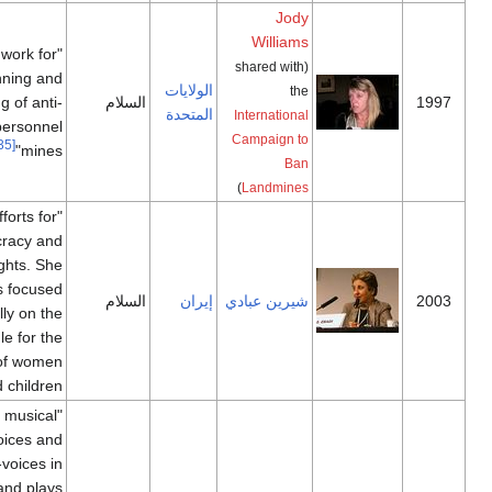
Jody
Williams
"for their work for
(shared with
the banning and
الولايات
the
السلام
clearing of anti-
المتحدة
International
personnel
Campaign to
[35]
mines"
Ban
)
Landmines
"for her efforts for
democracy and
human rights. She
has focused
شيرين عبادي
إيران
السلام
especially on the
struggle for the
rights of women
[36]
and children"
"for her musical
flow of voices and
counter-voices in
novels and plays