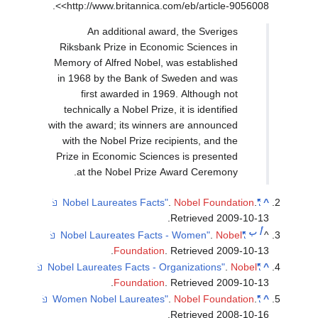
<http://www.britannica.com/eb/article-9056008>
An additional award, the Sveriges
Riksbank Prize in Economic Sciences in
Memory of Alfred Nobel, was established
in 1968 by the Bank of Sweden and was
first awarded in 1969. Although not
technically a Nobel Prize, it is identified
with the award; its winners are announced
with the Nobel Prize recipients, and the
Prize in Economic Sciences is presented
at the Nobel Prize Award Ceremony.
.
Nobel Foundation
.
"Nobel Laureates Facts"
.
Retrieved
2009-10-1
أ
ب
.
Nobel
"Nobel Laureates Facts - Women"
.
Foundation
. Retrieved
2009-10-1
.
Nobel
"Nobel Laureates Facts - Organizations"
.
Foundation
. Retrieved
2009-10-1
.
Nobel Foundation
.
"Women Nobel Laureates"
.
Retrieved
2008-10-1