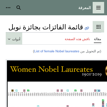
لمعرفة
 الرئيسية
بحث
أدوات شخصية
قائمة الفائزات بجائزة نوبل
عرض جدول المحتويات
اقش هذه الصفحة
أدوات
ويل من
List of female Nobel laureates
)