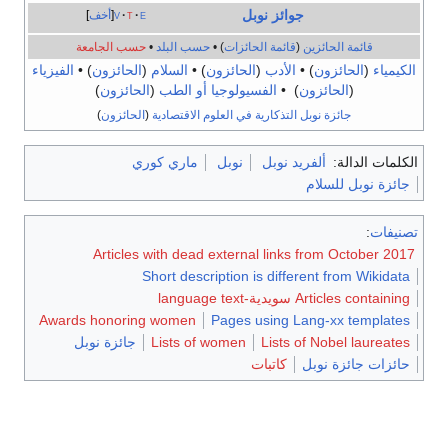
جوائز نوبل
e
t
v
أخف
قائمة الحائزين
(
قائمة الحائزات
) •
حسب البلد
•
حسب الجامعة
(
الحائزون
) •
الأدب
(
الحائزون
) •
السلام
(
الحائزون
) •
الفيزياء
(
الحائزون
) •
الفسيولوجيا أو الطب
(
الحائزون
)
جائزة نوبل التذكارية في العلوم الاقتصادية
(
الحائزون
)
الدالة:
ألفريد نوبل
نوبل
ماري كوري
نوبل للسلام
:
Articles with dead external links from Octob
Short description is different from Wi
Articl سويدية-language text
Awards honoring women
Pages using Lang-xx tem
Lists of Nobel lau
Lists of women
جائزة نوبل
 جائزة نوبل
كاتبات