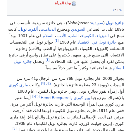
بوابة المرأة
ل
(
سويدية
:
Nobelpriset
) ، هي جائزة سويدية، تأسست في
السويدي
ومخترع
الديناميت
،
ألفريد نوبل
. كانت
الفيزياء
،
الكيمياء
،
الطب
،
الأدب
،
السلام
في عام 1901. وبدأ
[1]
 نوبل في الاقتصاد
عام 1969.
جوائز نوبل في التخصصات
(الفيزياء، الكيمياء، الفيزيولوجيا أو الطب والأدب) وجائزة
 التي يشيع قرنها معهم، يـُعتبروا على نطاق واسع أرقى جائزة
[1]
د أن يحصل عليها في تلك المجالات.
وتحمل
جائزة نوبل
ة اجتماعية وكثيراً ما تثير جدلاً سياسياً.
بجوائز 2009، فاز بجائزة نوبل 765 مرة من الرجال و41 مرة من
[4]
[3]
[2]
ة فائزة بالجائزة).
وكانت
ماري كوري
أول إمرأة تفوز بجائزة نوبل، وهي جائزة نوبل للفيزياء عام 1903
[6]
[5]
ك مع زوجها
پيير كوري
وHenri Becquerel
.
أيضا تعتبر
ي هي المرأة الوحيدة التي فازت بجائزة نوبل أكثر من مرة،
ففي عام 1911، فازت بجائزة نوبل للكيمياء (وتبعا لذلك فقد أدرجت
مرتين في العدد الإجمالي للفائزات بجائزة نوبل والبالغ 41). إبنة ماري
كوري، إيرين جوليت كوري، فازت بجائزة نوبل للكيمياء عام 1935،
[3]
 الوحيدة التي فازت بها سيدة وابنتها بإحدى جوائز نوبل.