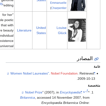
Emmanuelle
[59]
editing"
)
Charpentier
"for her
unmistakable poetic
voice that with
United
Louise
austere beauty
Literature
States
Glück
makes individual
existence
[60]
universal"
مصادر
.
Nobel Foundation
. Retri
.
2009-1
أ
ب
" (2007), in
Encyclopædia
"Nobel Prize
Britannica
, accessed 14 November 2007, fro
Encyclopædia Britannica Onlin