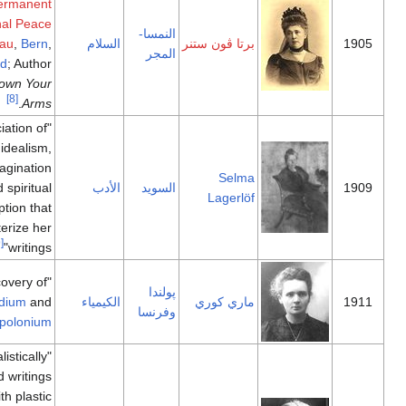
of
Permanent
International Peace
النمسا-
برتا ڤون ستنر
السلام
,
Bern
,
Bureau
المجر
Switzerland
; Author
of
Lay Down Your
[8]
.
Arms
"in appreciation of
the lofty idealism,
vivid imagination
Selma
السويد
الأدب
and spiritual
Lagerlöf
perception that
characterize her
[9]
writings"
"for her discovery of
پولندا
ماري كوري
الكيمياء
and
radium
وفرنسا
[10]
"
polonium
"for her idealistically
inspired writings
which with plastic