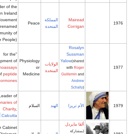
Founder of the
Northern Ireland
Mairead
المملكة
Peace Movement
Peace
Corrigan
المتحدة
(later renamed
Community of
[22]
Peace People)
Rosalyn
"for the
Sussman
development of
Physiology
Yalow
(shared
الولايات
radioimmunoassays
or
with
Roger
المتخدة
of
peptide
Medicine
Guillemin
and
[23]
"
hormones
Andrew
Schally
)
Leader of
Missionaries of
الأم تريزا
الهند
السلام
Charity
,
[24]
.
Calcutta
ألڤا مايردل
Former Cabinet
(بمشاركة
السويد
السلام
Minister; Diplomat;