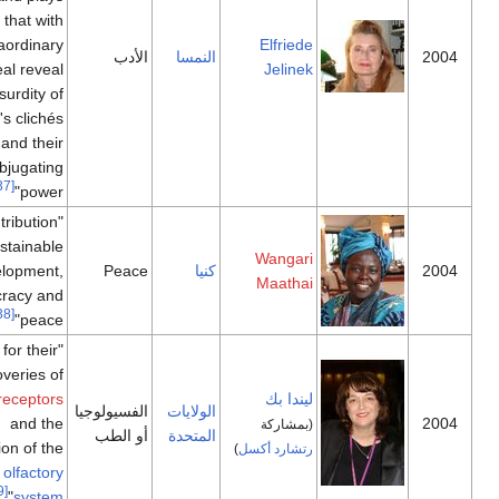
that with
extraordinary
Elfriede
النمسا
الأدب
linguistic zeal reveal
Jelinek
the absurdity of
society's clichés
and their
subjugating
[37]
power"
"for her contribution
to sustainable
Wangari
كنيا
Peace
development,
Maathai
democracy and
[38]
peace"
"for their
discoveries of
ليندا بك
odorant receptors
الولايات
الفسيولوجيا
and the
(بمشاركة
المتحدة
أو الطب
organization of the
رتشارد أكسل
)
olfactory
[39]
"
system