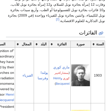
وفازت 12 إمرأة بجائزة نوبل للسلام، و12 إمرأة بجائزة نوبل للأدب،
ائزات بجائزة نوبل للفسيولوجيا أو الطب، وأربع سيدات بجائزة
نوبل للكيمياء، واثنتين بجائزة نوبل للفيزياء وواحدة (في 2009) بجائزة
[7]
كارية للعلوم الاقتصادية.
فائزات
صورة
الفائزة
البلد
المجال
السبب
"in recognition of
the extraordinary
services they have
ماري كوري
rendered by their
پولندا
joint researches on
(
بمشاركةپير
الفيزياء
وفرنسا
the radiation
كوري
وHenri
phenomena
)
Becquerel
discovered by
Professor
Henri
[6]
"
Becquerel
Honorary President