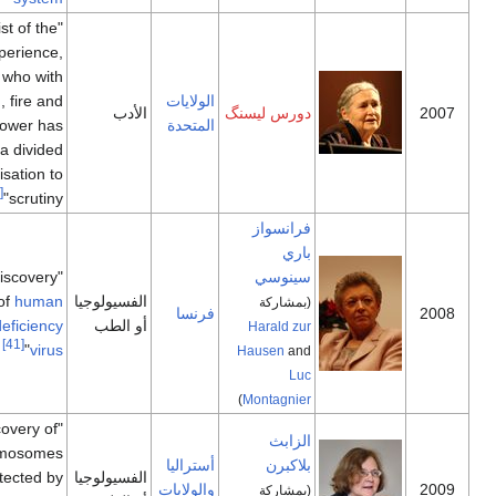
"that epicist of the
female experience,
who with
الولايات
scepticism, fire and
دورس ليسنگ
الأدب
المتحدة
visionary power has
subjected a divided
civilisation to
[40]
scrutiny"
فرانسواز
باري
سينوسي
"for their discovery
الفسيولوجيا
human
of
(بمشاركة
فرنسا
أو الطب
immunodeficiency
Harald zur
[41]
"
virus
Hausen
and
Luc
)
Montagnier
"for the discovery of
الزابث
how chromosomes
بلاكبرن
أستراليا
الفسيولوجيا
are protected by
والولايات
(بمشاركة