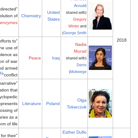
Arnold
"for the directed
United
(shared with
evolution of
Chemistry
States
Gregory
[53]
"
enzymes
Winter
and
)
George Smith
"for their efforts to
Nadia
end the use of
Murad
sexual violence as
Peace
Iraq
(shared with
a weapon of war
Denis
and armed
)
Mukwege
[54]
conflict"
"for a narrative
imagination that
with encyclopedic
Olga
passion represents
Literature
Poland
Tokarczuk
the crossing of
boundaries as a
[55]
form of life"
Esther Duflo
"for their