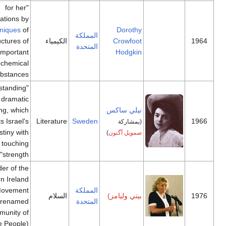
"for her
determinations by
X-ray techniques
of
Dorothy
المملكة
Crowfoot
الكيمياء
the structures of
المتحدة
important
Hodgkin
biochemical
[20]
substances"
"for her outstanding
lyrical and dramatic
نيلي ساكس
writing, which
interprets Israel's
Literature
Sweden
(بمشاركة
destiny with
صمويل أگنون
)
touching
[21]
strength"
Founder of the
Northern Ireland
المملكة
Peace Movement
بيتي وليامز)
السلام
المتحدة
(later renamed
Community of
[22]
Peace People)