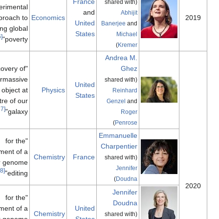
France
(shared with
experimental
and
Abhijit
approach to
Economics
United
Banerjee
and
alleviating global
States
Michael
[56]
poverty"
)
Kremer
Andrea M.
"for the discovery of
Ghez
a supermassive
(shared with
United
compact object at
Physics
Reinhard
States
the centre of our
Genzel
and
[57]
galaxy"
Roger
)
Penrose
Emmanuelle
"for the
Charpentier
development of a
Chemistry
France
(shared with
method for genome
Jennifer
[58]
editing"
)
Doudna
Jennifer
"for the
Doudna
development of a
United
Chemistry
(shared with
method for genome
States