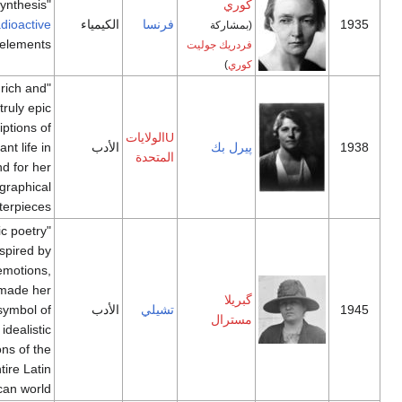
كوري
"for their synthesis
فرنسا
الكيمياء
radioactive
of new
(بمشاركة
[14]
elements"
فردريك جوليت
كوري
)
"for her rich and
truly epic
descriptions of
Uالولايات
پيرل بك
الأدب
peasant life in
المتحدة
China and for her
biographical
[15]
masterpieces"
"for her lyric poetry
which, inspired by
powerful emotions,
has made her
گبريلا
تشيلي
الأدب
name a symbol of
مسترال
the idealistic
aspirations of the
entire Latin
[16]
American world"