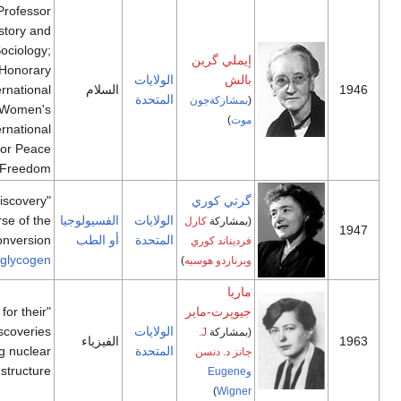
Formerly Professor
of History and
Sociology;
إيملي گرين
Honorary
بالش
الولايات
السلام
International
المتحدة
(
بمشاركةجون
President, Women's
موت
)
International
League for Peace
[17]
and Freedom.
گرتي كوري
"for their discovery
الولايات
الفسيولوجيا
of the course of the
(بمشاركة
كارل
المتحدة
أو الطب
catalytic conversion
فرديناند كوري
[18]
"
of
glycogen
وبرناردو هوسيه
)
ماريا
جيوپرت-ماير
"for their
الولايات
discoveries
(بمشاركة
J.
الفيزياء
المتحدة
concerning nuclear
جانز د. دنسن
[19]
shell structure"
وEugene
)
Wigner