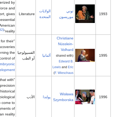
characterized by
visionary force and
توني
الولايات
poetic import, gives
Literature
موريسون
المتحدة
life to an essential
aspect of American
[32]
reality"
Christiane
"for their
Nüsslein-
discoveries
Volhard
الفسيولوجيا
concerning the
ألمانيا
(shared with
أو الطب
genetic control of
Edward B.
early
embryonic
Lewis
and
Eric
[33]
"
development
)
F. Wieschaus
"for poetry that with
ironic precision
allows the historical
Wisława
پولندا
الأدب
and biological
Szymborska
context to come to
light in fragments of
[34]
human reality"