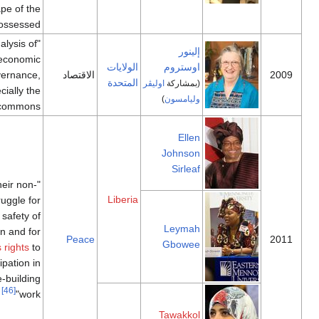
landscape of the
[44]
dispossessed"
"for her analysis of
إلينور
economic
اوستروم
الولايات
الاقتصاد
governance,
المتحدة
(بمشاركة
اوليڤر
especially the
وليامسون
)
[45]
commons"
Ellen
Johnson
Sirleaf
"For their non-
Liberia
violent struggle for
the safety of
Leymah
women and for
Peace
Gbowee
women's rights
to
full participation in
peace-building
[46]
work"
Tawakkol