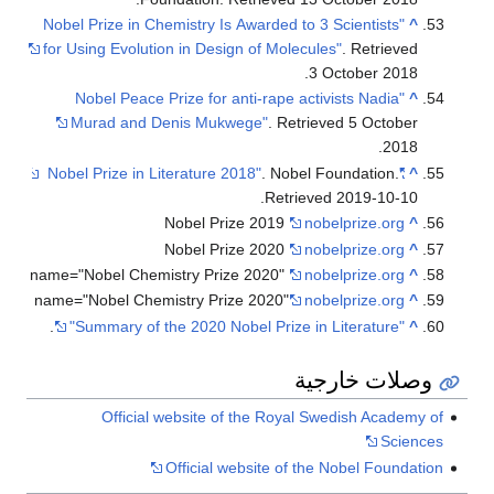
"Nobel Prize in Chemistry Is Awarded to 3 Scientists
for Using Evolution in Design of Molecules"
. Retrieve
.
3 October
201
"Nobel Peace Prize for anti-rape activists Nadia
Murad and Denis Mukwege"
. Retrieved
5 Octobe
.
201
. Nobel Foundation
.
"Nobel Prize in Literature 2018"
.
Retrieved
2019-10-1
Nobel Prize 2019
nobelprize.org
Nobel Prize 2020
nobelprize.org
name="Nobel Chemistry Prize 2020"
nobelprize.org
name="Nobel Chemistry Prize 2020"
nobelprize.org
.
"Summary of the 2020 Nobel Prize in Literature"
لات خارجية
Official website of the Royal Swedish Acade
Scie
Official website of the Nobel Found