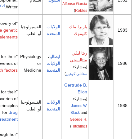
Alfonso García
[25]
Writer.
)
Robles
"for her discovery of
باربرا ماك
الولايات
الفسيولوجيا
mobile genetic
كلينتوك
المتحدة
أو الطب
[26]
"
elements
ريتا ليڤي
ايطاليا
،
Physiology
"for their
منتالسيني
الولايات
or
discoveries of
(بمشاركة
[27]
المتحدة
Medicine
growth factors
"
ستانلي كوهين
)
Gertrude B.
"for their
Elion
discoveries of
(بمشاركة
الولايات
الفسيولوجيا
important principles
James W.
المتحدة
أو الطب
for
drug
Black
and
[28]
"
treatment
George H.
)
Hitchings
"who through her