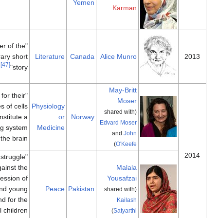
Yemen
Karman
"master of the
contemporary short
Literature
Canada
Alice Munro
[47]
story"
May-Britt
"for their
Moser
discoveries of cells
Physiology
(shared with
that constitute a
or
Norway
Edvard Moser
positioning system
Medicine
and
John
[48]
in the brain"
)
O'Keefe
"for their struggle
against the
Malala
suppression of
Yousafzai
children and young
Peace
Pakistan
(shared with
people and for the
Kailash
right of all children
)
Satyarthi