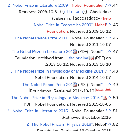
.
Nobel Foundation
.
"Nobel Prize in Literature 2009"
Retrieved 2009-10-8
.
{{
cite web
}}
:
Check dat
)
values in:
|accessdate=
(
hel
.
Nobel
"Nobel Prize in Economics 2009"
.
Foundation
. Retrieved
2009-10-1
. Nobel Foundation
.
"The Nobel Peace Prize 2011"
.
Retrieved
2011-10-0
. Nobel
"The Nobel Prize in Literature 2013"
(PDF)
Foundation. Archived from
the original
o
(PDF)
.
2013-10-12
. Retrieved
2013-10-1
.
"The Nobel Prize in Physiology or Medicine 2014"
.
Nobel Foundation
. Retrieved
2014-10-0
. Nobel
"The Nobel Peace Prize 2014"
(PDF)
]
[
dead lin
Foundation
. Retrieved
2014-10-10
.
"The Nobel Prize in Physiology or Medicine 2015"
.
. Nobel Foundation
. Retrieved
2015-10-0
(PDF)
. Nobel Foundation
.
"Nobel Prize in Literature 2015"
.
Retrieved
8 October
201
. Nobel
"The Nobel Prize in Physics 2018"
.
Foundation
. Retrieved
13 October
201