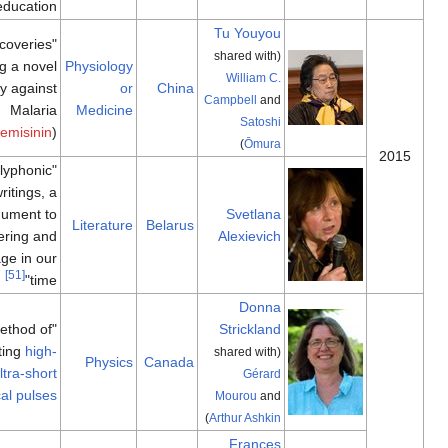
[49]
to education".
Tu Youyou
"for her discoveries
(shared with
concerning a novel
Physiology
William C.
therapy against
or
China
Campbell
and
Malaria
Medicine
Satoshi
[50]
(
artemisinin
)"
)
Ōmura
"for her polyphonic
writings, a
monument to
Svetlana
Literature
Belarus
suffering and
Alexievich
courage in our
[51]
time"
Donna
"for their method of
Strickland
generating
high-
(shared with
Physics
Canada
intensity, ultra-short
Gérard
[52]
"
optical pulses
Mourou
and
)
Arthur Ashkin
Frances