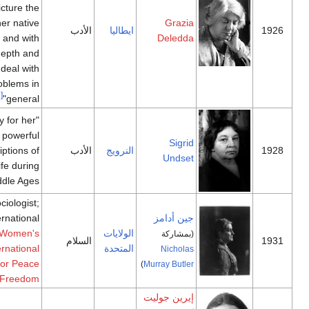
clarity picture the
life on her native
Grazia
ايطاليا
الأدب
island and with
Deledda
depth and
sympathy deal with
human problems in
[11]
general"
"principally for her
powerful
Sigrid
النرويج
الأدب
descriptions of
Undset
Northern life during
[12]
the Middle Ages"
Sociologist;
جين أدامز
International
الولايات
Women's
President,
(بمشاركة
السلام
المتحدة
International
Nicholas
League for Peace
)
Murray Butler
[13]
.
and Freedom
إيرين جوليت