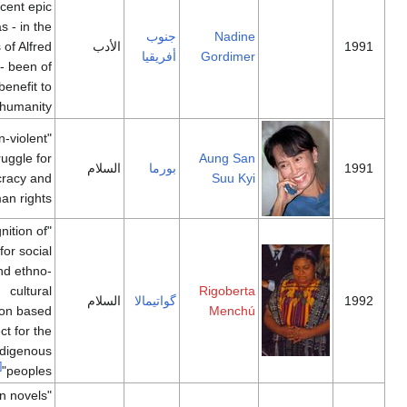
magnificent epic
writing has - in the
Nadine
جنوب
الأدب
words of Alfred
Gordimer
أفريقيا
Nobel - been of
very great benefit to
[29]
humanity"
"for her non-violent
struggle for
Aung San
بورما
السلام
democracy and
Suu Kyi
[30]
human rights"
"in recognition of
her work for social
justice and ethno-
cultural
Rigoberta
گواتيمالا
السلام
reconciliation based
Menchú
on respect for the
rights of indigenous
[31]
peoples"
"who in novels