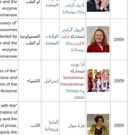
أو الطب
telomeres and the
المتحدة
كارول گرايدر
enzyme
وجاك زوستاك
)
[42]
telomerase"
"for the discovery of
كارول گرايدر
how chromosomes
الولايات
الفسيولوجيا
are protected by
(بمشاركة
لزابث
المتحدة
أو الطب
telomeres and the
بلاكبرن
وجاك
enzyme
زوستاك
)
[42]
telomerase"
أدا يونث
"for studies of the
(بمشاركة
structure and
Venkatraman
إسرائيل
الكيمياء
function of the
Ramakrishnan
[43]
ribosome"
وThomas A.
)
Steitz
"who, with the
concentration of
poetry and the
ألمانيا
هرتا مولر
الأدب
frankness of prose,
ورومانيا
depicts the