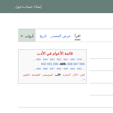
إنشاء حساب
دخول
اقرأ
عرض المصدر
تاريخ
أدوات
قائمة الأعوام في الأدب
.
.
.
.
.
.
...
685
684
683
682
681
680
679
...
692
691
690
-
689
-
688
687
686
.
.
.
.
.
.
...
699
698
697
696
695
694
693
...
.
.
.
.
.
.
الفن
الآثار
العمارة
الأدب
الموسيقى
الفلسفة
العلوم
+...