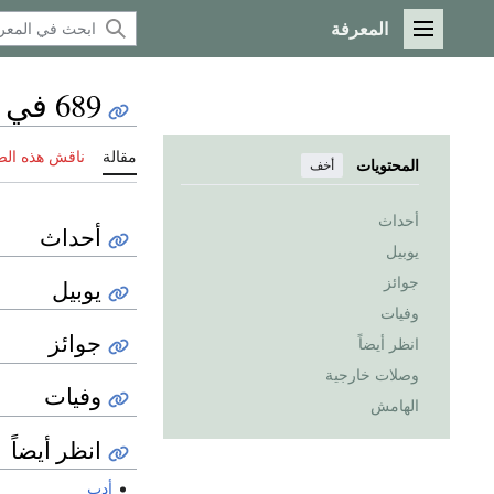
المعرفة
القائمة الرئيسية
689 في الأدب
مقالة
ناقش هذه ال
المحتويات
أخف
أحداث
أحداث
يوبيل
جوائز
يوبيل
وفيات
جوائز
انظر أيضاً
وصلات خارجية
وفيات
الهامش
انظر أيضاً
أدب