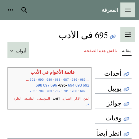
المعرفة
القائمة الرئيسية
بحث
أدوات
695 في الأدب
تبديل عرض جدول المحتويات
مقالة
ناقش هذه الصفحة
أدوات
أحداث
قائمة الأعوام في الأدب
.
.
.
.
.
.
...
691
690
689
688
687
686
685
...
698
697
696
-
695
-
694
693
692
يوبيل
.
.
.
.
.
.
...
705
704
703
702
701
700
699
...
.
.
.
.
.
.
الفن
الآثار
العمارة
الأدب
الموسيقى
الفلسفة
العلوم
جوائز
+...
وفيات
انظر أيضاً