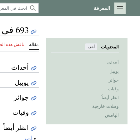
المعرفة
القائمة الرئيسية
693 في الأدب
مقالة
ناقش هذه ال
المحتويات
أخف
أحداث
أحداث
يوبيل
جوائز
يوبيل
وفيات
جوائز
انظر أيضاً
وصلات خارجية
وفيات
الهامش
انظر أيضاً
أدب