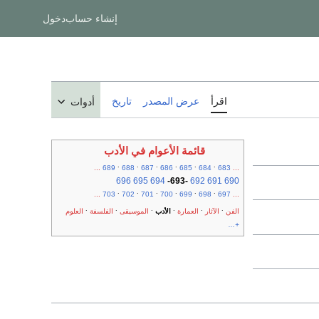
إنشاء حساب
دخول
اقرأ
عرض المصدر
تاريخ
أدوات
قائمة الأعوام في الأدب
.
.
.
.
.
.
...
689
688
687
686
685
684
683
...
696
695
694
-
693
-
692
691
690
.
.
.
.
.
.
...
703
702
701
700
699
698
697
...
.
.
.
.
.
.
الفن
الآثار
العمارة
الأدب
الموسيقى
الفلسفة
العلوم
+...