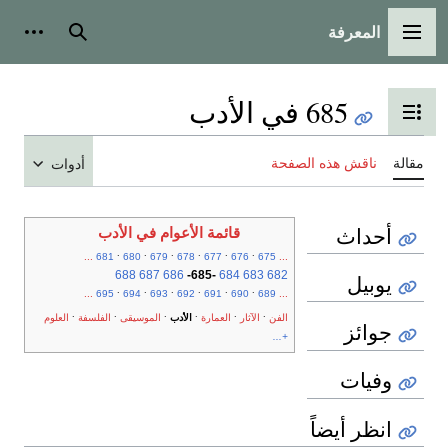
المعرفة
القائمة الرئيسية
بحث
أدوات
685 في الأدب
تبديل عرض جدول المحتويات
مقالة
ناقش هذه الصفحة
أدوات
أحداث
قائمة الأعوام في الأدب
.
.
.
.
.
.
...
681
680
679
678
677
676
675
...
688
687
686
-
685
-
684
683
682
يوبيل
.
.
.
.
.
.
...
695
694
693
692
691
690
689
...
.
.
.
.
.
.
الفن
الآثار
العمارة
الأدب
الموسيقى
الفلسفة
العلوم
جوائز
+...
وفيات
انظر أيضاً