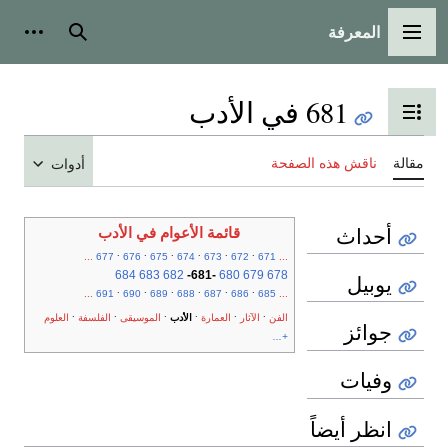
المعرفة
القائمة الرئيسية
بحث
أدوات
681 في الأدب
تبديل عرض جدول المحتويات
مقالة
ناقش هذه الصفحة
أدوات
أحداث
قائمة الأعوام في الأدب
.
.
.
.
.
.
...
677
676
675
674
673
672
671
...
684
683
682
-
681
-
680
679
678
يوبيل
.
.
.
.
.
.
...
691
690
689
688
687
686
685
...
.
.
.
.
.
.
الفن
الآثار
العمارة
الأدب
الموسيقى
الفلسفة
العلوم
جوائز
+...
وفيات
انظر أيضاً