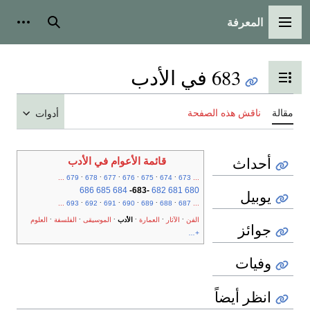
المعرفة
القائمة الرئيسية
بحث
أدوات
683 في الأدب
تبديل عرض جدول المحتويات
مقالة
ناقش هذه الصفحة
أدوات
أحداث
قائمة الأعوام في الأدب
.
.
.
.
.
.
...
679
678
677
676
675
674
673
...
686
685
684
-
683
-
682
681
680
يوبيل
.
.
.
.
.
.
...
693
692
691
690
689
688
687
...
.
.
.
.
.
.
الفن
الآثار
العمارة
الأدب
الموسيقى
الفلسفة
العلوم
جوائز
+...
وفيات
انظر أيضاً