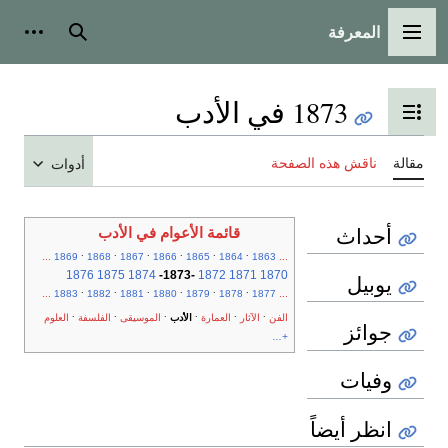
المعرفة
القائمة الرئيسية
بحث
أدوات
1873 في الأدب
تبديل عرض جدول المحتويات
مقالة
ناقش هذه الصفحة
أدوات
أحداث
قائمة الأعوام في الأدب
.
.
.
.
.
.
...
1869
1868
1867
1866
1865
1864
1863
...
1876
1875
1874
-
1873
-
1872
1871
1870
يوبيل
.
.
.
.
.
.
...
1883
1882
1881
1880
1879
1878
1877
...
.
.
.
.
.
.
الفن
الآثار
العمارة
الأدب
الموسيقى
الفلسفة
العلوم
جوائز
+...
وفيات
انظر أيضاً