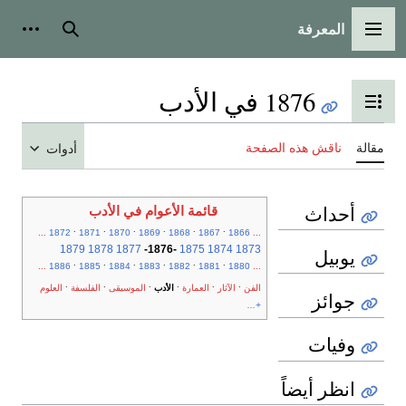
المعرفة
القائمة الرئيسية
بحث
أدوات
1876 في الأدب
تبديل عرض جدول المحتويات
مقالة
ناقش هذه الصفحة
أدوات
أحداث
قائمة الأعوام في الأدب
.
.
.
.
.
.
...
1872
1871
1870
1869
1868
1867
1866
...
1879
1878
1877
-
1876
-
1875
1874
1873
يوبيل
.
.
.
.
.
.
...
1886
1885
1884
1883
1882
1881
1880
...
.
.
.
.
.
.
الفن
الآثار
العمارة
الأدب
الموسيقى
الفلسفة
العلوم
جوائز
+...
وفيات
انظر أيضاً