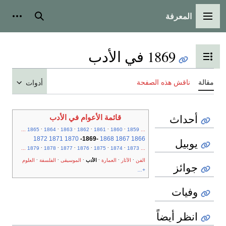
المعرفة
القائمة الرئيسية
بحث
أدوات
1869 في الأدب
تبديل عرض جدول المحتويات
مقالة
ناقش هذه الصفحة
أدوات
أحداث
قائمة الأعوام في الأدب
.
.
.
.
.
.
...
1865
1864
1863
1862
1861
1860
1859
...
1872
1871
1870
-
1869
-
1868
1867
1866
يوبيل
.
.
.
.
.
.
...
1879
1878
1877
1876
1875
1874
1873
...
.
.
.
.
.
.
الفن
الآثار
العمارة
الأدب
الموسيقى
الفلسفة
العلوم
جوائز
+...
وفيات
انظر أيضاً