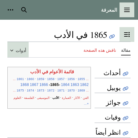
المعرفة
القائمة الرئيسية
بحث
أدوات
1865 في الأدب
تبديل عرض جدول المحتويات
مقالة
ناقش هذه الصفحة
أدوات
أحداث
قائمة الأعوام في الأدب
.
.
.
.
.
.
...
1861
1860
1859
1858
1857
1856
1855
...
1868
1867
1866
-
1865
-
1864
1863
1862
يوبيل
.
.
.
.
.
.
...
1875
1874
1873
1872
1871
1870
1869
...
.
.
.
.
.
.
الفن
الآثار
العمارة
الأدب
الموسيقى
الفلسفة
العلوم
جوائز
+...
وفيات
انظر أيضاً