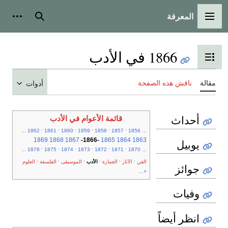
المعرفة
القائمة الرئيسية
بحث
أدوات
1866 في الأدب
تبديل عرض جدول المحتويات
مقالة
ناقش هذه الصفحة
أدوات
أحداث
قائمة الأعوام في الأدب
.
.
.
.
.
.
...
1862
1861
1860
1859
1858
1857
1856
...
1869
1868
1867
-
1866
-
1865
1864
1863
يوبيل
.
.
.
.
.
.
...
1876
1875
1874
1873
1872
1871
1870
...
.
.
.
.
.
.
الفن
الآثار
العمارة
الأدب
الموسيقى
الفلسفة
العلوم
جوائز
+...
وفيات
انظر أيضاً