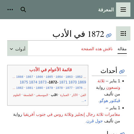
المعرفة
القائمة الرئيسية
بحث
أدوات
1872 في الأدب
تبديل عرض جدول المحتويات
مقالة
ناقش هذه الصفحة
أدوات
أحداث
قائمة الأعوام في الأدب
.
.
.
.
.
.
...
1868
1867
1866
1865
1864
1863
1862
...
1 يناير –
ثلاثة
1875
1874
1873
-
1872
-
1871
1870
1869
وتسعون
رواية
.
.
.
.
.
.
...
1882
1881
1880
1879
1878
1877
1876
...
من تأليف
.
.
.
.
.
.
الفن
الآثار
العمارة
الأدب
الموسيقى
الفلسفة
العلوم
ڤيكتور هوگو
.
+...
1 يناير –
مغامرات ثلاثة رجال إنجليز وثلاثة روس في جنوب أفريقيا
رواية
من تأليف
جول ڤرن
.
يوبيل