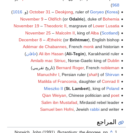
)
968
) (و.
Korea
(
Goryeo
, ruler of
Deokjong
–
October 31
1016
)
November 9
–
Oldřich
(or
Odalric
), duke of
Bohemia
November 19
–
Theodoric II
, margrave of
Lower Lusatia
November 25
–
Malcolm II
, king of
Alba
(
Scotland
)
December 8
–
Æthelric
(or
Brihtmær
), English bishop
Adémar de Chabannes
, French
monk
and historian
), Karakhanid ruler (
Ali-Tegin
(
Ali ibn Hasan
خاقان
)
Amlaíb mac Sitriuc
, Norse-Gaelic king of
Dublin
nobleman
, French
Bernard Roger
(تاريخ تقريبي)
Manuchihr I
, Persian ruler (
shah
) of
Shirvan
Matilda of Franconia
, daughter of
Conrad II
Mieszko II
(
St. Lambert
), king of
Poland
Qian Weiyan
, Chinese politician and
poet
Salim ibn Mustafad
, Mirdasid rebel leader
Samuel ben Hofni
, Jewish
rabbi
and writer
المراجع
Norwich, John (1991).
Byzantium: the Apogee
, pp.
^