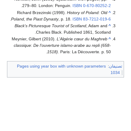
.
279–80. London: Penguin.
ISBN
0-670-80252-2
Richard Brzezinski (1998).
History of Poland: Old
^
.
Poland, the Piast Dynasty
, p. 18.
ISBN
83-7212-019-6
Black's Picturesque Tourist of Scotland
, Adam and
^
Charles Black. Published 1861, Scotland.
Meynier, Gilbert (2010).
L'Algérie cœur du Maghreb
^
classique: De l'ouverture islamo-arabe au repli (658-
1518)
. Paris: La Découverte. p. 50.
تصنيفان
:
Pages using year box with unknown parameters
1034