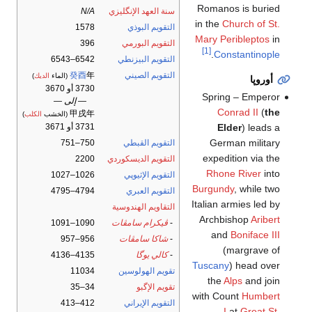
Romanos is buried
سنة العهد الإنگليزي
N/A
in the
Church of St.
التقويم البوذي
1578
Mary Peribleptos
in
التقويم البورمي
396
[1]
.
Constantinople
التقويم البيزنطي
6542–6543
التقويم الصيني
年
癸酉
(الماء
الديك
)
أوروپا
3730 أو 3670
Spring – Emperor
— إلى —
Conrad II
(
the
甲戌年
(الخشب
الكلب
)
Elder
) leads a
3731 أو 3671
German military
التقويم القبطي
750–751
expedition via the
التقويم الديسكوردي
2200
Rhone River
into
التقويم الإثيوپي
1026–1027
Burgundy
, while two
التقويم العبري
4794–4795
Italian armies led by
التقاويم الهندوسية
Archbishop
Aribert
-
ڤيكرام سامڤات
1090–1091
and
Boniface III
-
شاكا سامڤات
956–957
(margrave of
-
كالي يوگا
4135–4136
Tuscany
) head over
تقويم الهولوسين
11034
the
Alps
and join
تقويم الإگبو
34–35
with Count
Humbert
التقويم الإيراني
412–413
I
at
Great St.