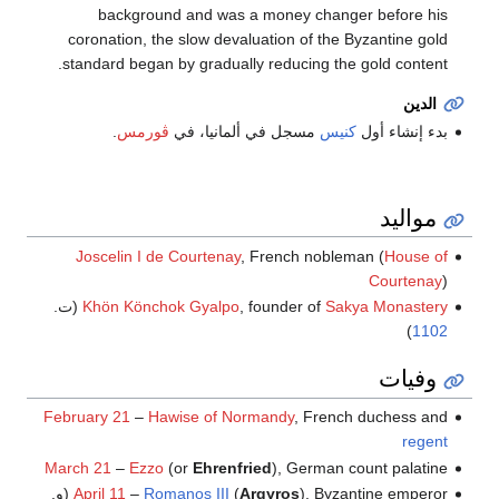
background and was a money changer before his
coronation, the slow devaluation of the Byzantine gold
standard began by gradually reducing the gold content.
الدين
بدء إنشاء أول
كنيس
مسجل في ألمانيا، في
ڤورمس
.
مواليد
Joscelin I de Courtenay
, French nobleman (
House of
Courtenay
)
Sakya Monastery
, founder of
Khön Könchok Gyalpo
(ت.
)
1102
وفيات
February 21
–
Hawise of Normandy
, French duchess and
regent
March 21
–
Ezzo
(or
Ehrenfried
), German count palatine
), Byzantine emperor (و.
Argyros
(
Romanos III
–
April 11