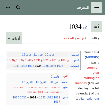
المعرفة
القائمة الرئيسية
بحث
أدوات
1034
تبديل عرض جدول المحتويات
مقالة
ناقش هذه الصفحة
أدوات
Year
1034
قرن 10
·
قرن 11
·
قرن 12
القرون
:
(
MXXXIV
)
ع1000
ع1010
ع1020
ع1030
ع1040
ع1050
ع1060
العقود
:
was a
1031
1032
1033
1034
1035
1036
1037
السنوات
:
common
year
الألفية 2
ألفية
:
starting on
القرن 10
–
القرن 11
–
القرن 12
قرون
:
Tuesday
(link will
عقود
:
عقد 1000
عقد 1010
عقد 1020
–
عقد 1030
–
display the full
عقد 1040
عقد 1050
عقد 1060
calendar) of the
1036
1035
–
1034
–
1033
1032
1031
سنين
:
.
Julian calendar
1037