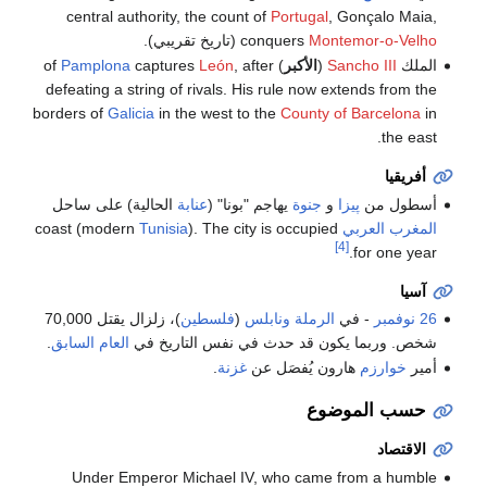
central authority, the count of
Portugal
, Gonçalo Maia,
Montemor-o-Velho
conquers
(تاريخ تقريبي).
الملك
Sancho III
(
الأكبر
) of
, after
León
captures
Pamplona
defeating a string of rivals. His rule now extends from the
borders of
Galicia
in the west to the
County of Barcelona
in
the east.
أفريقيا
أسطول من
پيزا
و
جنوة
يهاجم "بونا" (
عنابة
الحالية) على ساحل
المغرب العربي
coast (modern
). The city is occupied
Tunisia
[4]
for one year.
آسيا
26 نوفمبر
- في
الرملة
ونابلس
(
فلسطين
)، زلزال يقتل 70,000
شخص. وربما يكون قد حدث في نفس التاريخ في
العام السابق
.
أمير
خوارزم
هارون يُفصَل عن
غزنة
.
حسب الموضوع
الاقتصاد
Under Emperor Michael IV, who came from a humble