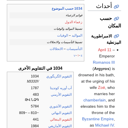
أحداث
1034 حسب الموضوع
قوائم الزعماء
حسب
زعماء الدول
المكان
تصنيفا المواليد والوفيات
المواليد
–
الوفيات
الامبراطورية
البيزنطية
تصنيفا التأسيسات والانحلالات
التأسيسات
–
الانحلالات
April 11
–
Emperor
v
t
e
Romanos III
1034 في التقاويم الأخرى
(
Argyros
) is
drowned in his bath,
التقويم الگريگوري
1034
at the urging of his
MXXXIV
wife
Zoë
, who
آب أوربه كونديتا
1787
marries her
التقويم الأرمني
483
chamberlain
, and
ԹՎ ՆՁԳ
elevates him to the
التقويم الآشوري
5784
throne of the
التقويم البهائي
−810 – −809
Byzantine Empire
,
التقويم البنغالي
441
as
Michael IV
.
التقويم الأمازيغي
1984