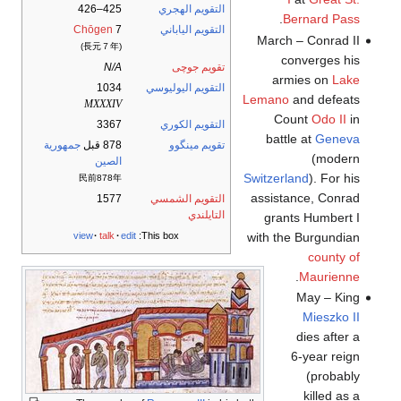
التقويم الهجري
425–426
.
Bernard Pass
التقويم الياباني
7
Chōgen
March – Conrad II
(長元７年)
converges his
تقويم جوچى
N/A
armies on
Lake
التقويم اليوليوسي
1034
Lemano
and defeats
MXXXIV
Count
Odo II
in
التقويم الكوري
3367
battle at
Geneva
تقويم مينگوو
878 قبل
جمهورية
(modern
الصين
Switzerland
). For his
民前878年
assistance, Conrad
التقويم الشمسي
1577
التايلندي
grants Humbert I
with the Burgundian
view
talk
edit
This box:
county of
.
Maurienne
May – King
Mieszko II
dies after a
6-year reign
(probably
killed as a