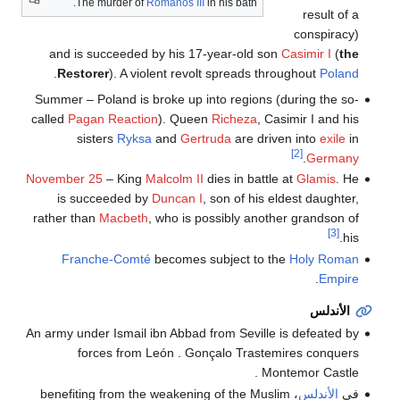
The murder of
Romanos III
in his bath.
result of a
conspiracy)
and is succeeded by his 17-year-old son
Casimir I
(
the
.
Restorer
). A violent revolt spreads throughout
Poland
Summer – Poland is broke up into regions (during the so-
called
Pagan Reaction
). Queen
Richeza
, Casimir I and his
sisters
Ryksa
and
Gertruda
are driven into
exile
in
[2]
.
Germany
November 25
– King
Malcolm II
dies in battle at
Glamis
. He
is succeeded by
Duncan I
, son of his eldest daughter,
rather than
Macbeth
, who is possibly another grandson of
[3]
his.
Franche-Comté
becomes subject to the
Holy Roman
.
Empire
الأندلس
An army under Ismail ibn Abbad from Seville is defeated by
forces from León . Gonçalo Trastemires conquers
Montemor Castle .
في
الأندلس
، benefiting from the weakening of the Muslim