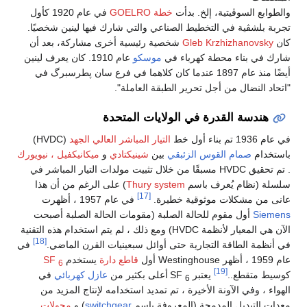
والطوابع السوڤيتية، إلخ. بدأت
خطة GOELRO
في عام 1920 كأول
تجربة بلشڤية في التخطيط الصناعي والتي شارك فيها لينين شخصيًا.
كان
Gleb Krzhizhanovsky
شخصية رئيسية أخرى مشاركة، بعد أن
شارك في بناء محطة كهرباء في
موسكو
عام 1910. كان يعرف لينين
أيضًا منذ عام 1897 عندما كان كلاهما في فرع سان پطرسبرگ في
"اتحاد النضال من أجل تحرير الطبقة العاملة".
هندسة القدرة في الولايات المتحدة
في عام 1936 تم بناء أول خط
التيار المباشر العالي الجهد
(HVDC)
باستخدام
صمام القوس الزئبقي
بين
شينيكتادي
و
ميكانيكفيل ، نيويورك
. تم تحقيق HVDC مسبقًا من خلال تثبيت مولدات التيار المباشر في
سلسلة (نظام يُعرف باسم
Thury system
) على الرغم من أن هذا
[17]
عانى من مشكلات موثوقية خطيرة.
في عام 1957 ، أظهرت
Siemens
أول مقوم للحالة الصلبة (مقومات الحالة الصلبة أصبحت
الآن هي المعيار لأنظمة HVDC) ومع ذلك ، لم يتم استخدام هذه التقنية
[18]
في أنظمة الطاقة التجارية حتى أوائل سبعينيات القرن الماضي.
في
عام 1959 ، أظهر Westinghouse أول
قاطع دارة
يستخدم
SF
6
[19]
كوسيط متقطع..
يعتبر SF
أعلى بكثير من
عازل كهربائي
في
6
الهواء ، وفي الآونة الأخيرة ، تم تمديد استخدامه لإنتاج المزيد من
معدات التبديل المدمجة (المعروفة باسم
switchgear
) و
محولات