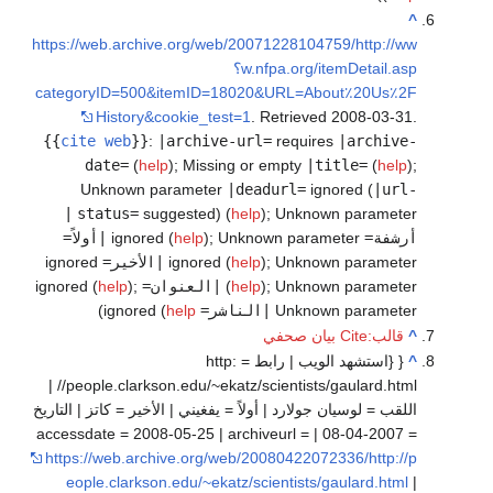
^
https://web.archive.org/web/20071228104759/http://ww
w.nfpa.org/itemDetail.asp؟
categoryID=500&itemID=18020&URL=About٪20Us٪2F
History&cookie_test=1
. Retrieved
2008-03-31
.
{{
cite web
}}
:
|archive-url=
requires
|archive-
date=
(
help
)
;
Missing or empty
|title=
(
help
)
;
Unknown parameter
|deadurl=
ignored (
|url-
|
status=
suggested) (
help
)
;
Unknown parameter
أرشفة=
ignored (
Unknown parameter
;
)
help
|أولاً=
Unknown parameter
;
)
help
ignored (
|الأخير=
ignored
Unknown parameter
;
)
help
(
|العنوان=
ignored (
;
)
help
Unknown parameter
|الناشر=
ignored (
help
)
^
قالب:Cite بيان صحفي
^
{ {استشهد الويب | رابط = http:
//people.clarkson.edu/~ekatz/scientists/gaulard.html |
اللقب = لوسيان جولارد | أولاً = يفغيني | الأخير = كاتز | التاريخ
= 2007-04-08 | accessdate = 2008-05-25 | archiveurl =
https://web.archive.org/web/20080422072336/http://p
eople.clarkson.edu/~ekatz/scientists/gaulard.html
|