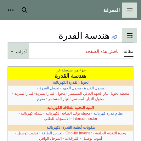
المعرفة
القائمة الرئيسية
بحث
أدوات
هندسة القدرة
تبديل عرض جدول المحتويات
مقالة
ناقش هذه الصفحة
أدوات
جزء من
سلسلة
عن
هندسة القدرة
تحويل القدرة الكهربائية
محول القدرة
محول الجهد
تحويل القدرة
محطة تحويل تيار الجهد العالي المستمر
محول التيار المتردد-التيار المتردد
محول التيار المستمر-التيار المستمر
مقوم
البنية التحتية للطاقة الكهربائية
نظام قدرة كهربائية
محطة توليد الطاقة الكهربائية
شبكة كهربائية
Interconnector
الاستجابة للطلب
مكونات أنظمة القدرة الكهربائية
وحدة التغذية الحلقية
Grid-tie inverter
تخزين الطاقة
قضيب توصيل
أنبوب توصيل
المُرحّلات
المرحل الواقي