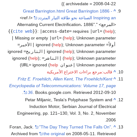
archivedate = 2008-04-22 }}
Great Barrington.html Great Barrington 1886 -
^
Inspiring an الصناعة نحو طاقة التيار المتردد
</ ref>
<المرجع>
"Alternating Current Electrification، 1886".
{{
cite web
}}
:
|access-date=
requires
|url=
(
help
)
;
|
Missing or empty
|url=
(
help
)
;
Unknown parameter
أولاً=
ignored (
Unknown parameter
;
)
help
|الأخير=
Unknown parameter
;
)
help
ignored (
|التاريخ=
ignored
Unknown parameter
;
)
help
(
|الناشر=
ignored (
;
)
help
Unknown parameter
|عنوان URL=
help
ignored (
)
^
قالب:مرجع براءات الاختراع الأمريكية
Fritz E. Froehlich, Allen Kent, The Froehlich/Kent
^
Encyclopedia of Telecommunications: Volume 17, page
.
36
. Books.google.com
. Retrieved
2012-09-10
Petar Miljanic, Tesla's Polyphase System and
^
Induction Motor, Serbian Journal of Electrical
Engineering, pp. 121–130, Vol. 3, No. 2, November
2006.
Foran, Jack.
"The Day They Turned The Falls On"
.
^
Archived from
the original
on 2008-05-11
. Retrieved