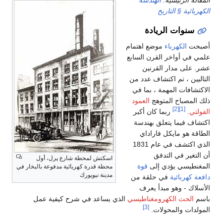
المقالة الرئيسية:
الهندسة
الكهربائية § التاريخ
سنوات الريادة
أصبحت
الكهرباء
موضع اهتمام
علمي في أواخر القرن السابع
عشر. على مدار القرنين
التاليين ، تم اكتشاف عدد من
الاكتشافات المهمة ، بما في
ذلك المصباح المتوهج
العمود
[2]
[1]
الفولتي
.
ربما كان أكبر
اكتشاف فيما يتعلق بهندسة
الطاقة هو مايكل فاراداي
الذي اكتشف في عام 1831
أن التغير في التدفق
اسكتش لمحطة شارع پرل، أول
المغنطيسي يؤدي إلى
قوة
محطة قدرة كهربائية مدفوعة بالبخار في
مدينة نيويورك
دافعة كهربائية
في حلقة من
الأسلاك - وهو مبدأ يعرف
باسم
الحث الكهرومغناطيسي
الذي يساعد في شرح كيفية عمل
[3]
المولدات والمحولات.