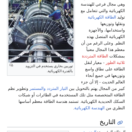
وهي مجال فرعي للهندسة
الكهربائية والتي تتعامل مع
توليد
الطاقة الكهربائية
ونقلها وتوزيعها
واستخدامها، والأجهزة
الكهربائية المتصل بهذه
النظم. وعلى الرغم من أن
معظم هذا المجال معنياً
بمشكلات
الطاقة المترددة
ثلاثية الطور
- معيار لنقل
توربين بخاري يستخدم في التزويد
الطاقة على نطاق واسع
بالقدرة الكهربائية.
وتوزيعها في جميع أنحاء
العالم الحديث - إلا أن جزء
كبير من المجال يهتم بالتحويل بين
التيار المتردد والمستمر
وتطوير نظم
الطاقة المتخصصة مثل تلك المستخدمة في الطائرات أو شبكات
السكك الحديدية الكهربائية. تستمد هندسة الطاقة معظم أساسها
النظري من
الهندسة الكهربائية
.
التاريخ