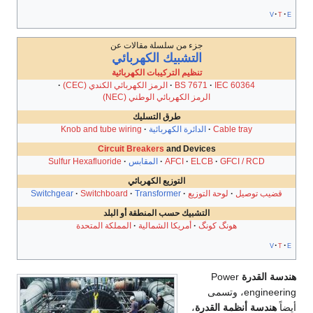
v
t
e
جزء من سلسلة مقالات عن
التشبيك الكهربائي
تنظيم التركيبات الكهربائية
IEC 60364
BS 7671
الرمز الكهربائي الكندي (CEC)
الرمز الكهربائي الوطني (NEC)
طرق التسليك
Cable tray
الدائرة الكهربائية
Knob and tube wiring
Circuit Breakers
and Devices
GFCI / RCD
ELCB
AFCI
المقابس
Sulfur Hexafluoride
التوزيع الكهربائي
قضيب توصيل
لوحة التوزيع
Transformer
Switchboard
Switchgear
التشبيك حسب المنطقة أو البلد
هونگ كونگ
أمريكا الشمالية
المملكة المتحدة
v
t
e
هندسة القدرة
Power
engineering، وتسمى
أيضاً
هندسة أنظمة القدرة
،