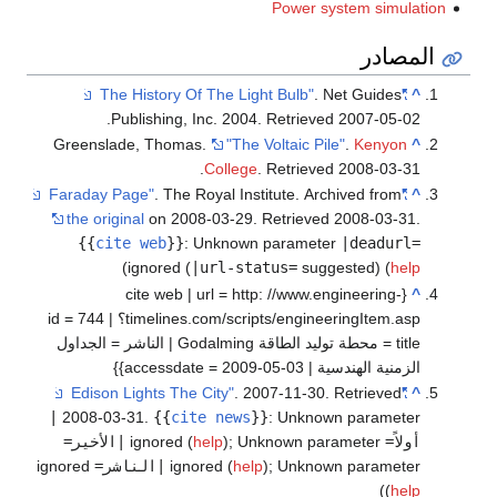
Power system simulation
المصادر
. Net Guides
"The History Of The Light Bulb"
^
.
Publishing, Inc. 2004
. Retrieved
2007-05-02
Greenslade, Thomas.
"The Voltaic Pile"
.
Kenyon
^
.
College
. Retrieved
2008-03-31
. The Royal Institute. Archived from
"Faraday Page"
^
the original
on 2008-03-29
. Retrieved
2008-03-31
.
{{
cite web
}}
:
Unknown parameter
|deadurl=
)
ignored (
|url-status=
suggested) (
help
{cite web | url = http: //www.engineering-
^
timelines.com/scripts/engineeringItem.asp؟ id = 744 |
title = محطة توليد الطاقة Godalming | الناشر = الجداول
الزمنية الهندسية | accessdate = 2009-05-03}}
. 2007-11-30
. Retrieved
"Edison Lights The City"
^
|
2008-03-31
.
{{
cite news
}}
:
Unknown parameter
أولاً=
ignored (
Unknown parameter
;
)
help
|الأخير=
Unknown parameter
;
)
help
ignored (
|الناشر=
ignored
)
(
help