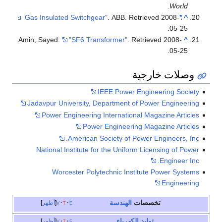
.
World
. ABB
. Retrieved
2008-
"Gas Insulated Switchgear"
^
.
05-25
Amin, Sayed.
"SF6 Transformer"
. Retrieved
2008-
^
.
05-25
وصلات خارجية
IEEE Power Engineering Society
Jadavpur University, Department of Power Engineering
Power Engineering International Magazine Articles
Power Engineering Magazine Articles
American Society of Power Engineers, Inc.
National Institute for the Uniform Licensing of Power
Engineer Inc.
Worcester Polytechnic Institute Power Systems
Engineering
تخصصات
الهندسة
e
t
v
أظهر
توليد الكهرباء
e
t
v
أظهر