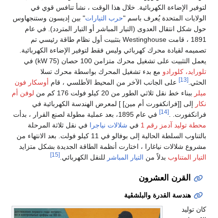
لتوفير الإضاءة الكهربائية. خلال هذا الوقت ، نشأ تنافس قوي في
الولايات المتحدة يُعرف باسم "
حرب التيارات
" بين إديسون وستنجهاوس
حول شكل انتقال العدوى (التيار المباشر أو التيار المتردد). في عام
1891 ، قامت Westinghouse بتثبيت أول نظام طاقة رئيسي تم
تصميمه لقيادة محرك كهربائي وليس فقط لتوفير الإضاءة الكهربائية.
يعمل التثبيت على تشغيل محرك متزامن 100 حصان (75 kW) في
تلورايد، كلورادو
مع بدء تشغيل المحرك بواسطة محرك تسلا
[13]
الحثي.
على الجانب الآخر من المحيط الأطلسي ، قام
أوسكار فون
ميلر
ببناء خط نقل ثلاثي الطور من 20 كيلو فولت 176 كم من
لوفن أم
نكار
إلى [[فرانكفورت أم مين] ] لمعرض الهندسة الكهربائية في
[14]
فرانكفورت. .
في عام 1895، بعد عملية مطولة لصنع القرار ، بدأت
محطة توليد آدمز رقم 1
في
شلالات نياجرا
في نقل ثلاثة المرحلة
بالتناوب السلطة الحالية إلى بوفالو في 11 كيلو فولت. بعد الانتهاء من
مشروع شلالات نياغارا ، اختارت أنظمة الطاقة الجديدة بشكل متزايد
[15]
التيار المتناوب
بدلاً من
التيار المباشر
للنقل الكهربائي.
القرن العشرون
هندسة القدرة والبلشڤية
كان توليد