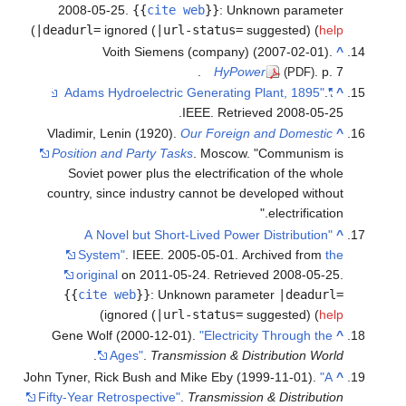
2008-05-25
.
{{
cite web
}}
:
Unknown parameter
)
|deadurl=
ignored (
|url-status=
suggested) (
help
Voith Siemens (company) (2007-02-01).
^
HyPower
. p. 7.
(PDF)
.
"Adams Hydroelectric Generating Plant, 1895"
^
.
IEEE
. Retrieved
2008-05-25
Vladimir, Lenin (1920).
Our Foreign and Domestic
^
Position and Party Tasks
. Moscow.
Communism is
Soviet power plus the electrification of the whole
country, since industry cannot be developed without
electrification.
"A Novel but Short-Lived Power Distribution
^
System"
. IEEE. 2005-05-01. Archived from
the
original
on 2011-05-24
. Retrieved
2008-05-25
.
{{
cite web
}}
:
Unknown parameter
|deadurl=
)
ignored (
|url-status=
suggested) (
help
Gene Wolf (2000-12-01).
"Electricity Through the
^
.
Ages"
.
Transmission & Distribution World
John Tyner, Rick Bush and Mike Eby (1999-11-01).
"A
^
Fifty-Year Retrospective"
.
Transmission & Distribution