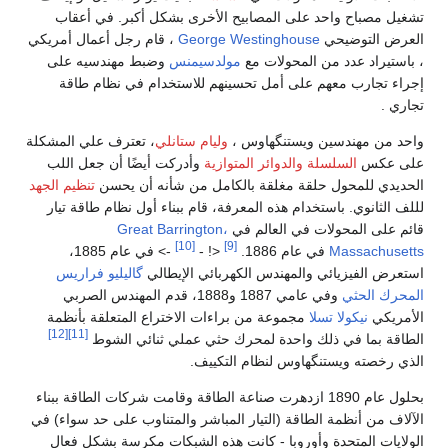
تشغيل مصباح واحد على المصابيح الأخرى بشكل أكبر. في أعقاب
العرض التوضيحي
George Westinghouse
، قام رجل أعمال أمريكي
، باستيراد عدد من المحولات مع
مولدسيمنس
وضبط مهندسيه على
إجراء تجارب معهم على أمل تحسينهم للاستخدام في نظام طاقة
تجاري .
واحد من مهندسين ويستنگهاوس ،
وليام ستانلي
، تعترف علي المشكلة
على عكس
السلسلة والدوائر المتوازية
وأدركت أيضًا أن جعل اللب
الحديدي للمحول حلقة مغلقة بالكامل من شأنه أن يحسن
تنظيم الجهد
لللف الثانوي. باستخدام هذه المعرفة، قام ببناء أول نظام طاقة تيار
قائم على المحولات في العالم في
Great Barrington،
[10]
[9]
Massachusetts
في عام 1886.
<! -
-> في عام 1885،
استعرض الفيزيائي والمهندس الكهربائي الإيطالي
گاليليو فراريس
المحرك الحثي
وفي عامي 1887 و1888، قدم المهندس الصربي
الأمريكي
نيكولا تسلا
مجموعة من براءات الاختراع المتعلقة بأنظمة
[12]
[11]
الطاقة بما في ذلك واحدة لمحرك حثي عملي ثنائي الشوط
الذي رخصته ويستنگهاوس لنظام التكييف.
بحلول عام 1890 ازدهرت صناعة الطاقة وقامت شركات الطاقة ببناء
الآلاف من أنظمة الطاقة (التيار المباشر والمتناوب على حد سواء) في
الولايات المتحدة وأوروبا - كانت هذه الشبكات مكرسة بشكل فعال