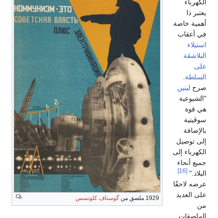
الكهرباء
يعتبر ذا
أهمية خاصة
في أعقاب
استيلاء
البلاشڤة
على
السلطة
.
صرح
لينين
"الشيوعية
هي قوة
سوڤيتية
بالإضافة
إلى توصيل
الكهرباء إلى
جميع أنحاء
[16]
البلاد."
عرضه لاحقًا
على العديد
1929 ملصق من
گوستاف كلوتسس
من
الملصقات