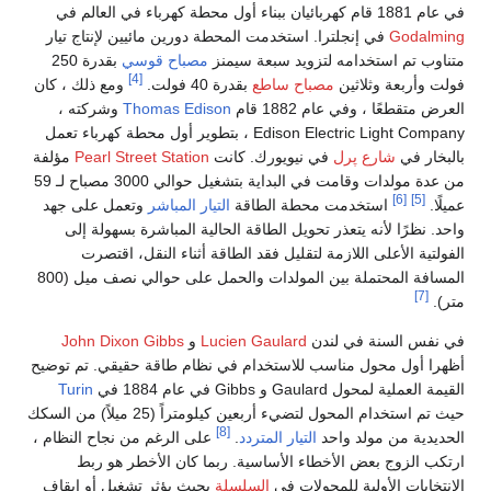
في عام 1881 قام كهربائيان ببناء أول محطة كهرباء في العالم في
Godalming
في إنجلترا. استخدمت المحطة دورين مائيين لإنتاج تيار
متناوب تم استخدامه لتزويد سبعة سيمنز
مصباح قوسي
بقدرة 250
[4]
فولت وأربعة وثلاثين
مصباح ساطع
بقدرة 40 فولت.
ومع ذلك ، كان
العرض متقطعًا ، وفي عام 1882 قام
Thomas Edison
وشركته ،
Edison Electric Light Company ، بتطوير أول محطة كهرباء تعمل
بالبخار في
شارع پرل
في نيويورك. كانت
Pearl Street Station
مؤلفة
من عدة مولدات وقامت في البداية بتشغيل حوالي 3000 مصباح لـ 59
[6]
[5]
عميلًا.
استخدمت محطة الطاقة
التيار المباشر
وتعمل على جهد
واحد. نظرًا لأنه يتعذر تحويل الطاقة الحالية المباشرة بسهولة إلى
الفولتية الأعلى اللازمة لتقليل فقد الطاقة أثناء النقل، اقتصرت
المسافة المحتملة بين المولدات والحمل على حوالي نصف ميل (800
[7]
متر).
في نفس السنة في لندن
Lucien Gaulard
و
John Dixon Gibbs
أظهرا أول محول مناسب للاستخدام في نظام طاقة حقيقي. تم توضيح
القيمة العملية لمحول Gaulard و Gibbs في عام 1884 في
Turin
حيث تم استخدام المحول لتضيء أربعين كيلومتراً (25 ميلاً) من السكك
[8]
الحديدية من مولد واحد
التيار المتردد
.
على الرغم من نجاح النظام ،
ارتكب الزوج بعض الأخطاء الأساسية. ربما كان الأخطر هو ربط
الانتخابات الأولية للمحولات في
السلسلة
بحيث يؤثر تشغيل أو إيقاف