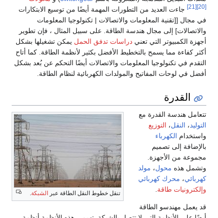
[21]
[20]
جاءت العديد من التطورات المهمة أيضًا من توسيع الابتكارات
في مجال [[تقنية المعلومات والاتصالات | تكنولوجيا المعلومات
والاتصالات] إلى مجال هندسة الطاقة. على سبيل المثال ، فإن تطوير
أجهزة الكمبيوتر التي تعني
دراسات تدفق الحمل
يمكن تشغيلها بشكل
أكثر كفاءة مما يسمح بالتخطيط الأفضل بكثير لأنظمة الطاقة. كما أتاح
التقدم في تكنولوجيا المعلومات والاتصالات أيضًا التحكم عن بُعد بشكل
أفضل في لوحات المفاتيح والمولدات الكهربائية لنظام الطاقة.
القدرة
تتعامل هندسة القدرة مع
التوليد
،
النقل
،
التوزيع
واستخدام
الكهرباء
بالإضافة إلى تصميم
مجموعة من الأجهزة.
وتشمل هذه
محول
،
مولد
كهربائي
،
محرك كهربائي
وإلكترونيات طاقة
.
تنقل خطوط النقل الطاقة عبر
الشبكة
.
قد يعمل مهندسو الطاقة
أيضًا على الأنظمة التي لا تتصل بالشبكة. تسمى هذه الأنظمة أنظمة