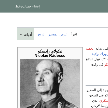
إنشاء حساب
دخول
اقرأ
عرض المصدر
تاريخ
أدوات
بل بداية
الحقبة
نيكولاي رادسكو
ويورك
بولاية
Nicolae Rădescu
) قبيل اندلاع
كو
في وقت
جة إلى السفير
سكو في السجن
عسكري
الذي