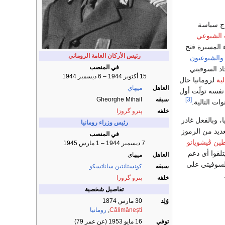
الشيوعي
ء المسيرة فتح
رئيس الأركان العامة الروماني
والشيوعيون
في المنصب
اد السوفيتي
15 أكتوبر 1944 – 6 ديسمبر 1944
لية
لرومانيا حال
العاهل
ميهاي
في 1 مارس 1945، وفي 6 مارس من العام نفسه تولّت أول
سبقه
Gheorghe Mihail
[3]
ت التالية.
خلفه
پترو گروزا
، وبالفعل غادر
رئيس وزراء رومانيا
ديد من الرموز
في المنصب
ين ڤيشويانو
7 ديسمبر 1944 – 1 مارس 1945
تلقوا أي دعم
العاهل
ميهاي
السوفيتي على
سبقه
كونستانتين ساناتسكو
خلفه
پترو گروزا
تفاصيل شخصية
وُلِد
30 مارس 1874
Călimănești
,
رومانيا
توفي
16 مايو 1953 (عن عمر 79)