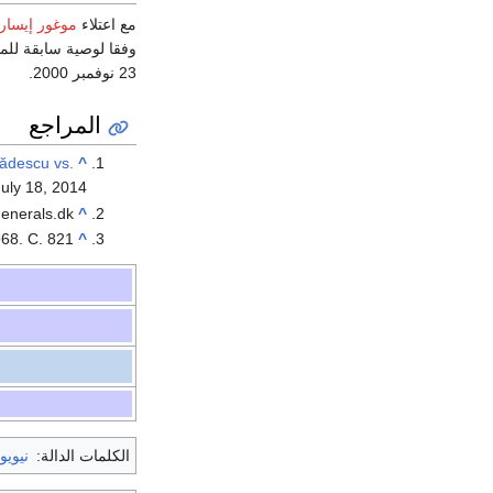
مع اعتلاء
موغور إيسار
وفقا لوصية سابقة لل
23 نوفمبر 2000.
المراجع
 Rădescu vs.
^
July 18,
2014
enerals.dk
^
68. С. 821
^
الكلمات الدالة:
نيوي