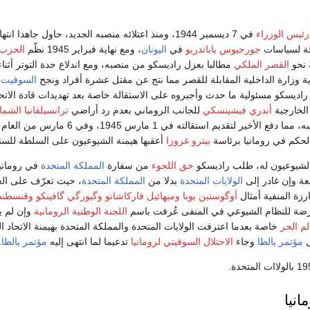
رئيس الوزراء
في 7 ديسمبر 1944، ومنذ اعتلائه منصبه الجديد، حاول جاهدا انتهاج سياسة
ة لسياسات
جورجيوس باباندريو
في
اليونان
، ومع نهاية فبراير 1945 نظّم
الحزب 
 نحو
القصر الملكي
مطالبا بعزل راديسكو من منصبه، ومع اندلاع حدة التوتر أثنا
ية وزارة الداخلية المقابلة للقصر مما نتج عن مقتل عشرة أفراد ونجح
السوفيت
راديسكو مسئولية ما حدث وأجبروه على الاستقالة خاصة بعد تهديدات قادة الاتح
الخارجية
أندري فيشينسكي
للجانب الروماني بعدم رد أراضي
ترانسيلفانيا الشما
بقاء راديسكو في منصبه، مما دفع الأخير لتقديم استقالته 
الحكم في رومانيا برئاسة
بيترو غروزا
أعقبها هيمنة الشيوعيون على السلطة للسنوا
الشيوعيون له، طلب راديسكو
حق اللجوء
من سفارة
المملكة المتحدة
في رومانيا
جعة وإن غادر إلى
الولايات المتحدة
بدلا من
المملكة المتحدة
، حيث تعرّف على الع
ارزة المنفية أمثال
أوگوستين بوبا
وميهائيل فاركاشانو
وگيورگي گافينكو
وقنسطنط
ارضة للنظام الشيوعي في المنفى عُرفت باسم
اللجنة الوطنية الرومانية
وإن لم ي
لم الحر
خاصة بعدما اعترفت الولايات المتحدة والمملكة المتحدة بهيمنة الاتحاد 
ل
مؤتمر يالطا
وجاء
الاحتلال السوفيتي لرومانيا
تدعيما لما انتهى إليه
مؤتمر يالطا
.
انيا