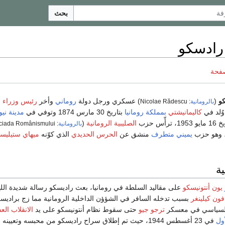
بحث
 رادسكو
صفحة
و
(
) عسكري ورجل دولة
روماني
وأخر
رئيس وزراء
ق
بالرومانية
: Nicolae Rădescu
وُلد في
كاليمانيشتي
بمملكة رومانيا
بتاريخ 30 مارس 1874 وتوفي في
مدينة ني
1، ترأّس حزب
الصليبية الرومانية
(
بالرومانية
: Cruciada Românismului
 وهو حزب
يميني متطرف
منشق عن
الحرس الحديدي
الذي كوّنه
ميهاي ستيليس
ية
يون أنتونيسكو
على مقاليد السلطة في رومانيا، بعث راديسكو رسالة شديدة الله
فون كيلينغر
بسبب تدخله السافر في الشؤؤن الداخلية الرومانية مما زج برادي
 السياسي في معسكر
ترجو جيو
حتى سقوط نظام أنتونيسكو على يد
الانقلاب ال
أول
في 23 أغسطس 1944، حيث تم إطلاق سراح راديسكو من محبسه وتعيينه رئيسا لأركان