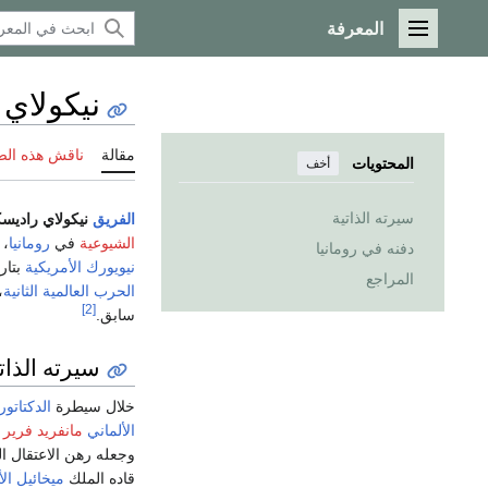
المعرفة
القائمة الرئيسية
نيكولاي
مقالة
ناقش هذه ال
المحتويات
أخف
سيرته الذاتية
الفريق
نيكولاي راديسك
الشيوعية
في
رومانيا
، 
دفنه في رومانيا
نيويورك
الأمريكية
بتاريخ 16 مايو 953
المراجع
الحرب العالمية الثانية
،
[2]
سابق.
سيرته الذات
خلال سيطرة
الدكتاتور
الألماني
مانفريد فرير 
وجعله رهن الاعتقال
قاده الملك
ميخائيل ال