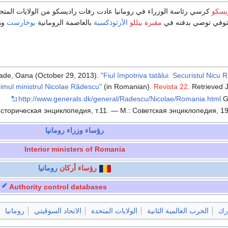
يسكو
متوفي توصي بدفنه في
مقبرة بيللو
الأرثوذكسية
بالعاصمة الرومانية
بوخارست
وه
ade, Oana (October 29, 2013).
"Fiul împotriva tatălui. Securistul Nicu
rimul ministrul Nicolae Rădescu"
(in Romanian).
Revista 22
. Retrieved
http://www.generals.dk/general/Radescu/Nicolae/Romania.html
G
сторическая энциклопедия, т.11. — М.: Советская энциклопедия, 19
رؤساء وزراء
رومانيا
Interior ministers of Romania
رؤساء أركان
رومانيا
Authority control databases
ورك
الحرب العالمية الثانية
الولايات المتحدة
الاتحاد السوڤيتي
رومانيا