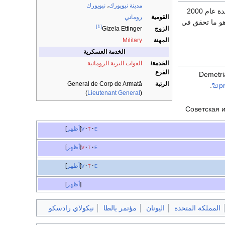
مدينة نيويورك
،
نيويورك
كرسي رئاسة الوزراء في رومانيا عادت رفات راديسكو من الولايات المتحدة عام 2000
القومية
روماني
و ما تحقق في
[1]
الزوج
Gizela Ettinger
المهنة
Military
الخدمة العسكرية
الخدمة/
القوات البرية الرومانية
الفرع
Demetri
الرتبة
General de Corp de Armată
.
p
(
Lieutenant General
)
Советская и
e
t
v
أظهر
e
t
v
أظهر
e
t
v
أظهر
أظهر
المملكة المتحدة
اليونان
مؤتمر يالطا
نيكولاي رادسكو