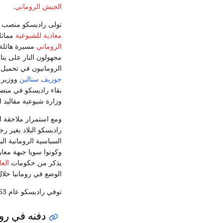
الجيش الروماني
.
تولى راديسكو منصب
معادية للشيوعية
مماثل
الروماني
مسيرة هائلة
مجهولون النار على بنا
الرومانيون في تحميل 
جوزيف ستالين
ووزير 
وزارة شيوعية مقاليد 
ومع استمرار ملاحقة 
راديسكو البلاد بغير ر
السياسية الرومانية الب
وكونوا سويا جبهة مع
يذكر من حكومات
العا
الوضع في رومانيا خلا
توفي راديسكو عام 1953 بالولاات المتحدة.
دفنه في روم