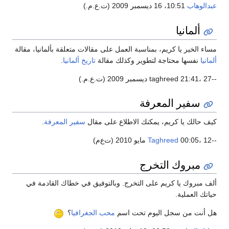
دالوهاب
10:51، 16 ديسمبر 2009 (ت.ع.م.)
ألمانيا
اء الخير يا كريم، بمناسبة العمل على مقالات متعلقة بألمانيا، مقالة
مانيا
نفسها محتاجة لتطوير وكذلك مقالة
تاريخ ألمانيا
.
.م.)
سفير المعرفة
ف حالك يا كريم، يمكنك الاطلاع على مقال
سفير المعرفة
.
00:05، 12 مايو 2010 (ت‌ع‌م)
Taghreed
مبروك التخرج
ف مبروك يا كريم على التخرج. وبالتوفيق في خطاك القادمة في
اتك العملية.
 أنت من سجل اليوم تحت اسم
محب الجغرافيا
؟