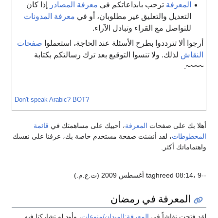
المعرفة
ترحب بابداعاتكم في
معرفة المصادر
إذا كان
التعديل والتعليق غير مطلوبان، أو في
معرفة المدونات
للتواصل مع القراء وتبادل الآراء.
رجوا ألا تترددوا بطرح الأسئلة عند الحاجة، استعملوا
صفحات
لنقاش
لذلك. ولا تنسوا التوقيع بعد ترك رسالتكم بكتابة
.
~~~
Don't speak Arabic?
BOT?
لا بك على صفحات
المعرفة
، أحييك على مساهمتك في
قائمة
مخطوطات
، لقد أنشئت صفحة مستخدم خاصة بك، عرفنا على نفسك
هتماماتك أكثر.
م.)
المعرفة في رمضان
د فتحت نقاشاً في
المعرفة:الميدان/منوعات
، وأود لو تشاركنا فيه.