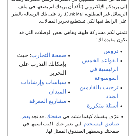
لى بريدكم الإلكتروني (تأكد أن بريدك لم يضعها في ملف
لرسائل غير المطلوبة
). رد على تلك الرسالة بالنقر
Junk Mail
لى الرابط فيها لكي تستطيع تحرير المقالات.
تمنى لكم مشاركة طيبة. وهاهي بعض الوصلات التي قد
كون مفيدة لك:
دروس
صفحة التجارب
: حيث
القواعد الخمس
بإمكانك التدرب على
الرئيسية في
التحرير
الموسوعة
سياسات وإرشادات
ترحيب بالقادمين
الميدان
الجدد
مشاريع المعرفة
أسئلة متكررة
عرّف بنفسك كيفما شئت في
صفحتك
. قد تجد
بعض
صناديق المستخدم
التي تعبر عنك. اكتب اسمها في
صفحتك وسيظهر الصندوق الممثل لها.