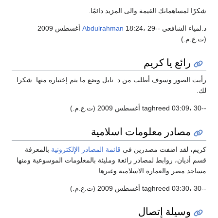
رًا لمساهماتك القيمة والى المزيد دائمًا.
لمياء الشافعي --
Abdulrahman
18:24، 29 أغسطس 2009
.ع.م.)
رائع يا كريم
يت الصور وسوف أطلب من د. نايل وضع ما يتم إختياره منها. شكرا
.
.م.)
مصادر معلومات اسلامية
يم، لقد اضفت مصدرين في
قائمة المصادر الإلكترونية
بالمعرفة
م أديان، روابط لمصادر رائعة ومليئة بالمعلومات الموسوعية ومنها
اجد مصر والعمارة الاسلامية وغيرها.
.م.)
وسيلة إتصال