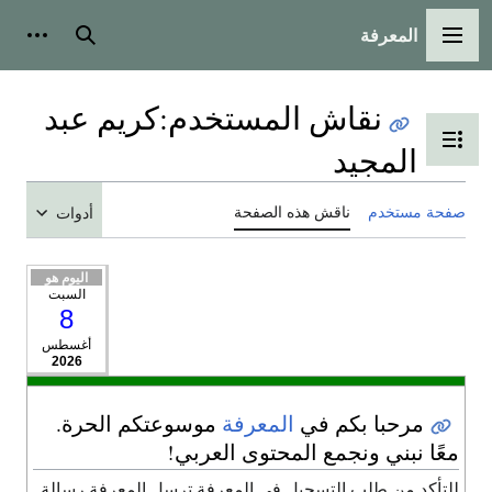
المعرفة
القائمة الرئيسية
بحث
أدوات شخص
نقاش المستخدم
:
كريم عبد
تبديل عرض جدول المحتويات
المجيد
حة مستخدم
ناقش هذه الصفحة
أدوات
اليوم هو
السبت
8
أغسطس
2026
مرحبا بكم في
المعرفة
موسوعتكم الحرة.
عًا نبني ونجمع المحتوى العربي!
لتأكد من طلب التسجيل في المعرفة ترسل المعرفة رسالة