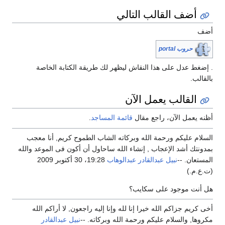
أضف القالب التالي
ضف
حروب portal
إضغط عدل على هذا النقاش ليظهر لك طريقة الكتابة الخاصة
لقالب.
القالب يعمل الآن
نه يعمل الآن، راجع مقال
قائمة المساجد
.
سلام عليكم ورحمة الله وبركاته الشاب الطموح كريم, أنا معجب
دونتك أشد الإعجاب , إنشاء الله ساحاول أن أكون فى الموعد والله
مستعان. --
نبيل عبدالقادر عبدالوهاب
19:28، 30 أكتوبر 2009
.ع.م.)
 أنت موجود على سكايب؟
ى كريم جزاكم الله خيرا إنا لله وإنا إليه راجعون, لا أراكم الله
روها, والسلام عليكم ورحمة الله وبركاته. --
نبيل عبدالقادر