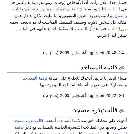
يل جدا ، لكن رأيت أن الأشخاص (وفيات ومواليد)، عددهم كثير جدا
ي
القالب
، لذلك وضعت لك
تصنيف:مواليد رمضان
،
وتصنيف:وفيات
ضان
، وقمت بتعريف هذين التصنيفين، ما عليك إلا ان تدخل على
الة كل شخص ذكرته وتضيف التصنيف المناسب له ثم تحذف إسمه
 القالب، فيما عد
آل البيت
مثلا، يمكننا الابقاء عليهم في القالب.
را لك يا كريم.
.م.)
قائمة المساجد
اء الخير يا كريم، أدعوك للاطلاع على مقالة
قائمة المساجد
،
لمشاركة في تعريب أسماء المساجد الموجودة بها.
.م.)
قالب:بذرة مسجد
ييك على نشاطك في مقالات
المساجد
، أنشئت
قالب:بذرة مسجد
،
كن وضعها في المقالات القصيرة الخاصة بالمساجد مع ذكر
قائمة
مساجد
والتصنيف حسب كل بلد موجود به المسجد. شكرا لك يا كريم.