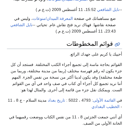
نايل الشافعي
15:52، 11 أغسطس 2009 (ت.ع.م.)
ضع مساهماتك في صفحة
المعرفة:الميدان/منوعات
، وليس في
صفحة نقاشها. فهناك نريد فتح نقاش عام. تحياتي --
نايل الشافعي
23:43، 11 أغسطس 2009 (ت.ع.م.)
قوائم المخطوطات
ييك يا كريم على جهدك الرائع.
قوائم بحاجة ماسة إلى تجميع أجزاء الكتب المختلفة. فستجد أن كل
ء يكون له رقم فهرسة مختلف (ربما من مدينة مختلفة، وربما من
عة مختلفة) وقد يكون لدينا أكثر من نسخة من نفس الجزء. المهم
نا نريد تجميع كل أجزاء أي كتاب في صف واحد في أي من القوائم
ست. ويمكنك نقل جزء من قائمة إلى أخرى. والمثال لهذا هو:
ي
القائمة الأولى
: 4793 ، 5022 :
تاريخ بغداد
مدينة السلام - ج 8 ، 11
الخطيب البغدادي
أي أنني جمعت الجزئين 8 ، 11 من نفس الكتاب ووضعت رقميهما في
خانة الأولى من الصف.