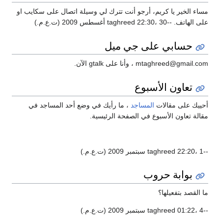
اء الخير يا كريم، أرجو أنت تترك لي وسيلة اتصال على سكايب او
هاتف. --taghreed 22:30، 30 أغسطس 2009 (ت.ع.م.)
حسابي على جي ميل
mtaghreed@gmail. ، وأنا على gtalk الآن.
تعاون الأسبوع
ييك على مقالات
المساجد
، ما رأيك في وضع أحد المساجد في
الة تعاون الأسبوع في الصفحة الرئيسية.
.م.)
بوابة حروب
 القصد بتفعيلها؟
.م.)