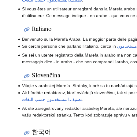
Si vous êtes un utilisateur enregistré dans la Marefa arab
d'utilisateur. Ce message indique - en arabe - que vous ne c
Italiano
Benvenuto sulla Marefa Araba. La maggior parte delle pagin
Se cerchi persone che parlano l'italiano, cerca in
Se sei un utente registrato della Marefa in arabo ma non ca
messaggio dice - in arabo - che non comprendi l'arabo, così 
Slovenčina
Vitajte v arabskej Marefa. Stránky, ktoré sa tu nachádzajú 
Ak hľadáte redaktorov, ktorí ovládajú slovenčinu, tak si po
.
تصنيف:المستخدمون حسب اللغات
Ak ste zaregistrovaný redaktor arabskej Marefa, ale neroz
vašu redaktorskú stránku. Tento kód zobrazuje správu v ara
한국어