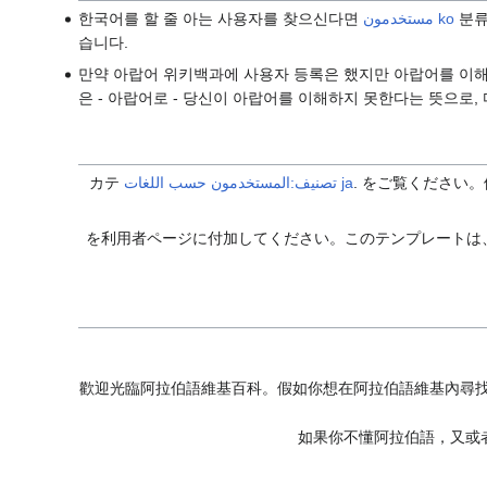
분류
مستخدمون ko
한국어를 할 줄 아는 사용자를 찾으신다면
습니다.
만약 아랍어 위키백과에 사용자 등록은 했지만 아랍어를 이
은 - 아랍어로 - 당신이 아랍어를 이해하지 못한다는 뜻으로,
. をご覧ください
تصنيف:المستخدمون حسب اللغات
カテ
を利用者ページに付加してください。このテンプレートは
歡迎光臨阿拉伯語維基百科。假如你想在阿拉伯語維基內尋
如果你不懂阿拉伯語，又或