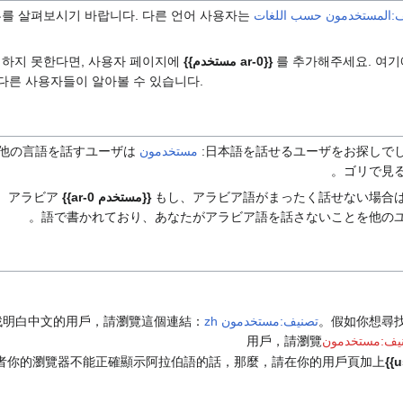
:المستخدمون حسب اللغات
를 살펴보시기 바랍니다. 다른 언어 사용자는
를 추가해주세요. 여기
{{مستخدم ar-0}}
해하지 못한다면, 사용자 페이지에
 다른 사용자들이 알아볼 수 있습니다.
日本語を話せるユーザをお探しでし
مستخدمون ja
。他の言語を話すユーザは
ゴリで見る
もし、アラビア語がまったく話せない場合
{{مستخدم ar-0}}
、アラビア
語で書かれており、あなたがアラビア語を話さないことを他のユ
。假如你想尋
تصنيف:مستخدمون zh
找明白中文的用戶，請瀏覽這個連結：
يف:مستخدمون
用戶，請瀏覽
者你的瀏覽器不能正確顯示阿拉伯語的話，那麼，請在你的用戶頁加上
{{u