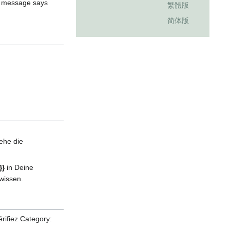
s message says
繁體版
简体版
ehe die
in Deine
{{مس
wissen.
érifiez Category: