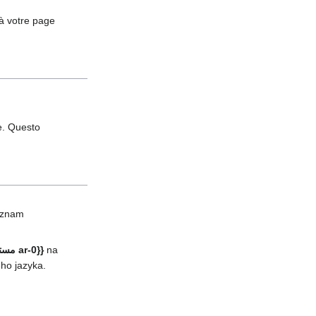
à votre page
e. Questo
zoznam
na
{{مستخدم ar-0}}
ého jazyka.