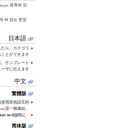
분류에 있
تصنيف
에 써 있는 문장
日本語
たら、カテゴリ:
ことができます。
は、テンプレート
ーザに伝えます。
中文
繁體版
找使用其他語言的
這一個連結。
تصن
ser ar-0}}
標記。
简体版