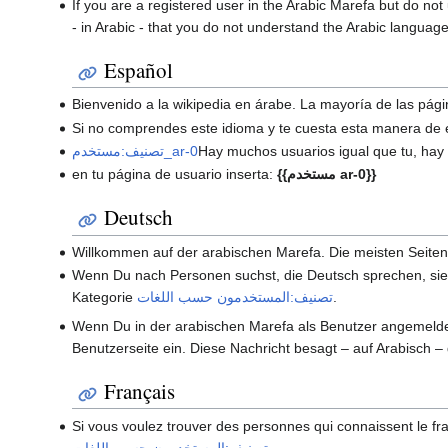
If you are a registered user in the Arabic Marefa but do no
- in Arabic - that you do not understand the Arabic language
Español
Bienvenido a la wikipedia en árabe. La mayoría de las pági
Si no comprendes este idioma y te cuesta esta manera de e
Hay muchos usuarios igual que tu, hay 
تصنيف:مستخدم_ar-0
{{مستخدم ar-0}}
en tu página de usuario inserta:
Deutsch
Willkommen auf der arabischen Marefa. Die meisten Seiten 
Wenn Du nach Personen suchst, die Deutsch sprechen, sie
.
تصنيف:المستخدمون حسب اللغات
Kategorie
Wenn Du in der arabischen Marefa als Benutzer angemeldet b
Benutzerseite ein. Diese Nachricht besagt – auf Arabisch 
Français
Si vous voulez trouver des personnes qui connaissent le f
.
تصنيف:المستخدمون حسب اللغات