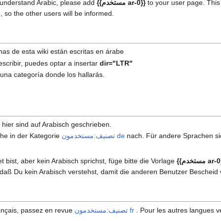
to your user page. Thi
{{مستخدم ar-0}}
t understand Arabic, please add
, so the other users will be informed.
nas de esta wiki están escritas en árabe
scribir, puedes optar a insertar
dir="LTR"
una categoría donde los hallarás.
hier sind auf Arabisch geschrieben.
nach. Für andere Sprachen si
تصنيف:مستخدمون de
he in der Kategorie
تخدم ar-0}}
ist, aber kein Arabisch sprichst, füge bitte die Vorlage
– daß Du kein Arabisch verstehst, damit die anderen Benutzer Bescheid 
. Pour les autres langues v
تصنيف:مستخدمون fr
rançais, passez en revue