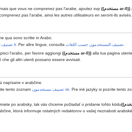
{{مستخدم ar-0}}
e mais que vous ne comprenez pas l'arabe, ajoutez svp
omprenez pas l'arabe, ainsi les autres utilisateurs en seront-ils avisés.
e qua sono scritte in Arabo.
.
تصنيف:المستخدمون حسب اللغات
. Per altre lingue, consulta
تصنيف:مستخدمون it
alla tua pagina utent
{{مستخدم ar-0}}
pisci l'arabo, per favore aggiungi
che gli altri utenti possano essere avvisati.
sú napísane v arabčine.
. Pre iné jazyky si pozrite tento 
تصنيف:مستخدمون sk
zrite tento zoznam
umiete po arabsky, tak vás chceme požiadať o pridanie tohto kódu
bčine, ktorá informuje ostatných redaktorov o vašej neznalosti arabsk