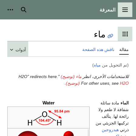
المعرفة
القائمة الرئيسية
بحث
أدوات
ماء
تبديل عرض جدول المحتويات
مقالة
ناقش هذه الصفحة
أدوات
(تم التحويل من
مياه
)
للاستخدامات الأخرى، انظر
ماء (توضيح)
"H2O" redirects here.
H2O (توضيح)
For other uses, see
.
Water
الماء
مادة سائلة
شفافة لا طعم ولا
رائحة لها. يتألف
تركيبها الجزيئي من
ذرتي
هيدروجين