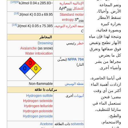
[18]
[9]
الإنتالپية المعيارية
−285.83 ± 0.04 kJ/mol
وتعم المجاعة
o
للتشكل
Δ
H
f
298
الأرض. وأحيانًا،
[18]
Standard molar
69.95 ± 0.03 J/(mol·K)
تسقط الأمطار
o
entropy
S
298
بغزارة كبيرة
[18]
سعة الحرارة النوعية
،
75.385 ± 0.05 J/(mol·K)
وبصورة فجائية،
C
ونتيجة لهذا فإن مياه
المخاطر
الأنهار تطفح وتفيض
خطر
رئيسي
Drowning
Avalanche
(as snow)
فوق ضفافها وتغرق
Water intoxication
كل ما يعترض
NFPA 704
(معيـَّن
مجراها من بشر
0
النار)
0
0
وأشياء أخرى.
في أيامنا الحاضرة،
نقطة الوميض
Non-flammable
ازدادت أهمية الماء
مركبات ذا علاقة
أكثر من أي وقت
أنيونات
أخرى
Hydrogen sulfide
مضى؛ فنحن
Hydrogen selenide
نستعمل الماء في
Hydrogen telluride
منازلنا للتنظيف،
Hydrogen polonide
والطبخ،
Hydrogen peroxide
والاستحمام،
solvents
ذات العلاقة
Acetone