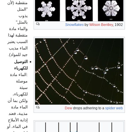
متقطبة (لأن
"المثل
يذوب
بالمثل"
Snowflakes
by
Wilson Bentley
, 1902
والماء مادة
متقطبة لهذا
السبب يعتبر
الماء مذيب
جيد للمواد).
التوصيل
للكهرباء
:الماء مادة
موصلة
سيئة
للكهرباء،
ولكن بما أن
الماء مادة
Dew
drops adhering to a
spider web
مذيبة، فعند
إذابة الأملاح
في الماء، أو