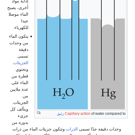
إذابة مواد
أخرى، يصبح
الماء موصلا
جيدا
للكهرباء.
يتكون الماء
من وحدات
دقيقة
تسمى
الجزيئات
.
وتحتوي
قطرة من
الماء على
عدة ملايين
من
الجزيئات.
ويتألف كل
of water compared to
Capillary action
زئبق
جزيء
بدوره من
وحدات دقيقة جدًا تسمى
الذرات
وتتكون جزيئات الماء من ذرات