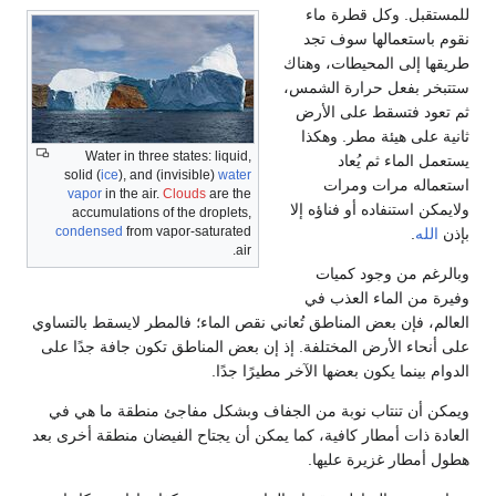
للمستقبل. وكل قطرة ماء
نقوم باستعمالها سوف تجد
طريقها إلى المحيطات، وهناك
ستتبخر بفعل حرارة الشمس،
ثم تعود فتسقط على الأرض
ثانية على هيئة مطر. وهكذا
Water in three states: liquid,
يستعمل الماء ثم يُعاد
solid (
ice
), and (invisible)
water
استعماله مرات ومرات
vapor
in the air.
Clouds
are the
ولايمكن استنفاده أو فناؤه إلا
accumulations of the droplets,
condensed
from vapor-saturated
بإذن
الله
.
air.
وبالرغم من وجود كميات
وفيرة من الماء العذب في
العالم، فإن بعض المناطق تُعاني نقص الماء؛ فالمطر لايسقط بالتساوي
على أنحاء الأرض المختلفة. إذ إن بعض المناطق تكون جافة جدًا على
الدوام بينما يكون بعضها الآخر مطيرًا جدًا.
ويمكن أن تنتاب نوبة من الجفاف وبشكل مفاجئ منطقة ما هي في
العادة ذات أمطار كافية، كما يمكن أن يجتاح الفيضان منطقة أخرى بعد
هطول أمطار غزيرة عليها.