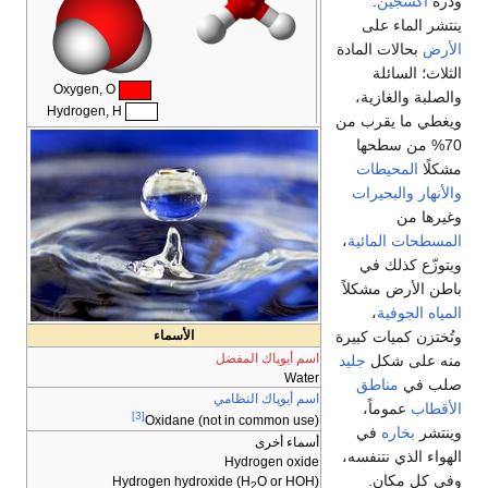
وذرة
اكسجين
.
ينتشر الماء على
الأرض
بحالات المادة
الثلاث؛ السائلة
Oxygen, O
والصلبة والغازية،
Hydrogen, H
ويغطي ما يقرب من
70% من سطحها
مشكلًا
المحيطات
والأنهار
والبحيرات
وغيرها من
المسطحات المائية
،
ويتوزّع كذلك في
باطن الأرض مشكلاً
المياه الجوفية
،
وتُختزن كميات كبيرة
الأسماء
اسم أيوپاك المفضل
منه على شكل
جليد
Water
صلب في
مناطق
اسم أيوپاك النظامي
الأقطاب
عموماً،
[3]
Oxidane (not in common use)
وينتشر
بخاره
في
أسماء أخرى
الهواء الذي نتنفسه،
Hydrogen oxide
وفي كل مكان.
Hydrogen hydroxide (H
O or HOH)
2