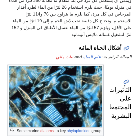
ويمكن أن يستعمل كل فرد في بلد متقدم ما معدله 380 لترًا من الماء
في منزله يوميًا، حيث يلزم استخدام 26 لترًا من الماء لطرد أقذار
المرحاض في كل مرة، كما يلزم ما يتراوح بين 76 و114 لترًا
للاستحمام. وتحتاج كل دقيقة تحت دُش الحمام إلى 19 لترًا من الماء
على الأقل، ويلزم 57 لترًا من الماء لغسل الأطباق في المنزل و 152
لترًا لتشغيل غسالة ملابس أتوماتية.
أشكال الحياة المائية
المقالة الرئيسية:
علم المياه
and
نبات مائي
التأثيرات
على
المجتمعات
البشرية
Some marine
diatoms
- a key
phytoplankton
group