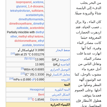
isopropanol
,
acetone
,
من البحر يجلب
glycerol
,
1,4-dioxane
,
الدفء إلى اليابسة
tetrahydrofuran
,
sulfolane
,
شتاءً والبرودة صيفًا.
acetaldehyde
,
dimethylformamide
,
كان الماء ـ ولا يزال
dimethoxyethane
,
dimethyl
ـ عصب الحياة، فقد
.
sulfoxide
,
acetonitrile
ازدهرت الحضارات
Partially miscible with
diethyl
ether
,
methyl ethyl ketone
,
المعروفة حيثما
dichloromethane
,
ethyl
كانت مصادر الماء
.
acetate
,
bromine
وفيرة، كما أنها
ضغط البخار
3.1690 كيلوباسكال أو
انهارت عندما قلت
[10]
0.031276 atm at 25 °C
مصادر المياه.
[11]
[12]
[أ]
الحموضة
(p
K
)
13.995
a
وتقاتل الناس من
القاعدية
(p
K
)
13.995
b
أجل حفرة ماء
[5]
التوصيل الحراري
0.6065 W/(m·K)
[15]
مشوب بالوحل، كما
معامل الانكسار
(
n
)
1.3330 (20 °C)
D
[16]
عبد الوثنيون آلهة
اللزوجة
cP
)
0.890 mPa·s (0.890
المطر وصلّوا من
البنية
البنية البلورية
Hexagonal
أجلها. وعلى العموم
الشكل الجزيئي
Bent
فعندما يتوقف
[17]
Dipole moment
D
1.8546
هطول الأمطار فإن
الكيمياء الحرارية
المحاصيل تذبل