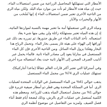
الأمطار التي تستهلكها المحاصيل الزراعية من ضمن استعمالات الماء،
حيث إن مياه هذه الأمطار لم تأت من موارد مياه البلد. ولكن مياه الري
من الناحية الأخرى تعتبر ضمن استعمالات الماء إذ إنها تُسْحَب من
الأنهار والبحيرات والآبار.
ومياه الري التي تستعملها أمة ما تعتبر مهمة بالنسبة لمواردها المائية،
إذ إن هذه المياه تعتبر مستهلكة زائلة ولن يبقى منها شيء يعاد
استعماله. تأخذ النباتات الماء عن طريق جذورها، ثم تمرره بعد ذلك عبر
أوراقها إلى الهواء على هيئة غاز يسمى بخار الماء. وتحمل الرياح هذا
البخار وهكذا يزول الماء السائل. ومن الناحية الأخرى فإن كل الماء
المستعمل في منازلنا يعود إلى مصادر الماء ثانية. فالماء يحمل عبر
أنابيب الصرف الصحي إلى الأنهار ثانية حيث يعاد استعماله مرة أخرى.
وفي أستراليا التي تعتبر أكثر قارات العالم جفافًا (ماعدا أنتاركتيكا)،
تستهلك عمليات الري 74% من مجمل الماء المستعمل.
يذهب حوالي 41% من الماء المستعمل في الولايات المتحدة لعمليات
الري. أما في المملكة المتحدة وهي قطر ذو أمطار صيفية غزيرة فإن
حوالي 1% من مجمل استعمال المياه يذهب للزراعة. ومعظم هذه
الكمية تُستعمل في عمليات الري بالرش، وذلك لبضعة أيام فقط أثناء
فصل الصيف. ولمزيد من التفاصيل عن موضوع أنظمة الري