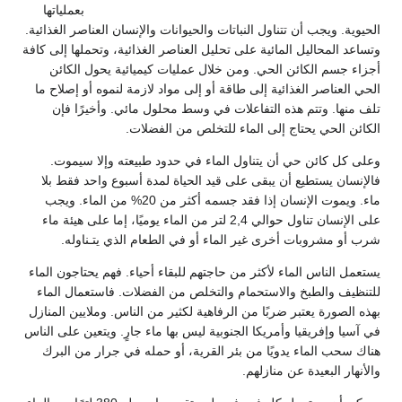
بعملياتها
الحيوية. ويجب أن تتناول النباتات والحيوانات والإنسان العناصر الغذائية.
وتساعد المحاليل المائية على تحليل العناصر الغذائية، وتحملها إلى كافة
أجزاء جسم الكائن الحي. ومن خلال عمليات كيميائية يحول الكائن
الحي العناصر الغذائية إلى طاقة أو إلى مواد لازمة لنموه أو إصلاح ما
تلف منها. وتتم هذه التفاعلات في وسط محلول مائي. وأخيرًا فإن
الكائن الحي يحتاج إلى الماء للتخلص من الفضلات.
وعلى كل كائن حي أن يتناول الماء في حدود طبيعته وإلا سيموت.
فالإنسان يستطيع أن يبقى على قيد الحياة لمدة أسبوع واحد فقط بلا
ماء. ويموت الإنسان إذا فقد جسمه أكثر من 20% من الماء. ويجب
على الإنسان تناول حوالي 2,4 لتر من الماء يوميًا، إما على هيئة ماء
شرب أو مشروبات أخرى غير الماء أو في الطعام الذي يتـناوله.
يستعمل الناس الماء لأكثر من حاجتهم للبقاء أحياء. فهم يحتاجون الماء
للتنظيف والطبخ والاستحمام والتخلص من الفضلات. فاستعمال الماء
بهذه الصورة يعتبر ضربًا من الرفاهية لكثير من الناس. وملايين المنازل
في آسيا وإفريقيا وأمريكا الجنوبية ليس بها ماء جارٍ. ويتعين على الناس
هناك سحب الماء يدويًا من بئر القرية، أو حمله في جرار من البرك
والأنهار البعيدة عن منازلهم.