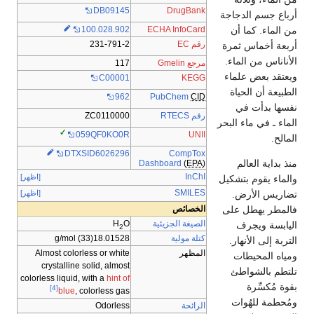
DB09145
DrugBank
أرباع جسم الدجاجة
من الماء. كما أن
100.028.902
ECHA InfoCard
رقم EC
231-791-2
أربعة أخماس ثمرة
الأناناس من الماء.
مرجع Gmelin
117
ويعتقد بعض علماء
C00001
KEGG
الطبيعة أن الحياة
PubChem
CID
962
نفسها بدأت في
رقم RTECS
ZC0110000
الماء ـ في ماء البحر
UNII
059QF0KO0R
المالح.
CompTox
DTXSID6026296
منذ بداية العالم
Dashboard
(
EPA
)
InChI
[اظهر]
والماء يقوم بتشكيل
SMILES
تضاريس الأرض.
[اظهر]
فالمطر يهطل على
الخصائص
الصيغة الجزيئية
O
H
اليابسة ويجرف
2
كتلة مولية
18.01528(33) g/mol
التربة إلى الأنهار.
المظهر
Almost colorless or white
ومياه المحيطات
crystalline solid, almost
تلتطم بالشواطئ
colorless liquid, with a
hint of
بقوة مُكسِّرة
[4]
blue
, colorless gas
ومُحطمة للهُوات
الرائحة
Odorless