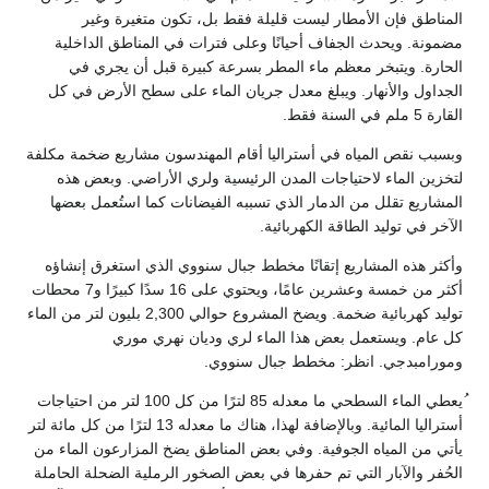
المناطق فإن الأمطار ليست قليلة فقط بل، تكون متغيرة وغير
مضمونة. ويحدث الجفاف أحيانًا وعلى فترات في المناطق الداخلية
الحارة. ويتبخر معظم ماء المطر بسرعة كبيرة قبل أن يجري في
الجداول والأنهار. ويبلغ معدل جريان الماء على سطح الأرض في كل
القارة 5 ملم في السنة فقط.
وبسبب نقص المياه في أستراليا أقام المهندسون مشاريع ضخمة مكلفة
لتخزين الماء لاحتياجات المدن الرئيسية ولري الأراضي. وبعض هذه
المشاريع تقلل من الدمار الذي تسببه الفيضانات كما استُعمل بعضها
الآخر في توليد الطاقة الكهربائية.
وأكثر هذه المشاريع إتقانًا مخطط جبال سنووي الذي استغرق إنشاؤه
أكثر من خمسة وعشرين عامًا، ويحتوي على 16 سدًا كبيرًا و7 محطات
توليد كهربائية ضخمة. ويضخ المشروع حوالي 2,300 بليون لتر من الماء
كل عام. ويستعمل بعض هذا الماء لري وديان نهري موري
ومورامبدجي. انظر: مخطط جبال سنووي.
ُيعطي الماء السطحي ما معدله 85 لترًا من كل 100 لتر من احتياجات
أستراليا المائية. وبالإضافة لهذا، هناك ما معدله 13 لترًا من كل مائة لتر
يأتي من المياه الجوفية. وفي بعض المناطق يضخ المزارعون الماء من
الحُفر والآبار التي تم حفرها في بعض الصخور الرملية الضحلة الحاملة