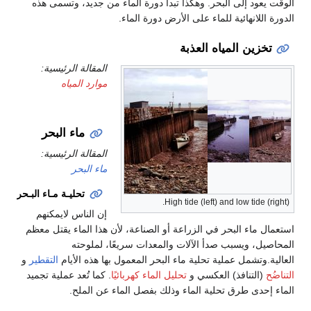
الوقت يعود إلى البحر. وهكذا تبدأ دورة الماء من جديد، وتسمى هذه
الدورة اللانهائية للماء على الأرض دورة الماء.
تخزين المياه العذبة
المقالة الرئيسية:
موارد المياه
ماء البحر
المقالة الرئيسية:
ماء البحر
تحليـة مـاء البـحر
High tide (left) and low tide (right).
إن الناس لايمكنهم
استعمال ماء البحر في الزراعة أو الصناعة، لأن هذا الماء يقتل معظم
المحاصيل، ويسبب صدأ الآلات والمعدات سريعًا، لملوحته
العالية.وتشمل عملية تحلية ماء البحر المعمول بها هذه الأيام
التقطير
و
التناضُح
(التنافذ) العكسي و
تحليل الماء كهربائيًا
. كما تُعد عملية تجميد
الماء إحدى طرق تحلية الماء وذلك بفصل الماء عن الملح.