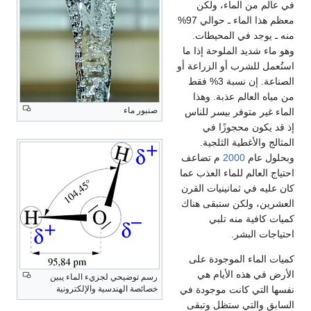
في عالم من الماء، ولكن
معظم هذا الماء ـ حوالي 97%
منه ـ يوجد في المحيطات.
وهو ماء شديد الملوحة إذا ما
استُعمل للشرب أو الزراعة أو
الصناعة. إن نسبة 3% فقط
من مياه العالم عذبة. وهذا
صنبور ماء
الماء غير متوفر بيسر للناس
إذ قد يكون محجوزًا في
المثالج والأغطية الثلجية.
وبحلول عام
2000
م تضاعف
احتياج العالم للماء العذب عما
كان عليه في ثمانينيات القرن
العشرين، ولكن ستبقى هناك
كميات كافية منه تلبي
احتياجات البشر.
كميات الماء الموجودة على
الأرض في هذه الأيام هي
رسم توضيحي لجزيء الماء يبين
خصائصة الهندسية والإلكترونية
نفسها التي كانت موجودة في
السابق والتي ستظل وتبقى