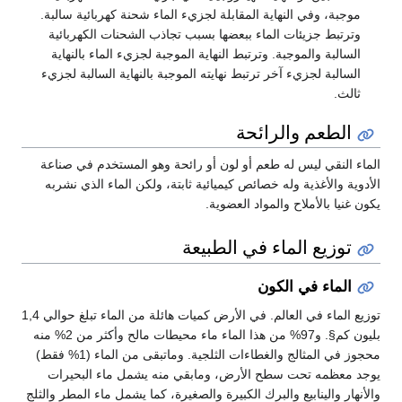
موجبة، وفي النهاية المقابلة لجزيء الماء شحنة كهربائية سالبة.
وترتبط جزيئات الماء ببعضها بسبب تجاذب الشحنات الكهربائية
السالبة والموجبة. وترتبط النهاية الموجبة لجزيء الماء بالنهاية
السالبة لجزيء آخر ترتبط نهايته الموجبة بالنهاية السالبة لجزيء
ثالث.
الطعم والرائحة
الماء النقي ليس له طعم أو لون أو رائحة وهو المستخدم في صناعة
الأدوية والأغذية وله خصائص كيميائية ثابتة، ولكن الماء الذي نشربه
يكون غنيا بالأملاح والمواد العضوية.
توزيع الماء في الطبيعة
الماء في الكون
توزيع الماء في العالم. في الأرض كميات هائلة من الماء تبلغ حوالي 1,4
بليون كم§. و97% من هذا الماء ماء محيطات مالح وأكثر من 2% منه
محجوز في المثالج والغطاءات الثلجية. وماتبقى من الماء (1% فقط)
يوجد معظمه تحت سطح الأرض، ومابقي منه يشمل ماء البحيرات
والأنهار والينابيع والبرك الكبيرة والصغيرة، كما يشمل ماء المطر والثلج