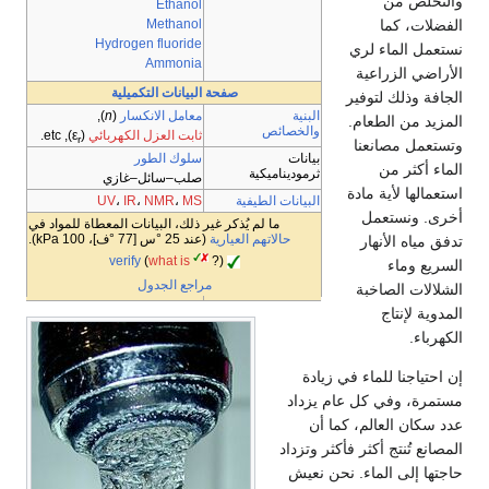
والتخلص من
Ethanol
الفضلات، كما
Methanol
Hydrogen fluoride
نستعمل الماء لري
Ammonia
الأراضي الزراعية
صفحة البيانات التكميلية
الجافة وذلك لتوفير
البنية
معامل الانكسار
(
n
),
المزيد من الطعام.
والخصائص
ثابت العزل الكهربائي
(ε
), etc.
r
وتستعمل مصانعنا
بيانات
سلوك الطور
الماء أكثر من
ثرموديناميكية
صلب–سائل–غازي
استعمالها لأية مادة
البيانات الطيفية
UV
،
IR
،
NMR
،
MS
أخرى. ونستعمل
ما لم يُذكر غير ذلك، البيانات المعطاة للمواد في
حالاتهم العيارية
(عند 25 °س [77 °ف]، 100 kPa).
تدفق مياه الأنهار
verify
(
what is
?)
السريع وماء
مراجع الجدول
الشلالات الصاخبة
المدوية لإنتاج
الكهرباء.
إن احتياجنا للماء في زيادة
مستمرة، وفي كل عام يزداد
عدد سكان العالم، كما أن
المصانع تُنتج أكثر فأكثر وتزداد
حاجتها إلى الماء. نحن نعيش