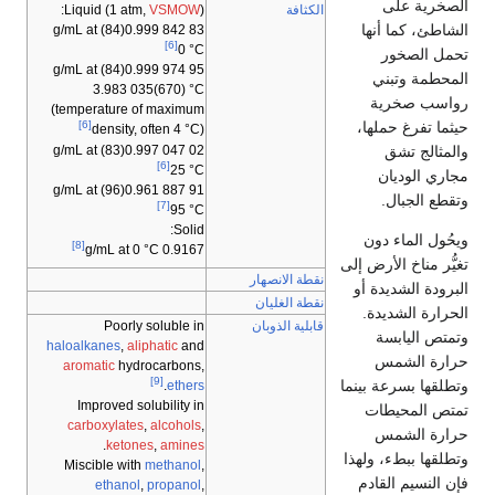
الصخرية على
الكثافة
):
VSMOW
Liquid (1 atm,
الشاطئ، كما أنها
at
(84) g/mL
0.999
842
83
[6]
0 °C
تحمل الصخور
at
(84) g/mL
0.999
974
95
المحطمة وتبني
3.983
035
(670) °C
رواسب صخرية
(temperature of maximum
حيثما تفرغ حملها،
[6]
density, often 4 °C)
at
(83) g/mL
0.997
047
02
والمثالج تشق
[6]
25 °C
مجاري الوديان
at
(96) g/mL
0.961
887
91
وتقطع الجبال.
[7]
95 °C
Solid:
ويحُول الماء دون
[8]
0.9167 g/mL at 0 °C
تغيُّر مناخ الأرض إلى
نقطة الانصهار
البرودة الشديدة أو
نقطة الغليان
الحرارة الشديدة.
قابلية الذوبان
Poorly soluble in
وتمتص اليابسة
haloalkanes
,
aliphatic
and
حرارة الشمس
aromatic
hydrocarbons,
[9]
وتطلقها بسرعة بينما
.
ethers
Improved solubility in
تمتص المحيطات
carboxylates
,
alcohols
,
حرارة الشمس
.
ketones
,
amines
وتطلقها ببطء، ولهذا
Miscible with
methanol
,
فإن النسيم القادم
ethanol
,
propanol
,