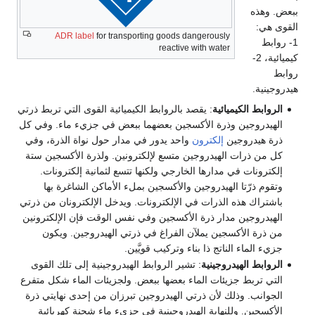
ببعض. وهذه
القوى هي:
ADR
label
for transporting goods dangerously
1- روابط
reactive with water
كيميائية، 2-
روابط
هيدروجينية.
الروابط الكيميائية
: يقصد بالروابط الكيميائية القوى التي تربط ذرتي
الهيدروجين وذرة الأكسجين بعضهما ببعض في جزيء ماء. وفي كل
ذرة هيدروجين
إلكترون
واحد يدور في مدار حول نواة الذرة، وفي
كل من ذرات الهيدروجين متسع لإلكترونين. ولذرة الأكسجين ستة
إلكترونات في مدارها الخارجي ولكنها تتسع لثمانية إلكترونات.
وتقوم ذرّتا الهيدروجين والأكسجين بملء الأماكن الشاغرة بها
باشتراك هذه الذرات في الإلكترونات. ويدخل الإلكترونان من ذرتي
الهيدروجين مدار ذرة الأكسجين وفي نفس الوقت فإن الإلكترونين
من ذرة الأكسجين يملآن الفراغ في ذرتي الهيدروجين. ويكون
جزيء الماء الناتج ذا بناء وتركيب قويَّين.
الروابط الهيدروجينية
: تشير الروابط الهيدروجينية إلى تلك القوى
التي تربط جزيئات الماء بعضها ببعض. ولجزيئات الماء شكل متفرع
الجوانب. وذلك لأن ذرتي الهيدروجين تبرزان من إحدى نهايتي ذرة
الأكسجين. وللنهاية الهيدروجينية في جزيء ماء شحنة كهربائية