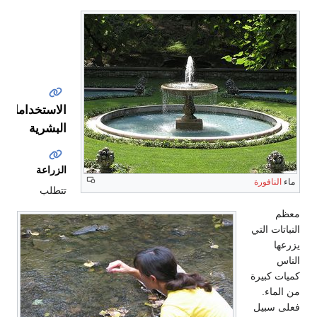
الصحة
والتلوث
الاستخدامات
البشرية
الزراعة
ماء
النافورة
تتطلب
معظم
النباتات التي
يزرعها
الناس
كميات كبيرة
من الماء.
فعلى سبيل