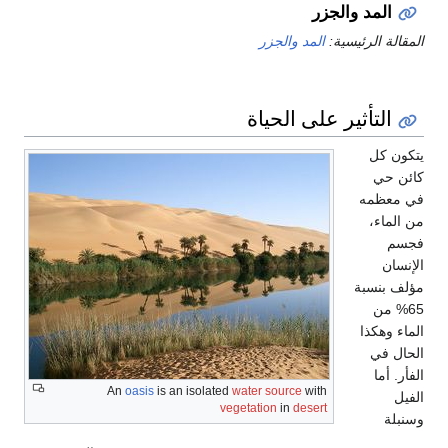
المد والجزر
المقالة الرئيسية:
المد والجزر
التأثير على الحياة
يتكون كل
كائن حي
في معظمه
من الماء،
فجسم
الإنسان
مؤلف بنسبة
65% من
الماء وهكذا
الحال في
الفأر. أما
An
oasis
is an isolated
water source
with
الفيل
vegetation
in
desert
وسنبلة