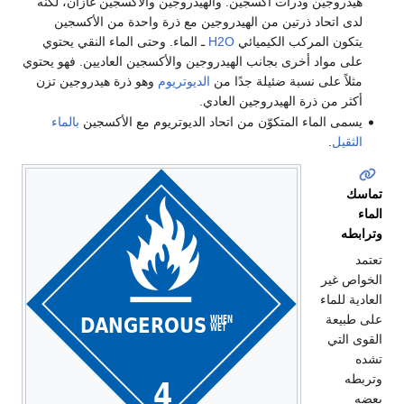
هيدروجين وذرات أكسجين. والهيدروجين والأكسجين غازان، لكنه
لدى اتحاد ذرتين من الهيدروجين مع ذرة واحدة من الأكسجين
يتكون المركب الكيميائي
H2O
ـ الماء. وحتى الماء النقي يحتوي
على مواد أخرى بجانب الهيدروجين والأكسجين العاديين. فهو يحتوي
مثلاً على نسبة ضئيلة جدًا من
الديوتريوم
وهو ذرة هيدروجين تزن
أكثر من ذرة الهيدروجين العادي.
يسمى الماء المتكوّن من اتحاد الديوتريوم مع الأكسجين
بالماء
الثقيل
.
تماسك
الماء
وترابطه
تعتمد
الخواص غير
العادية للماء
على طبيعة
القوى التي
تشده
وتربطه
بعضه