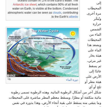
oceans contain 97.2% of the Earth's water. The
إلى
Antarctic ice sheet
, which contains 90% of all fresh
المحيطات
water on Earth, is visible at the bottom. Condensed
atmospheric water can be seen as
clouds
, contributing
مرة أخرى.
.
to the Earth's
albedo
وتُبخّر
حرارة
الشمس
الماء من
المحيطات
ويصعد هذا
الماء على
هيئة بخار
غير مرئي،
ثم يسقط
عائدًا إلى
الأرض على
دورة الماء
هيئة مطر أو
ثلج أو أي
شكل آخر من أشكال الرطوبة المائية. وهذه الرطوبة تسمى رطوبة
مائية متكثفة أو مطرًا. ويسقط معظم المطر مباشرة على المحيطات
وما يتبقى منه يسقط على بقية أنحاء الأرض، وهذا بدوره في نفس