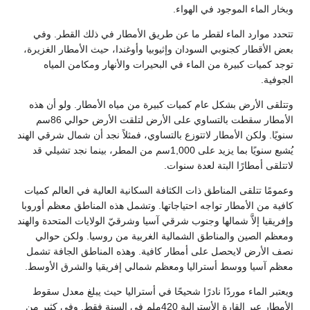
وبخار الماء الموجود في الهواء.
تتحدد موارد الماء لقطر ما عن طريق الأمطار في ذلك القطر. وفي
بعض الأقطار كجنوبي السودان وإثيوبيا وأوغندا، حيث الأمطار الغزيرة،
توجد كميات كبيرة من الماء في البحيرات والأنهار ومكامن المياه
الجوفية.
وتتلقى الأرض بشكل عام كميات كبيرة من مياه الأمطار. ولو أن هذه
الأمطار سقطت بالتساوي على الأرض لتلقت الأرض حوالي 86سم
سنويًا. ولكن الأمطار لاتتوزع بالتساوي، فمثلاً نجد أن شمال شرقي الهند
يُشبع سنويًا بما يزيد على 1,000سم من المطر، بينما نجد تشيلي قد
لاتتلقى أمطارًا البتة لعدة سنوات.
وعمومًا تتلقى المناطق ذات الكثافة السكانية العالية في العالم كميات
كافية من الأمطار تواجه احتياجاتها. وتشمل هذه المناطق معظم أوروبا
وإفريقيا إلاَّ شمالها وجنوب شرقي آسيا وشرقيّ الولايات المتحدة والهند
ومعظم الصين والمناطق الشمالية الغربية من روسيا. ولكن حوالي
نصف الأرض لايحصل على أمطار كافية. وهذه المناطق الجافة تشمل
معظم آسيا ووسط أستراليا ومعظم شمالي إفريقيا والشرق الأوسط.
ويعتبر الماء موردًا نادرًا شحيحًا في أستراليا حيث يبلغ معدل سقوط
الأمطار عبر القارة الأسترالية 420ملم في السنة فقط. وفي كثير من