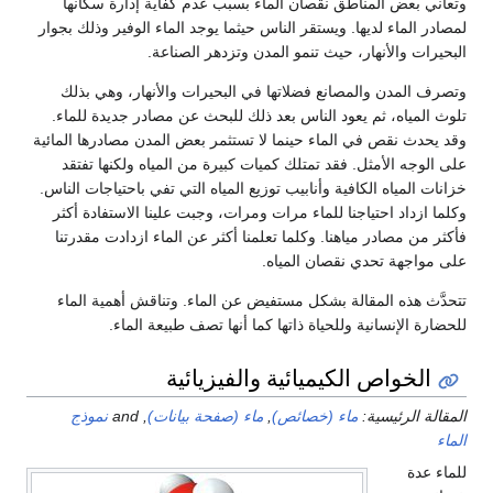
وتعاني بعض المناطق نقصان الماء بسبب عدم كفاية إدارة سكانها
لمصادر الماء لديها. ويستقر الناس حيثما يوجد الماء الوفير وذلك بجوار
البحيرات والأنهار، حيث تنمو المدن وتزدهر الصناعة.
وتصرف المدن والمصانع فضلاتها في البحيرات والأنهار، وهي بذلك
تلوث المياه، ثم يعود الناس بعد ذلك للبحث عن مصادر جديدة للماء.
وقد يحدث نقص في الماء حينما لا تستثمر بعض المدن مصادرها المائية
على الوجه الأمثل. فقد تمتلك كميات كبيرة من المياه ولكنها تفتقد
خزانات المياه الكافية وأنابيب توزيع المياه التي تفي باحتياجات الناس.
وكلما ازداد احتياجنا للماء مرات ومرات، وجبت علينا الاستفادة أكثر
فأكثر من مصادر مياهنا. وكلما تعلمنا أكثر عن الماء ازدادت مقدرتنا
على مواجهة تحدي نقصان المياه.
تتحدَّث هذه المقالة بشكل مستفيض عن الماء. وتناقش أهمية الماء
للحضارة الإنسانية وللحياة ذاتها كما أنها تصف طبيعة الماء.
الخواص الكيميائية والفيزيائية
المقالة الرئيسية:
ماء (خصائص)
,
ماء (صفحة بيانات)
, and
نموذج
الماء
للماء عدة