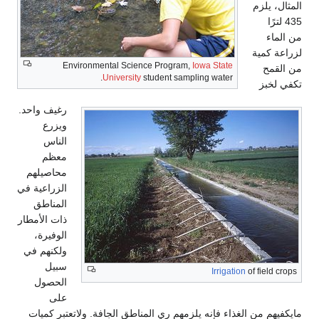
المثال، يلزم
435 لترًا
من الماء
لزراعة كمية
Environmental Science Program,
Iowa State
من القمح
University
student sampling water.
تكفي لخبز
رغيف واحد.
ويزرع
الناس
معظم
محاصيلهم
الزراعية في
المناطق
ذات الأمطار
الوفيرة،
ولكنهم في
سبيل
Irrigation
of field crops
الحصول
على
مايكفيهم من الغذاء فإنه يلزمهم ري المناطق الجافة. ولاتعتبر كميات