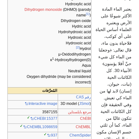
Hydroxylic acid
يعتبر الماء المادة
Dihydrogen monoxide
(DHMO) (parody
[1]
name
)
الأكثر شيوعًا على
Dihydrogen oxide
الأرض ويعتبره
Hydric acid
العلماء أساس الحياة
Hydrohydroxic acid
على أي كوكب،
Hydroxic acid
فلاحياة بدون ماء،
Hydroxoic acid
[2]
Hydrol
قال تعالى: ﴿وجعلنا
μ-Oxidodihydrogen
من الماء كل شيء
1
κ
-Hydroxylhydrogen(0)
حيِّ أفلا يؤمنون﴾
Aqua
الأنبياء:30. كل
Neutral liquid
Oxygen dihydride (may be considered
الكائنات الحية
incorrect)
(نبات، حيوان،
إنسان) لابد لها من
المُعرِّفات
رقم CAS
الماء كي تعيش.
3D model (
JSmol
)
Interactive image
وفي الحقيقة فإن
كل الكائنات الحية
مرجع بايلستاين
3587155
تتكون غالبًا من
ChEBI
CHEBI:15377
الماء، كما أن ثلثي
ChEMBL
ChEMBL1098659
جسم الإنسان مكون
ChemSpider
937
من الماء، وثلاثة