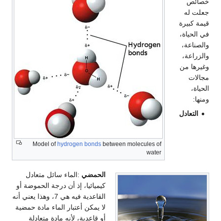
خصائص
جعلت له
قيمة كبيرة
في الحياة،
والصناعة،
والزراعة،
وغيرها من
مجالات
الحياة،
ومنها:
التعادل
Model of
hydrogen bonds
between molecules of
water
الحمضي
:الماء سائل متعادل
كيميائيا، إذ أن درجة الحموضة أو
القاعدية فيه هي 7، وهذا يعني أنه
لا يمكن أعتبار الماء مادة حمضية
أو قاعدية، لأنه مادة متعادلة