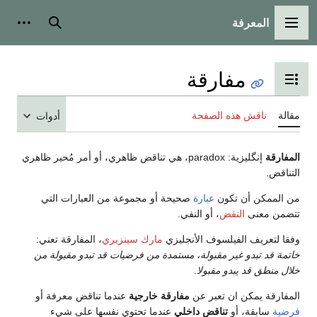
المعرفة
القائمة الرئيسية
بحث
أدوات
مفارقة
تبديل عرض جدول المحتويات
مقالة
ناقش هذه الصفحة
أدوات
المفارقة
إنگليزية:
paradox
، هي تناقض ظاهري، أو أمر مُحير ظاهري
التناقض.
من الممكن أن تكون
عبارة
صحيحة أو مجموعة من العبارات التي
تتضمن معنى
النقض
، أو النفي.
وفقا لتعريف الفيلسوف الأنجليزي
مارك سينزبري
، المفارقة تعني:
خاتمة قد تبدو غير مقبولة، مستمدة من فرضيات قد تبدو مقبولة من
خلال منطق قد يبدو مقبولا
.
المفارقة يمكن ان تعبر عن
مفارقة خارجية
عندما تناقض معرفة أو
فرضية
سابقة، أو
تناقض داخلي
عندما تحتوي نفسها على شيء