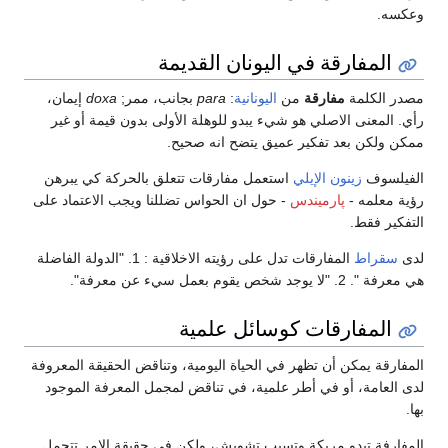
وعكسه.
المفارقة في اليونان القديمة
مصدر الكلمة
مفارقة
من
اليونانية
:
para
بجانب، ممر;
doxa
إيمان،
رأي. المعنى الاصلي هو شيء يبدو للوهلة الأولى بدون قيمة أو غير
ممكن ولكن بعد تفكير عميق يتضح انه صحيح.
الفيلسوف
زينون الإيلي
استعمل مفارقات تتعلق بالحركة كي يبرهن
رؤية معلمه -
پارميندس
- حول ان الحواس تضللنا ويجب الاعتماد على
التفكير فقط.
لدى
سقراط
المفارقات تدل على رؤيته الاخلاقية : 1. "الدولة الفاضلة
هي معرفة ". 2. "لا يوجد شخص يقوم بعمل سيء عن معرفة".
المفارقات كوسائل علمية
المفارقة يمكن أن تظهر في الحياة اليومية، وتناقض الحقيقة المعروفة
لدى العامة، أو في أطر علمية، في تناقض لمجمل المعرفة الموجود
بها.
المفارفة تبدو مربكة وتسبب تشويش، ولكن في حقيقة الامر تتحمل