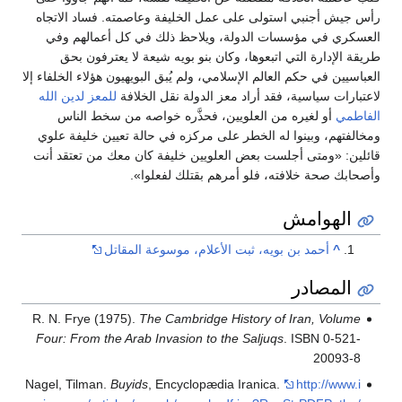
رأس جيش أجنبي استولى على عمل الخليفة وعاصمته. فساد الاتجاه
العسكري في مؤسسات الدولة، ويلاحظ ذلك في كل أعمالهم وفي
طريقة الإدارة التي اتبعوها، وكان بنو بويه شيعة لا يعترفون بحق
العباسيين في حكم العالم الإسلامي، ولم يُبق البويهيون هؤلاء الخلفاء إلا
لاعتبارات سياسية، فقد أراد معز الدولة نقل الخلافة
للمعز لدين الله
الفاطمي
أو لغيره من العلويين، فحذَّره خواصه من سخط الناس
ومخالفتهم، وبينوا له الخطر على مركزه في حالة تعيين خليفة علوي
قائلين: «ومتى أجلست بعض العلويين خليفة كان معك من تعتقد أنت
وأصحابك صحة خلافته، فلو أمرهم بقتلك لفعلوا».
الهوامش
^
أحمد بن بويه، ثبت الأعلام، موسوعة المقاتل
المصادر
R. N. Frye (1975).
The Cambridge History of Iran, Volume
Four: From the Arab Invasion to the Saljuqs
. ISBN 0-521-
20093-8
Nagel, Tilman.
Buyids
, Encyclopædia Iranica.
http://www.i