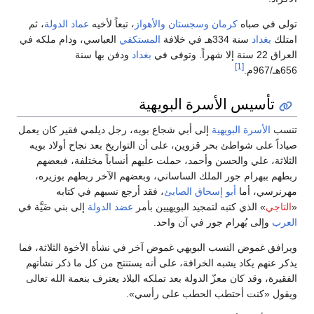
تولى في صباه
كرمان
وسجستان
والأهواز
، تبعاً لأخيه
عماد الدولة
، ثم
امتلك
بغداد
سنة 334هـ في خلافة
المستكفي
العباسي، ودام ملكه في
العراق 22 سنة إلا شهراً. وتوفى في
بغداد
ودفن بها سنة
[1]
656هـ/967م.
تأسيس الأسرة البويهية
تنسب
الأسرة البويهية
إلى أبي شجاع بويه، رجل ديلمي فقير كان يعمل
صياداً على شواطئ بحر قزوين، على أن التواريخ بعد نجاح أولاد بويه
الثلاثة، علي والحسن وأحمد، حملت عليهم أنساباً مختلفة، فبعضهم
ربطهم ببهرام جور الملك الساساني، وبعضهم الآخر ربطهم بوزيره،
مهرنرسي، أما
أبو إسحاق الصابئ
، فقد أرجع نسبهم في كتابه
«
التاجي
» الذي كتبه لتمجيد البويهيين بأمر
عضد الدولة
إلى بني ضَيَّة في
العرب
وإلى بُهرام جور في آن واحد.
ويرافق غموض النسب البويهي غموض آخر في نشأة الأخوة الثلاثة، فما
يذكر عنهم يكاد يشبه الخرافة، على أنه يستنتج من كل ما ذكر نشأتهم
الفقيرة، وقد كان معزّ الدولة بعد تملكه البلاد يعترف بنعمة الله تعالى
ويقول «كنت أحتطب الحطب على رأسي».