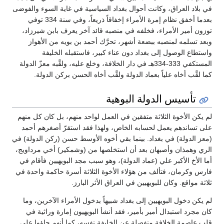
في بلاد العراق، وكانت أحوال بغداد السياسية في غاية السوء والفوضى
بعدما أخفق نظام إمرة الأمراء إخفاقاً ذريعاً، وفي سنة 334 توفي
توزون أمير الأمراء، فخلفه في منصبه قائد آخر يعرف بابن شيرزاد،
وبعد تسلمه لمنصبه ببضعة أشهر، تحرَّك أحمد بن بويه من الأهواز
واستطاع الوصول إلى بغداد دون عناء كبير، فاستقبله الخليفة
المستكفي 333-334هـ في دار الخلافة، وخلع عليه، ولقَّبه معزّ الدولة
كما لقَّب أخاه علياً بعماد الدولة ولقَّب أخاه الحسن بركن الدولة.
تأسيس الدولة البوهية
لم يكن الأخوة الثلاثة متفقين في العمل لواحد منهم، بل كان كل منهم
على تساندهم يعمل لحسابه الخاص، ولهذا فقد استقرّ أصغرهم أحمد
(معز الدولة) في بغداد. بينما بقي أخوه الأوسط حسن (ركن الدولة) في
الري وهمذان وأصبهان بعد أن استخلصها من (وشمكير) أخي مرداويج،
أما الأخ الأكبر علي (عماد الدولة)، وهو سبب مجد البويهيين فأقام في
فارس وكرمان، فتألف من هؤلاء الأخوة الثلاثة أسرة حاكمة واحدة في
ثلاثة مواقع. وكان للبويهيين في العراق الأثر البارز.
لم يكن دخول البويهيين إلى بغداد شبيهاً بدخول الأمراء الآخرين، وما
كان مجرد استبدال أمير بأمير، فقد أنشأ البويهيون إمارة وراثية في
قلب عاصمة الخلافة منفصلة عن الخليفة نفسه، كما أنهم جاؤوا على