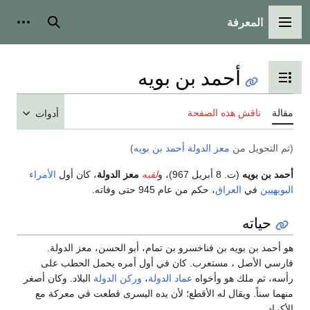
المعرفة
القائمة الرئيسية
بحث
أدوات
أحمد بن بويه
تبديل عرض جدول المحتويات
مقالة
ناقش هذه الصفحة
أدوات
(تم التحويل من
معز الدولة أحمد بن بويه
)
أحمد بن بويه
(ت. 8 أبريل 967)، و
لقبه
معز الدولة
، كان أول
الأمراء
البويهيين
في
العراق
، حكم من عام 945 حتى وفاته.
حياته
هو أحمد بن بويه بن فناخسرو بن تمام، أبو الحسن، معز الدولة.
فارسي الأصل ، مستعرب. كان في أول أمره يحمل الحطب على
رأسه، ثم ملك هو وأخواه
عماد الدولة
،
وركن الدولة
البلاد. وكان أصغر
منهما سناً. ويقال له الأقطع؛ لأن يده اليسرى قطعت في معركة مع
الأكراد.