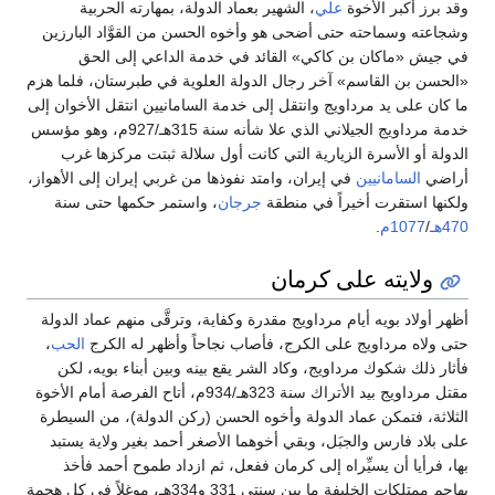
وقد برز أكبر الأخوة
علي
، الشهير بعماد الدولة، بمهارته الحربية
وشجاعته وسماحته حتى أضحى هو وأخوه الحسن من القوَّاد البارزين
في جيش «ماكان بن كاكي» القائد في خدمة الداعي إلى الحق
«الحسن بن القاسم» آخر رجال الدولة العلوية في طبرستان، فلما هزم
ما كان على يد مرداويج وانتقل إلى خدمة السامانيين انتقل الأخوان إلى
خدمة مرداويج الجيلاني الذي علا شأنه سنة 315هـ/927م، وهو مؤسس
الدولة أو الأسرة الزيارية التي كانت أول سلالة ثبتت مركزها غرب
أراضي
السامانيين
في إيران، وامتد نفوذها من غربي إيران إلى الأهواز،
ولكنها استقرت أخيراً في منطقة
جرجان
، واستمر حكمها حتى سنة
470هـ
/
1077م
.
ولايته على كرمان
أظهر أولاد بويه أيام مرداويج مقدرة وكفاية، وترقَّى منهم عماد الدولة
حتى ولاه مرداويج على الكرج، فأصاب نجاحاً وأظهر له الكرج
الحب
،
فأثار ذلك شكوك مرداويج، وكاد الشر يقع بينه وبين أبناء بويه، لكن
مقتل مرداويج بيد الأتراك سنة 323هـ/934م، أتاح الفرصة أمام الأخوة
الثلاثة، فتمكن عماد الدولة وأخوه الحسن (ركن الدولة)، من السيطرة
على بلاد فارس والجبَل، وبقي أخوهما الأصغر أحمد بغير ولاية يستبد
بها، فرأيا أن يسيِّراه إلى كرمان ففعل، ثم ازداد طموح أحمد فأخذ
يهاجم ممتلكات الخليفة ما بين سنتي 331 و334هـ، موغلاً في كل هجمة