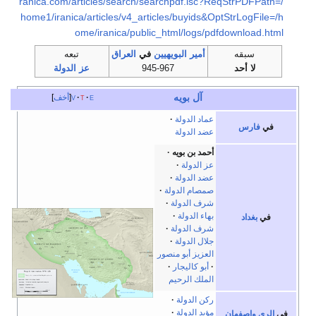
ranica.com/articles/search/searchpdf.isc?ReqStrPDFPath=/
home1/iranica/articles/v4_articles/buyids&OptStrLogFile=/h
ome/iranica/public_html/logs/pdfdownload.html
سبقه
أمير
البويهيين
في
العراق
تبعه
لا أحد
945-967
عز الدولة
آل بويه
e
t
v
أخف
عماد الدولة
في
فارس
عضد الدولة
أحمد بن بويه
عز الدولة
عضد الدولة
صمصام الدولة
شرف الدولة
بهاء الدولة
في
بغداد
شرف الدولة
جلال الدولة
العزيز أبو منصور
أبو كاليجار
الملك الرحيم
ركن الدولة
مؤيد الدولة
في
الري
وإصفهان