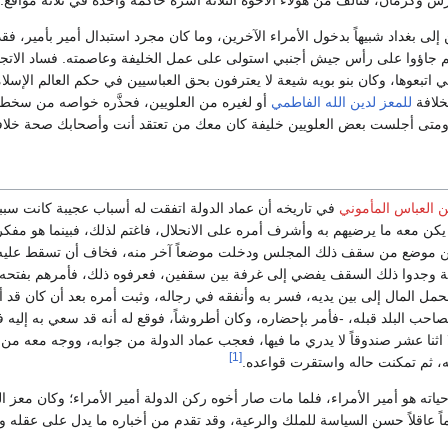
 إلى بغداد شبيهاً بدخول الأمراء الآخرين، وما كان مجرد استبدال أمير بأمير، ف
نهم جاؤوا على رأس جيش أجنبي استولى على عمل الخليفة وعاصمته. فساد الات
 اتبعوها، وكان بنو بويه شيعة لا يعترفون بحق العباسيين في حكم العالم الإسلامي
لخلافة
للمعز لدين الله الفاطمي
أو لغيره من العلويين، فحذَّره خواصه من سخط 
ومتى أجلست بعض العلويين خليفة كان معك من تعتقد أنت وأصحابك صحة خلافته
ن العباس المأموني
في تاريخه أن عماد الدولة اتفقت له أسباب عجيبة كانت سبباً
م يكن معه ما يرضيهم به وأشرف أمره على الانحلال، فاغتم لذلك، فبينما هو مف
موضع من سقف ذلك المجلس ودخلت موضعاً آخر منه، فخاف أن تسقط عليه، فد
ية وجدوا ذلك السقف يفضي إلى غرفة بين سقفين، فعرفوه ذلك، فأمرهم بفتحه 
مل المال إلى بين يديه، فسر به وأنفقه في رجاله، وثبت أمره بعد أن كان قد أ
حب البلد قبله، -فأمر بإحضاره، وكان أطروشاً، فوقع له أنه قد سعي به إليه ف
اثنا عشر صندوقاً لا يدري ما فيها، فعجب عماد الدولة من جوابه، ووجه معه من حم
[1]
، ثم تمكنت حاله واستقرت قواعده.
ياته هو أمير الأمراء، فلما مات صار أخوه ركن الدولة أمير الأمراء؛ وكان معز ا
يماً عاقلاً حسن السياسة للملك والرعية، وقد تقدم من أخباره ما يدل على عقله 