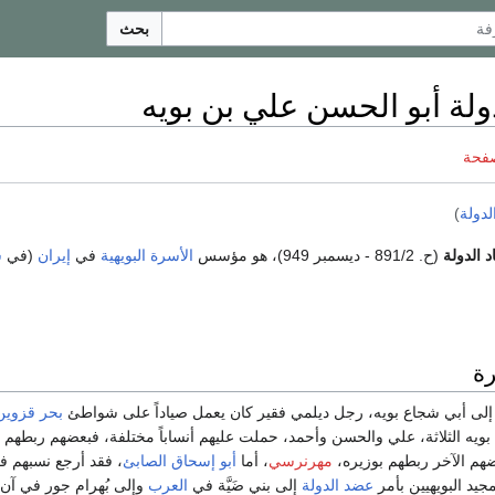
بحث
ولة أبو الحسن علي بن بويه
صفحة
لدولة
)
د الدولة
(ح. 891/2 - ديسمبر 949)، هو مؤسس
الأسرة البويهية
في
إيران
(في
ش
رة
لى أبي شجاع بويه، رجل ديلمي فقير كان يعمل صياداً على شواطئ
بحر قزوين
اد بويه الثلاثة، علي والحسن وأحمد، حملت عليهم أنساباً مختلفة، فبعضهم ربطهم
هم الآخر ربطهم بوزيره،
مهرنرسي
، أما
أبو إسحاق الصابئ
، فقد أرجع نسبهم في
مجيد البويهيين بأمر
عضد الدولة
إلى بني ضَيَّة في
العرب
وإلى بُهرام جور في آن 