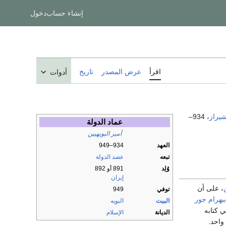
إنشاء حساب
دخول
اقرأ
عرض المصدر
تاريخ
أدوات
يراز
، 934–
عماد الدولة
أمير
البويهيين
العهد
934–949
تبعه
عضد الدولة
وُلِد
891 أو 892
إيران
، على أن
توفي
949
ببهرام جور
البيت
البويه
 كتابه
الديانة
الإسلام
واحد.