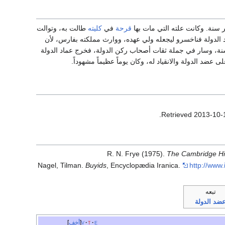
قرحة
في
كليته
طالت به، وتوالت
د الدولة فناخسرو ليجعله ولي عهده، ووارث مملكته بفارس، لأن
بسنة، وسار في جملة ثقات أصحاب ركن الدولة، فخرج عماد الدولة
ضد الدولة والانقياد له، وكان يوماً عظيماً مشهوداً.
.
2013-10-
R. N. Frye (1975).
The Cambridge His
Nagel, Tilman.
Buyids
, Encyclopædia Iranica.
http://www
تبعه
ضد الدولة
e
t
v
أخف