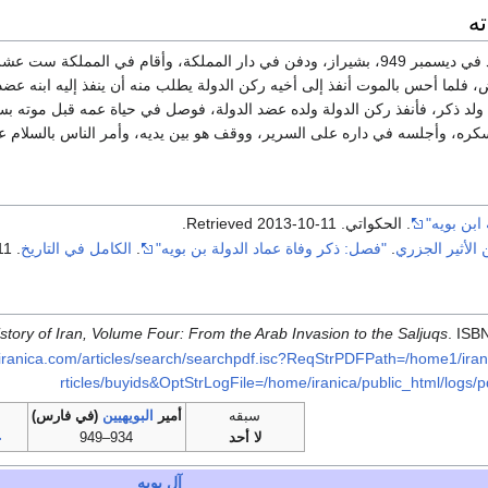
ه
 المملكة ست عشر سنة. وكانت علته التي مات بها
ض، فلما أحس بالموت أنفذ إلى أخيه ركن الدولة يطلب منه أن ينفذ إليه ابنه عض
ه ولد ذكر، فأنفذ ركن الدولة ولده عضد الدولة، فوصل في حياة عمه قبل موته 
ره، وأجلسه في داره على السرير، ووقف هو بين يديه، وأمر الناس بالسلام على ع
 ابن بويه"
. الحكواتي
. Retrieved
2013-10-11
.
 الأثير الجزري
.
"فصل: ذكر وفاة عماد الدولة بن بويه"
.
الكامل في التاريخ
. Retrieved
11
tory of Iran, Volume Four: From the Arab Invasion to the Saljuqs
. ISB
.iranica.com/articles/search/searchpdf.isc?ReqStrPDFPath=/home1/irani
rticles/buyids&OptStrLogFile=/home/iranica/public_html/logs/
سبقه
أمير
البويهيين
(في فارس)
لا أحد
934–949
ع
آل بويه