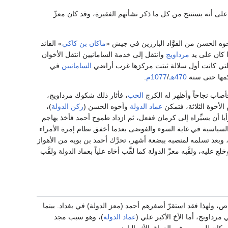
لى أنه يستنتج من كل ما ذكر نشأتهم الفقيرة، وقد كان معزّ
ه الحسن من القوَّاد البارزين في جيش «
ماكان بن كاكي
» القائد
ا كان على يد
مرداويج
وانتقل إلى خدمة السامانيين انتقل الأخوان
تي كانت أول سلالة ثبتت مركزها غرب أراضي
السامانيين
في
مها حتى سنة
470هـ
/
1077م
.
أصاب نجاحاً وأظهر له الكرج
الحب
، فأثار ذلك شكوك مرداويج،
عماد الدولة
وأخوه الحسن (
ركن الدولة
)،
فرأيا أن يسيِّراه إلى كرمان ففعل، ثم ازداد طموح أحمد فأخذ يهاجم
 وكانت أحوال بغداد السياسية في غاية السوء والفوضى بعدما أخفق نظام إمرة الأمراء
 وبعد تسلمه لمنصبه ببضعة أشهر، تحرَّك أحمد بن بويه من الأهواز
ة، وخلع عليه، ولقَّبه معزّ الدولة كما لقَّب أخاه علياً بعماد الدولة ولقَّب
، ولهذا فقد استقرّ أصغرهم أحمد (معز الدولة) في بغداد. بينما
 مرداويج، أما الأخ الأكبر علي (
عماد الدولة
)، وهو سبب مجد
ان للبويهيين في العراق الأثر البارز.