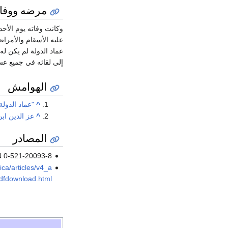
مرضه ووفات
وكانت وفاته يوم الأحد في ديسمبر 949، بشيراز، ودفن في دار المملكة، وأقام في
عليه الأسقام والأمرا
عماد الدولة لم يكن ل
إلى لقائه في جميع عسك
الهوامش
^
"عماد الدولة
^
عز الدين ابن
المصادر
N 0-521-20093-8
ca/articles/v4_a
pdfdownload.html