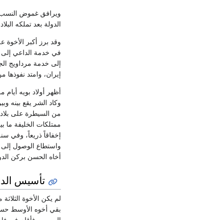
ويرافق غموض النسب الب
الدولة بعد تملكه الب
وقد برز أكبر الأخوة ع
في خدمة الداعي إلى 
إلى خدمة مرداويج الجيلاني الذي علا 
إيران، وامتد نفوذها م
أظهر أولاد بويه أيام م
وكاد الشر يقع بينه وبين أبناء بويه، لك
من السيطرة على بلاد 
إخفاقاً ذريعاً، وفي سنة 334 توفي توزون أمير الأمراء، فخلفه في منصبه قائد آخ
واستطاع الوصول إلى بغ
أخاه الحسن بركن الدو
تأسيس الدول
لم يكن الأخوة الثلاثة
بقي أخوه الأوسط حس
البويهيين فأقام في فا