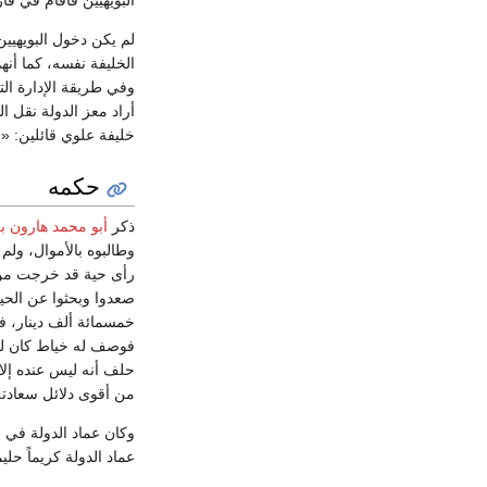
لم يكن دخول البويهيين
الخليفة نفسه، كما أ
وفي طريقة الإدارة التي
أراد معز الدولة نقل ا
خليفة علوي قائلين: «
حكمه
ذكر
أبو محمد هارون ب
وطالبوه بالأموال، ول
رأى حية قد خرجت من 
صعدوا وبحثوا عن الح
خمسمائة ألف دينار، فح
فوصف له خياط كان لصا
حلف أنه ليس عنده إلا 
من أقوى دلائل سعادته
وكان عماد الدولة في ح
عماد الدولة كريماً حل