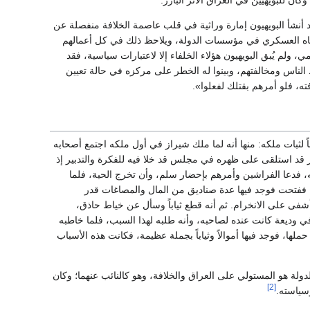
قد أنشأ البويهيون إمارة وراثية في قلب عاصمة الخلافة منفصلة عن
جاه العسكري في مؤسسات الدولة، ويلاحظ ذلك في كل أعمالهم
، ولم يُبق البويهيون هؤلاء الخلفاء إلا لاعتبارات سياسية، فقد
الناس ومخالفتهم، وبينوا له الخطر على مركزه في حالة تعيين
، فلو أمرهم بقتلك لفعلوا».
 لثبات ملكه: منها أنه لما ملك شيراز في أول ملكه اجتمع أصحابه
كر قد استلقى على ظهره في مجلس قد خلا فيه للفكرة والتدبير إذ
عا الفراشين وأمرهم بإحضار سلم، وأن تخرج الحية، فلما
ففتحت فوجد فيها عدة صناديق من المال والمصاغات قدر
شفى على الانخرام. ثم أنه قطع ثياباً وسأل عن خياط حاذق،
ي وديعة كانت عنده لصاحبه، وأنه طلبه لهذا السبب، فلما خاطبه
لها، فوجد فيها أموالاً وثياباً بجملة عظيمة، فكانت هذه الأسباب
لدولة هو المستولي على العراق والخلافة، وهو كالنائب عنهما؛ وكان
[2]
وسياسته.