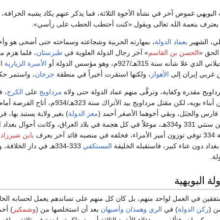
ويهي غموض آخر في نشأة الأخوة الثلاثة، فما يذكر عنهم يكاد يشبه الخرافة، ع
لاد يعترف بنعمة الله تعالى ويقول «كنت أحتطب الحطب على رأسي».
لي، الشهير
بعماد الدولة
، بمهارته الحربية وشجاعته وسماحته حتى أضحى هو وأخو
الحق «
الحسن بن القاسم
» آخر رجال الدولة العلوية في
طبرستان
، فلما هزم م
شأنه سنة 315هـ/927م، وهو مؤسس الدولة أو
الأسرة الزيارية
ال
ن غربي إيران إلى
الأهواز
، ولكنها استقرت أخيراً في منطقة
جرجان
، واستمر حك
رداويج مقدرة وكفاية، وترقَّى منهم عماد الدولة حتى ولاه
مرداويج
على
الكرج
، ف
ن مقتل مرداويج بيد الأتراك سنة 323هـ/934م، أتاح الفرصة أمام الأخوة الثلاثة، فتمكن
فارس والجبَل، وبقي أخوهما الأصغر أحمد (
معز الدولة
) بغير ولاية يستبد بها، 
ممتلكات الخليفة ما بين سنتي 331 و334هـ، موغلاً في كل هجمة في بلاد العراق،
ر يعرف
بابن شيرزاد
،
داد دون عناء كبير، فاستقبله الخليفة
المستكفي
333-334هـ في دار الخلاف
لة.
ة البويهية
 متفقين في العمل لواحد منهم، بل كان كل منهم على تساندهم يعمل لحسابه الخاص
ن (
ركن الدولة
) في
الري
وهمذان
وأصبهان
بعد أن استخلصها من (
وشمكير
) أخي
رس وكرمان، فتألف من هؤلاء الأخوة الثلاثة أسرة حاكمة واحدة في ثلاثة مواقع. وك