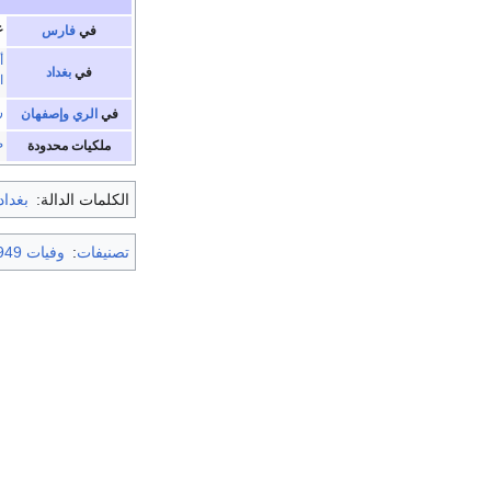
ع
في
فارس
أ
في
بغداد
ا
ر
في
الري
وإصفهان
ض
ملكيات محدودة
الكلمات الدالة:
بغداد
تصنيفات
:
وفيات 949