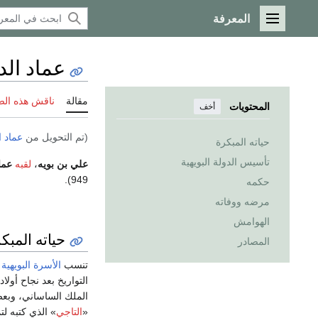
المعرفة
القائمة الرئيسية
عماد الد
مقالة
ناقش هذه ال
المحتويات
أخف
(تم التحويل من
عماد ا
حياته المبكرة
تأسيس الدولة البويهية
علي بن بويه
،
لقبه
عما
949).
حكمه
مرضه ووفاته
الهوامش
حياته المبك
المصادر
تنسب
الأسرة البويهية
إ
التواريخ بعد نجاح أول
الملك الساساني، وبعض
«
التاجي
» الذي كتبه لت