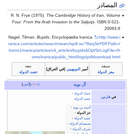
المصادر
R. N. Frye (1975).
The Cambridge History of Iran, Volume
Four: From the Arab Invasion to the Saljuqs
. ISBN 0-521-
20093-8
Nagel, Tilman.
Buyids
, Encyclopædia Iranica.
http://www.i
ranica.com/articles/search/searchpdf.isc?ReqStrPDFPath=/
home1/iranica/articles/v4_articles/buyids&OptStrLogFile=/h
ome/iranica/public_html/logs/pdfdownload.html
سبقه
تبعه
أمير
البويهيين
(في العراق)
معز الدولة
عضد الدولة
آل بويه
e
t
v
أخف
عماد الدولة
في
فارس
عضد الدولة
أحمد بن بويه
عز الدولة
عضد الدولة
صمصام الدولة
شرف الدولة