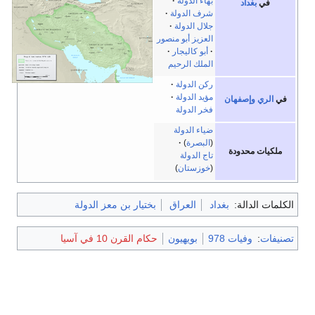
بهاء الدولة
في
بغداد
شرف الدولة
جلال الدولة
العزيز أبو منصور
أبو كاليجار
الملك الرحيم
ركن الدولة
مؤيد الدولة
في
الري
وإصفهان
فخر الدولة
ضياء الدولة
(
البصرة
)
ملكيات محدودة
تاج الدولة
(
خوزستان
)
الكلمات الدالة:
بغداد
العراق
بختيار بن معز الدولة
تصنيفات
:
وفيات 978
بويهيون
حكام القرن 10 في آسيا