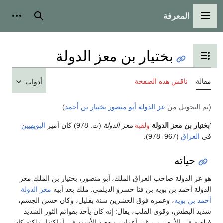
المعرفة
القائمة الرئيسية
بحث
أدوات
بختيار بن معز الدولة
تبديل عرض جدول المحتويات
مقالة
ناقش هذه الصفحة
أدوات
(تم التحويل من
عز الدولة أبو منصور بختيار بن أحمد
)
'
بختيار بن معز الدولة
ولقبه
معز الدولة
(ت. 978) كان أمير
البويهيين
في
العراق
(967–978).
حياته
هو عز الدولة صاحب العراق الملك، أبو منصور، بختيار بن الملك معز
الدولة أحمد بن بويه بن فنا خسرو الديلمي. ملك بعد أبيه
معز الدولة
أحمد بن بويه
، وعمره فوق العشرين سنة بقليل، وكان حسن الجسم،
شديد البطش، وقوي القلب، يقال‏:‏ إنه كان يأخذ بقوائم الثور الشديد
فيلقيه في الأرض من غير أعوان، ويقصد الأسود في أماكنها، ولكنه كان