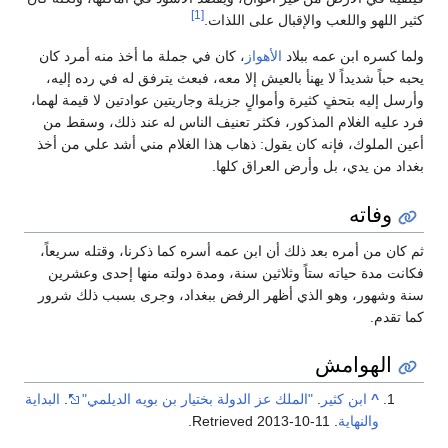
[1]
كثير اللهو واللعب والإقبال على اللذات‏.‏
ولما كسره ابن عمه ببلاد
الأهواز
، كان في جملة ما أخذ منه أمرد كان
يحبه حباً شديداً لا يهنأ بالعيش إلا معه، فبعث يترفق له في رده إليه،
وأرسل إليه بتحفٍ كثيرة وأموالٍ جزيلة وجاريتين عوادتين لا قيمة لهما،
فرد عليه الغلام المذكور، فكثر تعنيف الناس له عند ذلك، وسقط من
أعين الملوك، فإنه كان يقول‏:‏ ذهاب هذا الغلام مني أشد علي من أخذ
بغداد من يدي، بل وأرض العراق كلها‏.‏ ‏
وفاته
ثم كان من أمره بعد ذلك أن ابن عمه أسره كما ذكرنا، وقتله سريعاً،
فكانت مدة حياته ستاً وثلاثين سنة، ومدة دولته منها إحدى وعشرين
سنة وشهور، وهو الذي أظهر الرفض ببغداد، وجرى بسبب ذلك شرور
كما تقدم‏.‏
الهوامش
^
ابن كثير
.
"الملك عز الدولة بختيار بن بويه الديلمي"
.
البداية
والنهاية
. Retrieved
2013-10-11
.