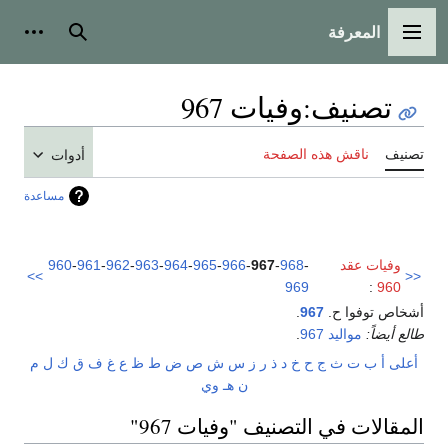
المعرفة
القائمة الرئيسية
بحث
أدوات
تصنيف
:
وفيات 967
تصنيف
ناقش هذه الصفحة
أدوات
مساعدة
وفيات عقد
-
968
-
967
-
966
-
965
-
964
-
963
-
962
-
961
-
960
>>
<<
969
:
960
أشخاص توفوا ح.
967
.
طالع أيضاً:
مواليد 967
.
أعلى
أ
ب
ت
ث
ج
ح
خ
د
ذ
ر
ز
س
ش
ص
ض
ط
ظ
ع
غ
ف
ق
ك
ل
م
ن
هـ
و
ي
المقالات في التصنيف "وفيات 967"