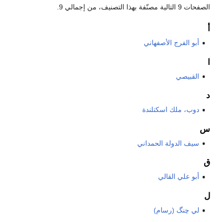
الصفحات 9 التالية مصنّفة بهذا التصنيف، من إجمالي 9.
أ
أبو الفرج الأصفهاني
ا
القبيصي
د
دوب، ملك اسكتلندة
س
سيف الدولة الحمداني
ق
أبو علي القالي
ل
لي چنگ (رسام)