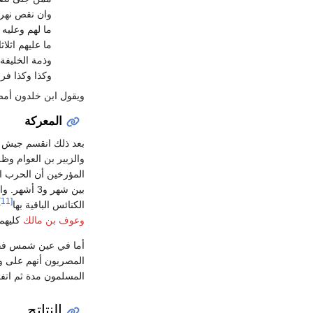
وان نقص نهره
ما لهم وعليه 
ما عليهم اثلا
وذمة الخليفة 
وكذا وكذا فرس
ويقول ابن خلدون أمضا
المعركة
بعد ذلك انقسم جيش ا
والزبير بن العوام و
المؤرخين أن الحرب اس
بين شهر و3
[11]
الكنائس الباقية بها
وعوف بن مالك
كليهما
أما في عين شمس فقد 
المصريون أنهم على و
المسلمون مدة ثم اتفق
النتاتج