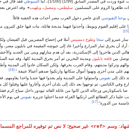
وردت في المصدر السابق (1/99):(1/100)، أما
السيوطي
فقد قال في حصن 
يات ظاهروا الروم على المسلمين:
سليطس
،
ومصيل
،
وبلهيب
»
. وقد اعترض بعض 
ي
يوحنا النقيوسي
الذي عاصر دخول العرب مصر أحداث هذه الحقبة قائلاً:
 على إقليم الفيوم وبويط، وأحدثوا فيهما مذبحة هائلة، مات فيها خلق كثيرون م
[15]
سار عمرو إلى
سخا
وطوخ دمسيس
أملا في إخضاع المصريين قبل الفيضان ولك
راد أن يحرق ثمار المزارع وأخيرا عاد إلى جيوشه المقيمة في بابليون مصر، وأ
هالي الذين هاجروا إلى الإسكندرية، بعد أن هدم منازلهم وبنى من الحديد والأخش
توصل بين
قلعة بابليون
ومدينة البحرين ثم أمر بحرق المدينة كلها، وقد تنبه السك
لهم وتركوا مدينتهم، وقام العرب بحرقها، ولكن السكان عادوا إلى المدينة وأط
[16]
م على مدن أخرى ونهبوا أموال سكانها وارتكبوا ضدهم أعمالا عنيفة.".
د ذلك إلى
نقيوس
واستولوا على المدينة ولم يجدوا فيها جنديا واحدا يقاومهم، ف
ع وفي الكنائس، ثم توجهوا بعد ذلك إلى بلدان أخرى وأغاروا عليها وقتلوا كل م
 صا باسكوتارس ورجاله الذين كانوا من عائلة القائد تيودور داخل سياج كرم فقتل
علينا ذكر الفظائع التي ارتكبها الغزاة عندما احتلوا جزيرة
نقيوس
في يوم الأح
[17]
امسة من الدورة".
<ref>
هاد: وسم
غير صحيح؛ لا نص تم توفيره للمراجع المسما