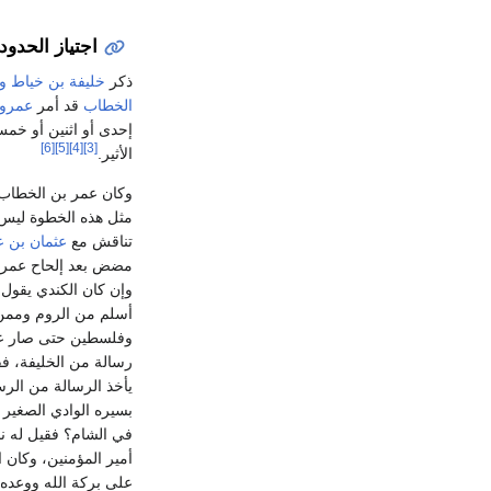
اجتياز الحدود
ذكر
خليفة بن خياط
و
الخطاب
قد أمر
عمرو 
إحدى أو اثنين أو خم
[6]
[5]
[4]
[3]
الأثير.
وكان عمر بن الخطاب
مثل هذه الخطوة ليس ص
تناقش مع
عثمان بن ع
وإن كان الكندي يقول
أسلم من الروم وممن 
وفلسطين حتى صار عن
رسالة من الخليفة، ف
يأخذ الرسالة من الر
بسيره الوادي الصغير 
في الشام؟ فقيل له نح
أمير المؤمنين، وكان 
على بركة الله ووعده أ