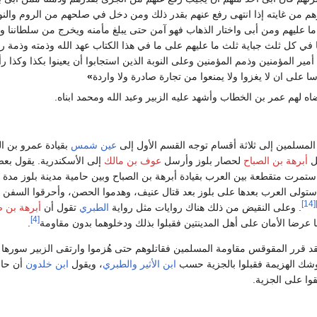
م من غايته إذا انتهى رفع عنهم بقدر ذلك ومن دخل في صلحهم من الروم والن
ما عليهم ومن أبى واختار الذهاب فهو آمن حتى يبلغ مأمنه ويخرج من سلطاننا و
ثا في كل ثلث جباية ثلث ما عليهم على ما في هذا الكتاب عهد الله وذمته وذمة 
أمير المؤمنين وذمم المؤمنين وعلى النوبة الذين استجابوا أن يعينوا بكذا وكذا ر
ا على ان لا يغزوا ولا يمنعوا من تجارة صادرة ولا واردة
»
ه لهم عمر بن الخطاب وأشهد عليه الزبير وعبد الله ومحمد ابناه.
لمسلمين إلى ثلاثة أقسام توجه القسم الأول إلى
عين شمس
بقيادة عمرو بن ا
ظل
أبرهة بن الصباح
لحصار بلوز وأرسل
عوف بن مالك
إلى الأسكندرية. يقول بع
تمرت متقطعة بين العرب بقيادة أبرهة بن الصباح وبين حامية مدينة بلوز مدة ت
 أشهر. واستولى العرب بعدها على بلوز بعد قتال عنيف، وهدموا الحصن، وأحرقوا السفن 
[14]
. وعلى النقيض من ذلك هناك روايات مثل رواية
الطبري
تقول أن
أبرهة بن ص
[4]
 عرضا الأمان على أهل المدينتين فقبلوا بذلك ودخلوهما بدون مقاومة
.
قرر المقوقس مقاومة المسلمين فقاتلوهم حتى هُزموا وارتقى الزبير سورها
شك الهزيمة فقبلوا بالجزية حسب
ابن الأثير
والطبري
، ويقول
ابن خلدون
أن حا
وا على الجزية.