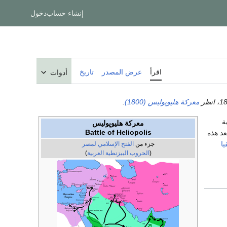
إنشاء حساب
دخول
اقرأ
عرض المصدر
تاريخ
أدوات
معركة هليوپوليس (1800)
.
ة
معركة هليوپوليس
د هذه
Battle of Heliopolis
يا
جزء من
الفتح الإسلامي لمصر
(
الحروب البيزنطية العربية
)