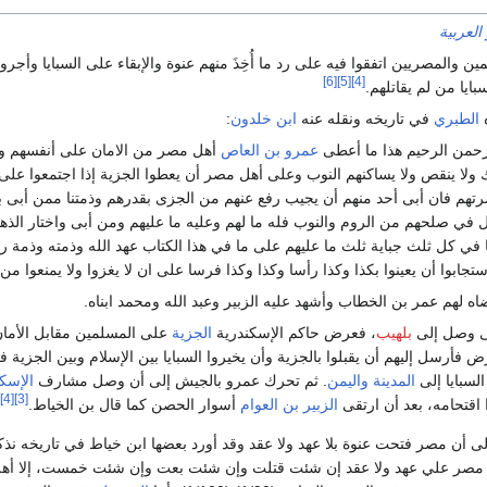
العربية
ين والمصريين اتفقوا فيه على رد ما أُخِذَ منهم عنوة والإبقاء على السبايا 
[6]
[5]
[4]
بايا من لم يقاتلهم.
ه
الطبري
في تاريخه ونقله عنه
ابن خلدون
:
رحمن الرحيم هذا ما أعطى
عمرو بن العاص
أهل مصر من الامان على أنفسهم ودم
لا ينقص ولا يساكنهم النوب وعلى أهل مصر أن يعطوا الجزية إذا اجتمعوا على
هم فان أبى أحد منهم أن يجيب رفع عنهم من الجزى بقدرهم وذمتنا ممن أبى بري
في صلحهم من الروم والنوب فله ما لهم وعليه ما عليهم ومن أبى واختار الذه
ثا في كل ثلث جباية ثلث ما عليهم على ما في هذا الكتاب عهد الله وذمته وذمة 
استجابوا أن يعينوا بكذا وكذا رأسا وكذا وكذا فرسا على ان لا يغزوا ولا يمنعوا من
ه لهم عمر بن الخطاب وأشهد عليه الزبير وعبد الله ومحمد ابناه.
ى وصل إلى
بلهيب
، فعرض حاكم الإسكندرية
الجزية
على المسلمين مقابل الأمان 
 فأرسل إليهم أن يقبلوا بالجزية وأن يخيروا السبايا بين الإسلام وبين الجزية
سبايا إلى
المدينة
واليمن
. ثم تحرك عمرو بالجيش إلى أن وصل مشارف
الإسك
[4]
[3]
اقتحامه، بعد أن ارتقى
الزبير بن العوام
أسوار الحصن كما قال بن الخياط.
ى أن مصر فتحت عنوة بلا عهد ولا عقد وقد أورد بعضها ابن خياط في تاريخه نذك
ط مصر علي عهد ولا عقد إن شئت قتلت وإن شئت بعت وإن شئت خمست، إلا أه