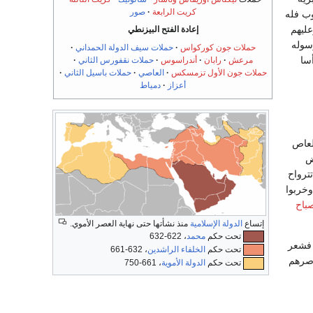
كريت الرابعة
صور
وب فله
عليهم
إعادة الفتح البيزنطي
رسوله
حملات جون كوركواس
حملات سيف الدولة الحمداني
أسا
مرعش
رابان
أندراسوس
حملات نقفورس الثاني
حملات جون الأول تزمسكس
العاصي
حملات باسيل الثاني
أعزاز
دمياط
لعاص
ض
ترواح
وخربوا
باح
إتساع
الدولة الإسلامية
منذ نشأتها حتى نهاية العصر الأموي.
تحت حكم
محمد
، 622-632
 فشعر
تحت حكم
الخلفاء الراشدين
، 632-661
صرهم
تحت حكم
الدولة الأموية
، 661-750