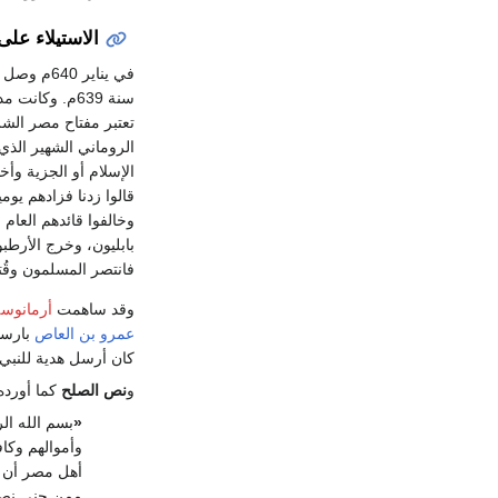
الاستيلاء ع
في يناير 640م وصل العرب إلى مدينة بلوز، واسمها بالمصرية "برمون" ويسميها العرب "
سنة 639م. وكا
تعتبر مفتاح مصر الشر
الروماني الشهير الذ
الإسلام أو الجزية وأ
قالوا زدنا فزادهم يوم
وخالفوا قائدهم العام
بابليون، وخرج الأرطب
فانتصر المسلمون وقُت
وقد ساهمت
أرمانوس
عمرو بن العاص
بارسال
كان أرسل هدية للنبي
و
نص الصلح
كما أورد
«
بسم الله ال
وأموالهم وكا
أهل مصر أن ي
ممن جنى نصرت