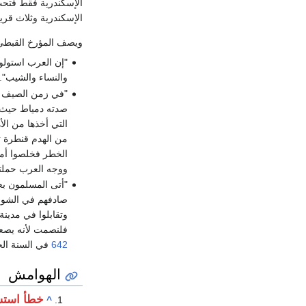
الإسكندرية فقط فتحت عنوة 
الإسكندرية وثلاث قر
ويصف المؤرخ القبط
"إن العرب استولوا
والنساء والشيب".
"في زمن الصيف 
صدته دمياط حيث أ
التي أخذها من الأ
من الهدم قنطرة 
الخطر فخلصوا أموا
ووجه العرب حملته
"أتى المسلمون بع
صادفهم في الشوار
وتقابلوا في مدينة
فلنصمت لأنه يصعب 
642
في السنة الخ
الهوامش
خطأ استش
^