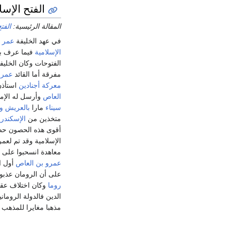
الفتح الإس
المقالة الرئيسية:
الفت
في عهد الخليفة
عمر 
الإسلامية
فيما عرف ب
الفتوحات وكان الخليف
مفرقة أما القائد
عمرو
معركة أجنادين
استأذن
العاص
وأرسل له الإم
سيناء
مارا
بالعريش
و
متخذين من
الإسكندري
أقوى هذه الحصون حصن
الإسلامية وقد تم لع
معاهدة انسحبوا على أث
عمرو بن العاص
أول ا
على أن الرومان عذبو
روما
وكان اختلاف عق
الدين فالدولة الروما
مذهبا مغايرا للمذهب 