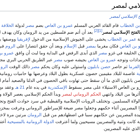
لامي لمصر
ح الإسلامي لمصر
بن الخطاب
قام القائد العربي المسلم
عمرو بن العاص
بضم
مصر
لدولة
الخلافة
[2]
[1]
الفتح الإسلامي لمصر
بعد أن أتم ضم فلسطين من يد الرومان وكان يهدف ل
ة
عمر بن الخطاب
يخشى على الجيوش الإسلامية من الدخول
لإفريقيا
ووصفها بأن
 بن العاص
فكان مغرما
بمصر
قبل
الإسلام
وبعد أن حقق انتصارا على
الروم
في
 الخليفة في غزو
مصر
الذي أبدى الرفض في البداية وما لبث أن وافق
عمرو بن
دادات وتوجه
عمرو بن العاص
بجيشه صوب
مصر
عبر الطريق الحربي البري مجتا
الفرما
ثم حاصر
حصن بابليون
واستولى عليه وكان يحكم
مصر
ذالك الوقت
الرو
ة
عاصمة للبلاد مقيمين حصون عسكرية بطول البلاد وعرضها بها حاميات رومانية
 بابليون الذي ما أن سقط حتى تهاوت باقي الحصون في الدلتا والصعيد أمام 
مرو بن العاص الاستيلاء على مصر بسقوط
الإسكندرية
في يده عام
21 هـ
وعقد م
رها من البلاد وانتهي
الحكم الروماني لمصر
وبدأ الحكم الإسلامي بعصر الولاة و
لولاة المسلمين. وتختلف الرويات الإسلامية والقبطية في سرد حوادث الفتح وتج
ا المصريين أثناء حكمهم وجعلوا مصر ضيعة للإمبراطور الروماني وعرفت بمخزن
يدة المصريين عن حكامهم سببا في اضطهادهم من قبل
الرومان
مرتين مرة لاخت
نية كانت وثنية والمصريين مسيحيين ولما أعترفت
الدولة الرومانية
بالمسيحية
أعتن
الذي عليه المصريين.