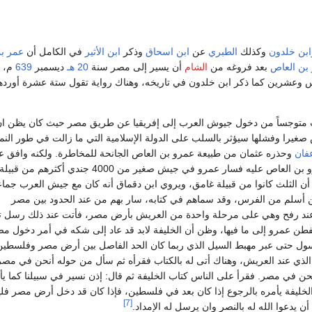
ابن خلدون
وكذلك
الطبري
عن
ابن اسحاق
وذكر
ابن الأثير
في الكامل أن
عمر ب
بن العاص
بعد فروغه من
الشام
أن يسير إلى مصر سنة
20 هـ
ديسمبر
639
م، و
س وعشرين كما ذكر ابن خلدون في تاريخه، وهناك رواية تقول ستة عشرة أوردها
 متوجساً من دخول جيوش العرب إلى إفريقيا عن طريق مصر حيث كان يظن ا
غيرا وفشلها سيؤثر بالسلب على الدولة الإسلامية التي ما زالت في طور النمو
فان
وحذره عثمان من طبيعة عمرو بن العاص الجانحة للمخاطرة. ولكنه وافق ع
مضض بعد إلحاح عمرو بن العاص عليه فسار عمرو في جيش صغير من 4000 جندي أكثره
 أن الثلث كانوا من قبيلة غامق، ويروي ابن دقماق أنه كان مع جيش العرب جما
أسلم من الفرس، وقد سماهم في كتابه، سار بهم من عند الحدود بين مصر
د رفح وهي على مرحلة واحدة من العريش بأرض مصر، فأتت عند ذلك رسل 
فطن عمرو إلى ما فيها، وظن أن الخليفة لابد قد عاد إلى شكه في أمر دخول مص
سول حتى عبر مهبط السيل الذي ربما كان الحد الفاصل بين أرض مصر وفلسطين،
الذي عند العريش، وهناك أتى له بالكتاب فقرأه ثم سأل من حوله أنحن في مصر
ن في مصر. فقرأ على الناس كتاب الخليفة ثم قال: إذن نسير في سبيلنا كما يأم
الخليفة يأمره بالرجوع إذا كان بعد في فلسطين، فإذا كان قد دخل أرض مصر فل
[7]
ن يدعوا الله له بالنصر وان يرسل له الإمداد.