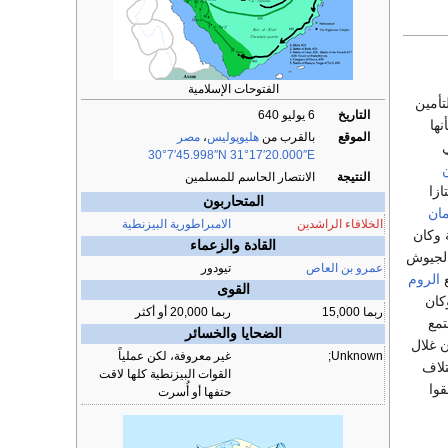
الفتوحات الإسلامية
تأمين
التاريخ
6 يوليو 640
ها
الموقع
بالقرب من
هليوپوليس
،
مصر
30°7′45.998″N
31°17′20.000″E
النتيجة
الانتصار الحاسم للمسلمين
زا
المتحاربون
مان
الخلافاء الراشدين
الامبراطورية البيزنطية
 وكان
القادة والزعماء
الجيوش
عمرو بن العاص
تيودور
ع
الروم
القوى
كان
ربما 15,000
ربما 20,000 أو أكثر
تمع
الضحايا والخسائر
 غلال
Unknown;
غير معروفة، لكن عملياً
لاف
القوات البيزنطية كلها لاقت
قوا
حتفها أو أُسرت