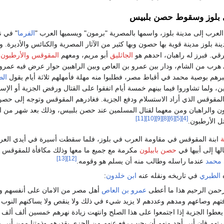
لى بلوز وسقوط حصن بلبيس
الفرما
" في نه
نت مدينة بلوز مدينة قوية بها حصون وبها كثير من الآثار المصرية والكنائس والأديرة. 
قي. فبرز له راهبان، احدهم هو
الجاثليق
أبو مريم، ومعهم
المقوقس
والأرطبون
ا
ي هرب من الشام، ودار بين عمرو بن العاص وبين الراهبين حوار عرض فيه عمرو 
خبرهم بوصية محمد في أقباط مصر، فطلبوا منه مهلة فأمهلهم ثلاثة أيام يقول
ال
ين، ولما تشاوروا فيما بينهم خمسة أيام اتفقوا على القتال ورفض الجزية أو الإسل
 المقوقس الذي أراد الاستسلام ودفع الجزية. فغادرهم المقوقس وتوجه إلى حص
ون والراهبان ومن معهما لقتال المسلمين عند حصن بلبيس، وذلك بعد شهر من ا
[11]
[10]
[9]
[8]
[6]
[5]
[4]
ل الأرطبون.
ة
ابنة المقوقس في مقاومة العرب في بلوز، فلما سقطت أسيرة في أيدي العر
ها إلى أبيها في
حصن بابيلون
مكرمة مع جميع ما معها وذلك مكافأة للمقوقس ا
[13]
[12]
محمد
عندما راسله وطالب منه أن يسلم هو وقومه.
ه
الطبري
في تاريخه ونقله عنه
ابن خلدون
:
رحمن الرحيم هذا ما أعطى
عمرو بن العاص
أهل مصر من الامان على أنفسهم و
فتهم وصاعهم ومدهم وعددهم لا يزيد شيء في ذلك ولا ينقص ولا يساكنهم النوب
عطوا الجزية إذا اجتمعوا على هذا الصلح وانتهت زيادة نهرهم خمسين ألف ألف 
هم فان أبى أحد منهم أن يجيب رفع عنهم من الجزى بقدرهم وذمتنا ممن أبى ب