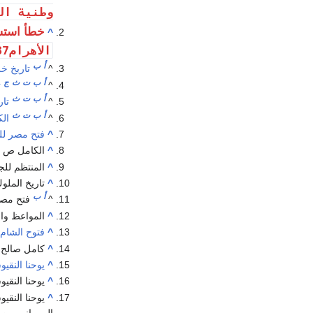
وطنية ال
خطأ استش
^
الأهرام41737
أ
ب
^
تاريخ خ
أ
ب
ت
ث
ج
^
ت
أ
ب
ت
ث
^
تار
أ
ب
ت
ث
^
الك
^
فتح مصر للمؤرخ الف
^
الكامل ص 451- 452
^
المنتظم للجوزي
^
تاريخ الملوك
أ
ب
^
فتح مصر 
^
المواعظ والا
^
فتوح الشام
^
كامل صالح نخله
^
يوحنا النقي
^
يوحنا النقيوسي -الفصل (115)، حين يتحدث 
^
الروماني من ا