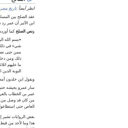
انظر أيضاً:
تاريخ مصر 
عقد الصلح بين المسلم
ابن الأثير أن عمر رد س
و
نص الصلح
كما أورد
«
بسم الله ال
شيء في ذلك و
ممن جنى نصرت
ذلك ومن دخل 
ما عليهم اثلا
النوبة الذين 
ويقول ابن خلدون أمضا
سار عمرو بجيشه حت
عمر بن الخطاب بالعرض
من كان قد وصل من ال
العاص حتى استطاعوا 
بعض الروايات تشير إل
هذا وما لأحد من قب