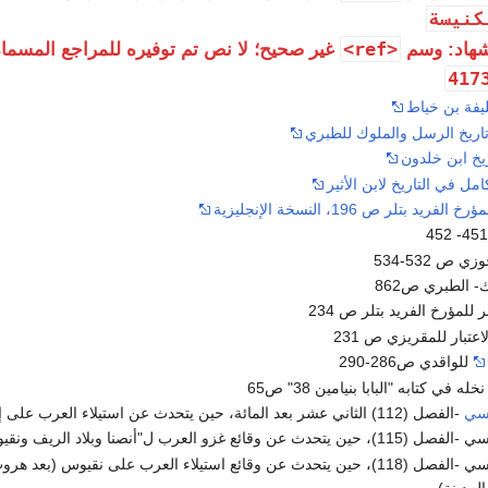
كنيسة
<ref>
هاد: وسم
غير صحيح؛ لا نص تم توفيره للمراجع المسماة
ليفة بن خياط
اريخ الرسل والملوك للطبري
يخ ابن خلدون
امل في التاريخ لابن الأثير
ريد بتلر ص 196، النسخة الإنجليزية
 ص 532-534
- الطبري ص862
للمؤرخ الفريد بتلر ص 234
عتبار للمقريزي ص 231
للواقدي ص286-290
 في كتابه "البابا بنيامين 38" ص65
وسي
-الفصل (112) الثاني عشر بعد المائة، حين يتحدث عن استيلاء العرب على إقليم الفيوم
عن وقائع غزو العرب ل"أنصنا وبلاد الريف ونقيوس"
يوحنا النقيوسي -الفصل (118)، حين يتحدث عن وقائع استيلاء العرب على نقيوس (بعد
لمدينة)