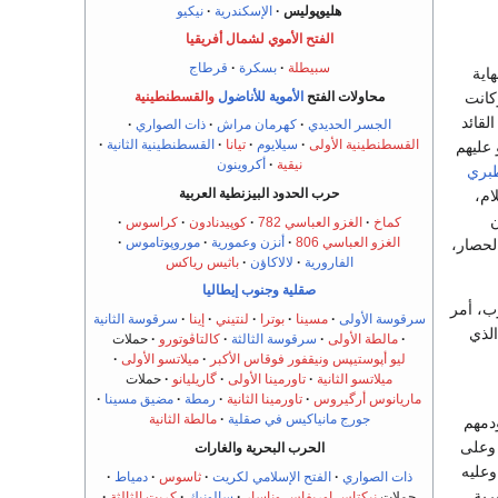
هليوپوليس
الإسكندرية
نيكيو
الفتح الأموي لشمال أفريقيا
سبيطلة
بسكرة
قرطاج
اية
محاولات الفتح
الأموية
للأناضول
والقسطنطينية
وكانت
لقائد
الجسر الحديدي
كهرمان مراش
ذات الصواري
القسطنطينية الأولى
سيلايوم
تيانا
القسطنطينية الثانية
عليهم
نيقية
أكروينون
طبري
حرب الحدود البيزنطية العربية
ام،
ن
كماخ
الغزو العباسي 782
كوپيدنادون
كراسوس
الغزو العباسي 806
أنزن
وعمورية
موروپوتاموس
لحصار،
الفارورية
لالاكاؤن
باثيس رياكس
صقلية
وجنوب إيطاليا
ب، أمر
سرقوسة الأولى
مسينا
بوترا
لنتيني
إينا
سرقوسة الثانية
لذي
مالطة الأولى
سرقوسة الثالثة
كالتاڤوتورو
حملات
ليو أپوستيپس
ونيقفور فوقاس الأكبر
ميلاتسو الأولى
ميلاتسو الثانية
تاورمينا الأولى
گاريليانو
حملات
ماريانوس أرگيروس
تاورمينا الثانية
رمطة
مضيق مسينا
جورج مانياكيس في صقلية
مالطة الثانية
دمهم
 وعلى
الحرب البحرية والغارات
وعليه
ذات الصواري
الفتح الإسلامي لكريت
ثاسوس
دمياط
رية
حملات
نيكتاس اوريفاس
وناسار
سالونيك
كريت الثالثة