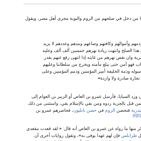
وأجروا من دخل في صلحهم من الروم والنوبة مجرى أهل مصر، ويقول
هم وأموالهم وكافتهم وصاعهم ومدهم وعددهم لا يزيد
 هذا الصلح وانتهت زيادة نهرهم خمسين ألف ألف وعليه
ة وان نقص نهرهم من غايته إذا انتهى رفع عنهم بقدر
اب فهو آمن حتى يبلغ مأمنه ويخرج من سلطاننا وعليهم
رسوله وذمة الخليفة أمير المؤمنين وذمم المؤمنين وعلى
 تجارة صادرة ولا واردة
»
ورد السبايا، فأرسل عمرو بن العاص أو الزبير بن العوام إلى
 فمن قبل بالجزية ردوه ومن بقي بالإسلام بقي، واستثنى من ذلك
ندرية
فتحصن
الروم
في
حصن بابليون
، فحاصرهم عمرو بن
[6]
[5]
ر منها ما رواه عن عمرو بن العاص أنه قال:
«
لقد قعدت مقعدي
ل
طرابلس
فإن لهم عهدا يوفى به
»
، وتقول روايات أخرى أن