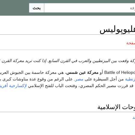
بحث
ليوپوليس
صفحة
 وقعت بين البيزنطيين والعرب في القرن السابع. إذا كنت تريد معركة القرن 18، انظر
معركة عين شمس
، هي معركة حاسمة بين الجيوش العربي
زنطية
من أجل السيطرة على
مصر
. على الرغم من وقوع عدة مناوشات كبرى بع
انت قد قررت مصير الحكم المصري، وفتحت الباب للفتح الإسلامي
لإكسارخية أفريق
وحات الإسلامية
د