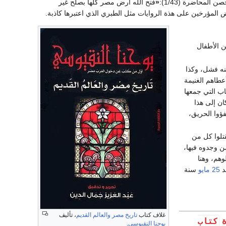
المحاضرة (1/43):
«
فتح الله أرض مصر كلها بصلح غير
المؤرخين على هذة الروايات مثل الطبري الذي اعتبرها كاذبة.
ن الأطفال
نه فشل، وكذا
عطاهم الغنيمة
اب التي جمعها
ان إلى هذا
فؤوا الحريق،
قتلوا كل من
ن وجدوه فيها،
وهم، وهنا
د
25 مايو
سنة
غلاف كتاب
تاريخ مصر والعالم القديم
، تأليف
كتاب
ة
يوحنا النقيوسي
.