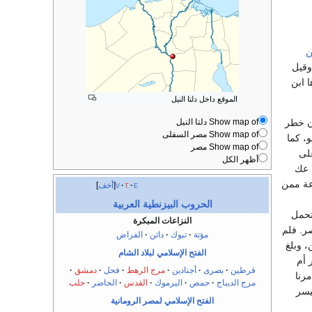
ن
قيل
 ابن
الموقع داخل دلتا النيل
ن خطر
Show map of دلتا النيل
Show map of مصر السفلى
، كما
Show map of مصر
لى
أظهر الكل
م من قبيلة عك
عة ممن
e
t
v
أخف
الحروب البيزنطية العربية
تحمل
النزاعات المبكرة
ر. فلم
مؤتة
تبوك
داثن
الفراض
 وبلغ
الفتح الإسلامي لبلاد الشام
 أم
قرطين
بصرى
أجنادين
مرج الرهط
فحل
دمشق
رنا
مرج الديباج
حمص
اليرموك
القدس
الحاضر
حلب
يسر
الفتح الإسلامي لمصر الرومانية