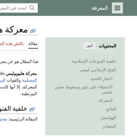
المعرفة
القائمة الرئيسية
معركة ه
مقالة
ناقش هذه ال
المحتويات
أخف
خلفية الفتوحات الإسلامية
هذا المقال هو عن معركة
الفتح الإسلامي لمصر
معركة هليوپوليس
Battle of Heliopolis أو
اجتياز الحدود
المسلمة
والقوات
البي
المعركةِ، إلا أنها ك
الاستيلاء على بلوز وسقوط حصن
بلبيس
البيزنطية.
المعركة
خلفية الفت
النتاتج
الهوامش
المقالة الرئيسية:
محم
المصادر